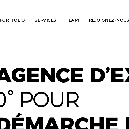
PORTFOLIO
SERVICES
TEAM
REJOIGNEZ-NOUS
AGENCE D’
0° POUR
DÉMARCHE 