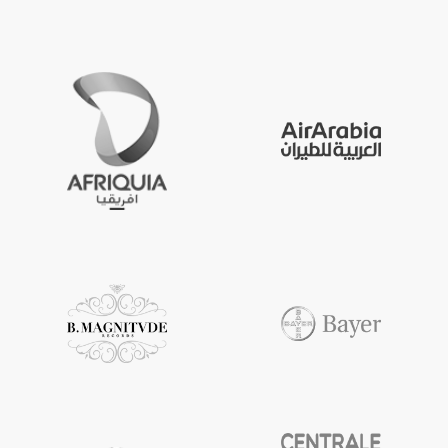
10 X
CERTIFICATES 
EXCELLENCE