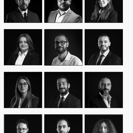
CEO & FOUNDER
CEO & FOUNDER
MANAGER
YASMINE MYRIAM
MALIK IRAQI
MEKKI
WASSIM KASSARI
MANAGING
DIRECTOR OF
CHIEF FINANCIAL
DIRECTOR
OPERATIONS –
OFFICER
PUBLIC RELATIONS
MOUNA EL AZIM
KARIM BENKIRAN
AMINE LAGSSIR
DIRECTOR OF
CHIEF CREATIVE
STRATEGY
OPERATIONS
OFFICER
DIRECTOR
WIAM EL
WALID BAHYA
SAMI SABER
MEKHTOUME
BUSINESS LEAD
MEDIA RELATIONS
PMO CHANGE &
GROUP
DIRECTOR