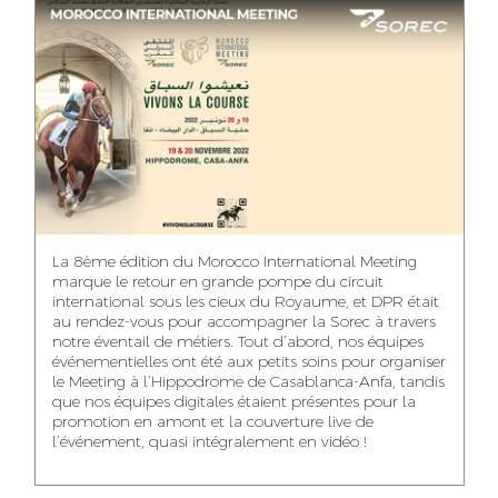
ASMAA MAZZI
MERYEM ANZID
TAHA EL BEIDORI
ACCOUNT
MEDIA RELATIONS
ART DIRECTOR
DIRECTOR
MANAGER
MOHAMED SAAIDI
DINA AJOUB
ABDESSADEK
La 8ème édition du Morocco International Meeting
BOUDAR
FINANCIAL
ACCOUNT
marque le retour en grande pompe du circuit
MANAGER
MANAGER
ART DIRECTOR
international sous les cieux du Royaume, et DPR était
au rendez-vous pour accompagner la Sorec à travers
notre éventail de métiers. Tout d’abord, nos équipes
événementielles ont été aux petits soins pour organiser
le Meeting à l’Hippodrome de Casablanca-Anfa, tandis
que nos équipes digitales étaient présentes pour la
FATIMA ZAHRA
MOHAMED
NABILA SAMOUN
promotion en amont et la couverture live de
DEBBAGH
HARRATIA
l’événement, quasi intégralement en vidéo !
MEDIA ANALYST
ACCOUNT
DIGITAL MANAGER
MANAGER