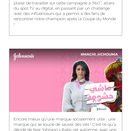
plaisir de travailler sur cette campagne à 360°, allant
du spot TV au digital, en passant par un challenge
WISSAL KHALIFI
JABRI AHMED
MERYEM OUALHAN
avec des influenceurs qui a permis à des fans de
INFLUENCE
GRAPHIC
rencontrer notre champion après la Coupe du Monde
TRAFFIC MANAGER
MANAGER
DESIGNER
!
ABDELHAQ
MAHA SAKOUT
ILYASS EL ADANI
HOUMALY
HEAD OF SOCIAL &
ART DIRECTOR
ART DIRECTOR
CONTENT
KHADIJA RACHID
SAWSANE LAHBIBI
AYOUB HAMMOUDI
ASSISTANT TRAFFIC
PRODUCTION
MOTION DESIGNER
MANAGER
DIRECTOR
Encore mieux qu’une marque socialement utile : une
marque qui se soucie de sauver des vies ! C’est ce qu’a
décidé de faire Johnson’s Baby cet automne, avec une