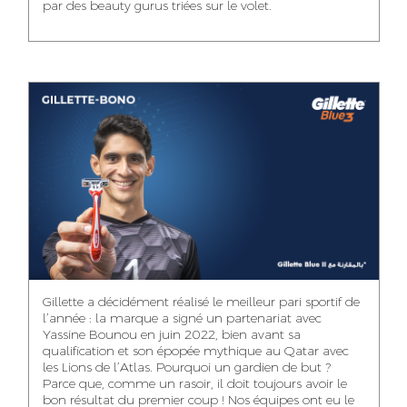
par des beauty gurus triées sur le volet.
MEHDI ZERRAD
CHAIMAA
ISMAIL TOUIBI
BOUZIANE
ACCOUNT
ACCOUNTANT
MANAGER
DIGITAL MANAGER
IDMOUSSA SAFAA
WALID MECHAT
NOUHAILA DIKER
PUBLIC RELATIONS
MEDIA RELATIONS
ACCOUNTANT
CONSULTANT
MANAGER
OUSSAMA
Gillette a décidément réalisé le meilleur pari sportif de
IMANE LACHGUER
DOUNIA SADOUK
BENHAMOU
l’année : la marque a signé un partenariat avec
ACCOUNT
Yassine Bounou en juin 2022, bien avant sa
ACCOUNTANT
GRAPHIC
EXECUTIVE
DESIGNER
qualification et son épopée mythique au Qatar avec
les Lions de l’Atlas. Pourquoi un gardien de but ?
Parce que, comme un rasoir, il doit toujours avoir le
bon résultat du premier coup ! Nos équipes ont eu le