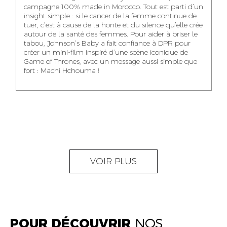
NOUR-ELHOUDA
campagne 100% made in Morocco. Tout est parti d’un
KARIM OUNZAR
ZAKARIA BENNANI
YOUBI IDRISSI
insight simple : si le cancer de la femme continue de
AUDIOVISUAL
TRAFFIC MANAGER
PROJECT
tuer, c’est à cause de la honte et du silence qu’elle crée
CONTENT CREATOR
MANAGER
autour de la santé des femmes. Pour aider à briser le
tabou, Johnson’s Baby a fait confiance à DPR pour
créer un mini-film inspiré d’une scène iconique de
Game of Thrones, avec un message aussi simple que
fort : Machi Hchouma !
ABDELLATIF
MOURAD LABHAR
DOUNIA LAHLOU
KAOUKAB
KITANE
AGENT
AGENT
ADMINISTRATIF ET
DIGITAL MANAGER
ADMINISTRATIF
LOGISTIQUE
NEAMA ALILOU
MOSTAFA QROUNI
GHITA SFINY
VOIR PLUS
COMMUNITY
SENIOR
DIGITAL MANAGER
MANAGER
ACCOUNTANT
POUR DÉCOUVRIR
NOS
OUMAIMA HABIBA
KARIM ELABERKI