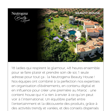
ANASS ELRHAZI
GHITA EL ARABI
EZZAKI SALMA
EDITORIAL
ACCOUNT
ACCOUNT
MANAGER AND
MANAGER
MANAGER
CONTENT
YAHYA LOULIDI
ASMAE ZAARI
NIAMA EL YOSSRI
MEDIA RELATIONS
OFFICE MANAGER
DIGITAL MANAGER
MANAGER
18 ladies qui respirent le glamour, 48 heures ensemble
pour se faire plaisir et prendre soin de soi, 1 seule
adresse pour tout ça : la Neutrogena Beauty House !
Nos équipes ont combiné à la perfection nos expertises
en organisation d’événements, en contenu digital et
WA-IL ZRYOUIL
NOUREDDINE
MOHAMED
en influence pour créer une première au Maroc : une
SAMADI
LEHMOUM
PUBLIC RELATIONS
content house qui n’a rien à envier à ce qu’on peut
CONSULTANT
ART DIRECTOR
ART DIRECTOR
voir à l’international. Un équilibre parfait entre
l’entertainment et la découverte des produits, grâce à
des activités trendy et variées, et des conseils dispensés