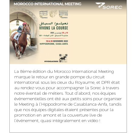
ASMAA MAZZI
MERYEM ANZID
TAHA EL BEIDORI
ACCOUNT
MEDIA RELATIONS
ART DIRECTOR
DIRECTOR
MANAGER
MOHAMED SAAIDI
DINA AJOUB
ABDESSADEK
La 8ème édition du Morocco International Meeting
BOUDAR
FINANCIAL
ACCOUNT
marque le retour en grande pompe du circuit
MANAGER
MANAGER
ART DIRECTOR
international sous les cieux du Royaume, et DPR était
au rendez-vous pour accompagner la Sorec à travers
notre éventail de métiers. Tout d’abord, nos équipes
événementielles ont été aux petits soins pour organiser
le Meeting à l’Hippodrome de Casablanca-Anfa, tandis
que nos équipes digitales étaient présentes pour la
FATIMA ZAHRA
MOHAMED
NABILA SAMOUN
promotion en amont et la couverture live de
DEBBAGH
HARRATIA
l’événement, quasi intégralement en vidéo !
MEDIA ANALYST
ACCOUNT
DIGITAL MANAGER
MANAGER