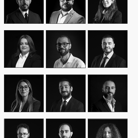
CEO & FOUNDER
CEO & FOUNDER
MANAGER
YASMINE MYRIAM
MALIK IRAQI
MEKKI
WASSIM KASSARI
MANAGING
DIRECTOR OF
CHIEF FINANCIAL
DIRECTOR
OPERATIONS –
OFFICER
PUBLIC RELATIONS
MOUNA EL AZIM
KARIM BENKIRAN
AMINE LAGSSIR
DIRECTOR OF
CHIEF CREATIVE
STRATEGY
OPERATIONS
OFFICER
DIRECTOR
WIAM EL
WALID BAHYA
SAMI SABER
MEKHTOUME
BUSINESS LEAD
MEDIA RELATIONS
PMO CHANGE &
GROUP
DIRECTOR