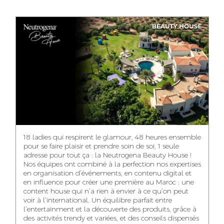
ANASS ELRHAZI
GHITA EL ARABI
EZZAKI SALMA
EDITORIAL
ACCOUNT
ACCOUNT
MANAGER AND
MANAGER
MANAGER
CONTENT
YAHYA LOULIDI
ASMAE ZAARI
NIAMA EL YOSSRI
MEDIA RELATIONS
OFFICE MANAGER
DIGITAL MANAGER
MANAGER
18 ladies qui respirent le glamour, 48 heures ensemble
pour se faire plaisir et prendre soin de soi, 1 seule
adresse pour tout ça : la Neutrogena Beauty House !
Nos équipes ont combiné à la perfection nos expertises
en organisation d’événements, en contenu digital et
WA-IL ZRYOUIL
NOUREDDINE
MOHAMED
en influence pour créer une première au Maroc : une
SAMADI
LEHMOUM
PUBLIC RELATIONS
content house qui n’a rien à envier à ce qu’on peut
CONSULTANT
ART DIRECTOR
ART DIRECTOR
voir à l’international. Un équilibre parfait entre
l’entertainment et la découverte des produits, grâce à
des activités trendy et variées, et des conseils dispensés