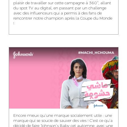
plaisir de travailler sur cette campagne à 360°, allant
du spot TV au digital, en passant par un challenge
WISSAL KHALIFI
JABRI AHMED
MERYEM OUALHAN
avec des influenceurs qui a permis à des fans de
INFLUENCE
GRAPHIC
rencontrer notre champion après la Coupe du Monde
TRAFFIC MANAGER
MANAGER
DESIGNER
!
ABDELHAQ
MAHA SAKOUT
ILYASS EL ADANI
HOUMALY
KHADIJA RACHID
SAWSANE LAHBIBI
AYOUB HAMMOUDI
HEAD OF SOCIAL &
ART DIRECTOR
ART DIRECTOR
CONTENT
ASSISTANT TRAFFIC
PRODUCTION
MOTION DESIGNER
MANAGER
DIRECTOR
NOUR-ELHOUDA
KARIM OUNZAR
YOUBI IDRISSI
AUDIOVISUAL
PROJECT
CONTENT CREATOR
MANAGER
ZAKARIA BENNANI
DOUNIA LAHLOU
Encore mieux qu’une marque socialement utile : une
KITANE
TRAFFIC MANAGER
marque qui se soucie de sauver des vies ! C’est ce qu’a
DIGITAL MANAGER
décidé de faire Johnson’s Baby cet automne, avec une