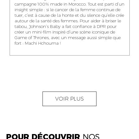
campagne 100% made in Morocco. Tout est parti d’un
insight simple : si le cancer de la femme continue de
tuer, c’est à cause de la honte et du silence qu’elle crée
MOSTAFA QROUNI
ABDELLATIF
MOURAD LABHAR
autour de la santé des femmes. Pour aider à briser le
GHITA SFINY
KAOUKAB
tabou, Johnson’s Baby a fait confiance à DPR pour
SENIOR
NEAMA ALILOU
AGENT
DIGITAL MANAGER
ACCOUNTANT
créer un mini-film inspiré d’une scène iconique de
AGENT
ADMINISTRATIF ET
COMMUNITY
ADMINISTRATIF
Game of Thrones, avec un message aussi simple que
LOGISTIQUE
ACHRAF SAJID
MANAGER
fort : Machi Hchouma !
ART DIRECTOR
OUMAIMA HABIBA
KARIM ELABERKI
ZAKARIA
NOUR EL HOUDA
SOUKAINA
AGENT DE
FILALI
CHERTAK
ACCOUNT
COORDINATION
VOIR PLUS
MANAGER
DIGITAL MANAGER
DIGITAL MANAGER
YOUNESS EL
AYA CHAIQ
GUERRAOUI
PUBLIC RELATIONS
POUR DÉCOUVRIR
NOS
AMINE BOUHMOUD
ELECTRICAL &
CONSULTANT