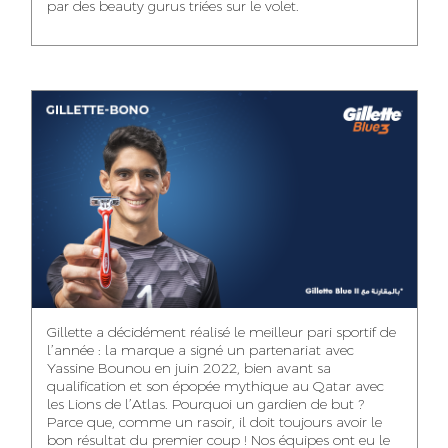
par des beauty gurus triées sur le volet.
MEHDI ZERRAD
CHAIMAA
ISMAIL TOUIBI
BOUZIANE
ACCOUNT
ACCOUNTANT
MANAGER
DIGITAL MANAGER
IDMOUSSA SAFAA
WALID MECHAT
NOUHAILA DIKER
PUBLIC RELATIONS
MEDIA RELATIONS
ACCOUNTANT
CONSULTANT
MANAGER
OUSSAMA
Gillette a décidément réalisé le meilleur pari sportif de
IMANE LACHGUER
DOUNIA SADOUK
BENHAMOU
l’année : la marque a signé un partenariat avec
ACCOUNT
Yassine Bounou en juin 2022, bien avant sa
ACCOUNTANT
GRAPHIC
EXECUTIVE
DESIGNER
qualification et son épopée mythique au Qatar avec
les Lions de l’Atlas. Pourquoi un gardien de but ?
Parce que, comme un rasoir, il doit toujours avoir le
bon résultat du premier coup ! Nos équipes ont eu le