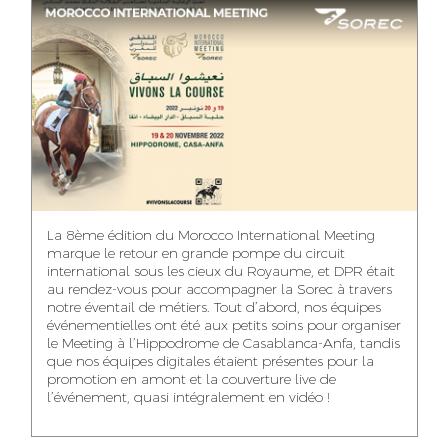
ASMAA MAZZI
MERYEM ANZID
TAHA EL BEIDORI
ACCOUNT
MEDIA RELATIONS
ART DIRECTOR
DIRECTOR
MANAGER
MOHAMED SAAIDI
DINA AJOUB
ABDESSADEK
La 8ème édition du Morocco International Meeting
BOUDAR
FINANCIAL
ACCOUNT
marque le retour en grande pompe du circuit
MANAGER
MANAGER
ART DIRECTOR
international sous les cieux du Royaume, et DPR était
au rendez-vous pour accompagner la Sorec à travers
notre éventail de métiers. Tout d’abord, nos équipes
événementielles ont été aux petits soins pour organiser
le Meeting à l’Hippodrome de Casablanca-Anfa, tandis
que nos équipes digitales étaient présentes pour la
FATIMA ZAHRA
MOHAMED
NABILA SAMOUN
promotion en amont et la couverture live de
DEBBAGH
HARRATIA
l’événement, quasi intégralement en vidéo !
MEDIA ANALYST
ACCOUNT
DIGITAL MANAGER
MANAGER