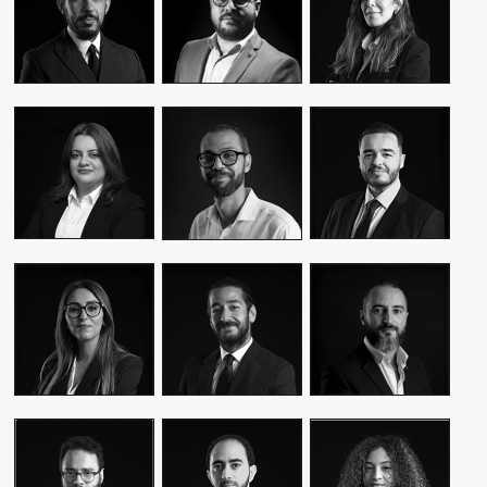
CEO & FOUNDER
CEO & FOUNDER
MANAGER
YASMINE MYRIAM
MALIK IRAQI
MEKKI
WASSIM KASSARI
MANAGING
DIRECTOR OF
CHIEF FINANCIAL
DIRECTOR
OPERATIONS –
OFFICER
PUBLIC RELATIONS
MOUNA EL AZIM
KARIM BENKIRAN
AMINE LAGSSIR
DIRECTOR OF
CHIEF CREATIVE
STRATEGY
OPERATIONS
OFFICER
DIRECTOR
WIAM EL
WALID BAHYA
SAMI SABER
MEKHTOUME
BUSINESS LEAD
MEDIA RELATIONS
PMO CHANGE &
GROUP
DIRECTOR