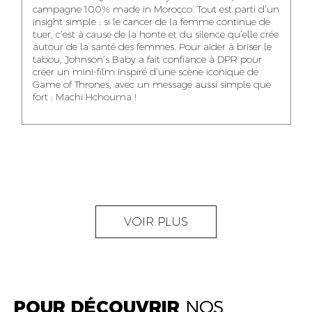
NOUR-ELHOUDA
campagne 100% made in Morocco. Tout est parti d’un
KARIM OUNZAR
ZAKARIA BENNANI
YOUBI IDRISSI
insight simple : si le cancer de la femme continue de
AUDIOVISUAL
TRAFFIC MANAGER
PROJECT
tuer, c’est à cause de la honte et du silence qu’elle crée
CONTENT CREATOR
MANAGER
autour de la santé des femmes. Pour aider à briser le
tabou, Johnson’s Baby a fait confiance à DPR pour
créer un mini-film inspiré d’une scène iconique de
Game of Thrones, avec un message aussi simple que
fort : Machi Hchouma !
ABDELLATIF
MOURAD LABHAR
DOUNIA LAHLOU
KAOUKAB
KITANE
AGENT
AGENT
ADMINISTRATIF ET
DIGITAL MANAGER
ADMINISTRATIF
LOGISTIQUE
NEAMA ALILOU
MOSTAFA QROUNI
GHITA SFINY
VOIR PLUS
COMMUNITY
SENIOR
DIGITAL MANAGER
MANAGER
ACCOUNTANT
POUR DÉCOUVRIR
NOS
OUMAIMA HABIBA
KARIM ELABERKI