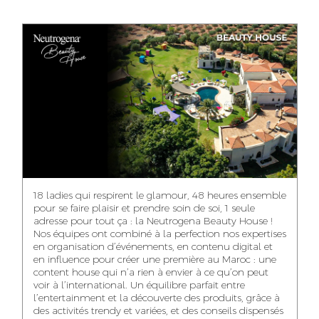
ANASS ELRHAZI
GHITA EL ARABI
EZZAKI SALMA
EDITORIAL
ACCOUNT
ACCOUNT
MANAGER AND
MANAGER
MANAGER
CONTENT
YAHYA LOULIDI
ASMAE ZAARI
NIAMA EL YOSSRI
MEDIA RELATIONS
OFFICE MANAGER
DIGITAL MANAGER
MANAGER
18 ladies qui respirent le glamour, 48 heures ensemble
pour se faire plaisir et prendre soin de soi, 1 seule
adresse pour tout ça : la Neutrogena Beauty House !
Nos équipes ont combiné à la perfection nos expertises
en organisation d’événements, en contenu digital et
WA-IL ZRYOUIL
NOUREDDINE
MOHAMED
en influence pour créer une première au Maroc : une
SAMADI
LEHMOUM
PUBLIC RELATIONS
content house qui n’a rien à envier à ce qu’on peut
CONSULTANT
ART DIRECTOR
ART DIRECTOR
voir à l’international. Un équilibre parfait entre
l’entertainment et la découverte des produits, grâce à
des activités trendy et variées, et des conseils dispensés