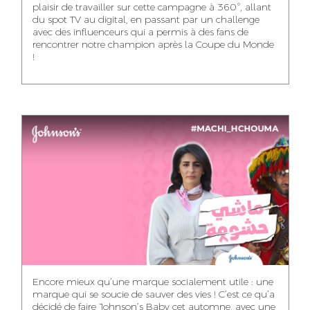
plaisir de travailler sur cette campagne à 360°, allant
du spot TV au digital, en passant par un challenge
WISSAL KHALIFI
JABRI AHMED
MERYEM OUALHAN
avec des influenceurs qui a permis à des fans de
INFLUENCE
GRAPHIC
rencontrer notre champion après la Coupe du Monde
TRAFFIC MANAGER
MANAGER
DESIGNER
!
ABDELHAQ
MAHA SAKOUT
ILYASS EL ADANI
HOUMALY
HEAD OF SOCIAL &
ART DIRECTOR
ART DIRECTOR
CONTENT
KHADIJA RACHID
SAWSANE LAHBIBI
AYOUB HAMMOUDI
ASSISTANT TRAFFIC
PRODUCTION
MOTION DESIGNER
MANAGER
DIRECTOR
Encore mieux qu’une marque socialement utile : une
marque qui se soucie de sauver des vies ! C’est ce qu’a
décidé de faire Johnson’s Baby cet automne, avec une