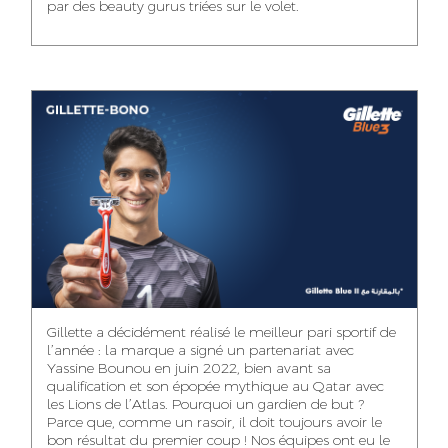
par des beauty gurus triées sur le volet.
MEHDI ZERRAD
CHAIMAA
ISMAIL TOUIBI
BOUZIANE
ACCOUNT
ACCOUNTANT
MANAGER
DIGITAL MANAGER
IDMOUSSA SAFAA
WALID MECHAT
NOUHAILA DIKER
PUBLIC RELATIONS
MEDIA RELATIONS
ACCOUNTANT
CONSULTANT
MANAGER
OUSSAMA
Gillette a décidément réalisé le meilleur pari sportif de
IMANE LACHGUER
DOUNIA SADOUK
BENHAMOU
l’année : la marque a signé un partenariat avec
ACCOUNT
Yassine Bounou en juin 2022, bien avant sa
ACCOUNTANT
GRAPHIC
EXECUTIVE
DESIGNER
qualification et son épopée mythique au Qatar avec
les Lions de l’Atlas. Pourquoi un gardien de but ?
Parce que, comme un rasoir, il doit toujours avoir le
bon résultat du premier coup ! Nos équipes ont eu le