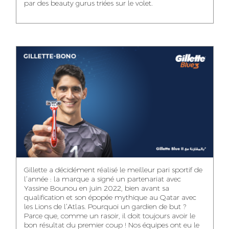
par des beauty gurus triées sur le volet.
MEHDI ZERRAD
CHAIMAA
ISMAIL TOUIBI
BOUZIANE
ACCOUNT
ACCOUNTANT
MANAGER
DIGITAL MANAGER
IDMOUSSA SAFAA
WALID MECHAT
NOUHAILA DIKER
PUBLIC RELATIONS
MEDIA RELATIONS
ACCOUNTANT
CONSULTANT
MANAGER
OUSSAMA
Gillette a décidément réalisé le meilleur pari sportif de
IMANE LACHGUER
DOUNIA SADOUK
BENHAMOU
l’année : la marque a signé un partenariat avec
ACCOUNT
Yassine Bounou en juin 2022, bien avant sa
ACCOUNTANT
GRAPHIC
EXECUTIVE
DESIGNER
qualification et son épopée mythique au Qatar avec
les Lions de l’Atlas. Pourquoi un gardien de but ?
Parce que, comme un rasoir, il doit toujours avoir le
bon résultat du premier coup ! Nos équipes ont eu le