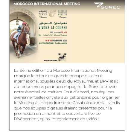
ASMAA MAZZI
MERYEM ANZID
TAHA EL BEIDORI
ACCOUNT
MEDIA RELATIONS
ART DIRECTOR
DIRECTOR
MANAGER
MOHAMED SAAIDI
DINA AJOUB
ABDESSADEK
La 8ème édition du Morocco International Meeting
BOUDAR
FINANCIAL
ACCOUNT
marque le retour en grande pompe du circuit
MANAGER
MANAGER
ART DIRECTOR
international sous les cieux du Royaume, et DPR était
au rendez-vous pour accompagner la Sorec à travers
notre éventail de métiers. Tout d’abord, nos équipes
événementielles ont été aux petits soins pour organiser
le Meeting à l’Hippodrome de Casablanca-Anfa, tandis
que nos équipes digitales étaient présentes pour la
FATIMA ZAHRA
MOHAMED
NABILA SAMOUN
promotion en amont et la couverture live de
DEBBAGH
HARRATIA
l’événement, quasi intégralement en vidéo !
MEDIA ANALYST
ACCOUNT
DIGITAL MANAGER
MANAGER