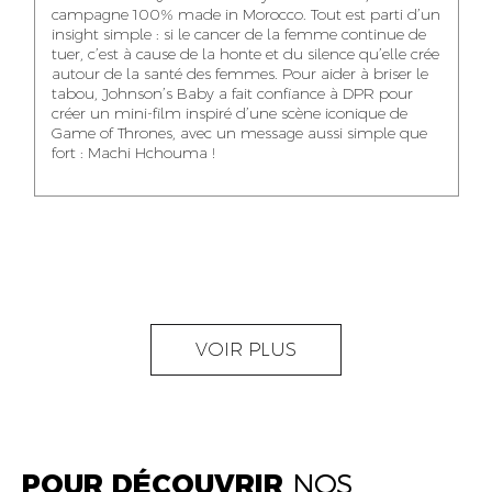
NOUR-ELHOUDA
campagne 100% made in Morocco. Tout est parti d’un
KARIM OUNZAR
ZAKARIA BENNANI
YOUBI IDRISSI
insight simple : si le cancer de la femme continue de
AUDIOVISUAL
TRAFFIC MANAGER
PROJECT
tuer, c’est à cause de la honte et du silence qu’elle crée
CONTENT CREATOR
MANAGER
autour de la santé des femmes. Pour aider à briser le
tabou, Johnson’s Baby a fait confiance à DPR pour
créer un mini-film inspiré d’une scène iconique de
Game of Thrones, avec un message aussi simple que
fort : Machi Hchouma !
ABDELLATIF
MOURAD LABHAR
DOUNIA LAHLOU
KAOUKAB
KITANE
AGENT
AGENT
ADMINISTRATIF ET
DIGITAL MANAGER
ADMINISTRATIF
LOGISTIQUE
NEAMA ALILOU
MOSTAFA QROUNI
GHITA SFINY
VOIR PLUS
COMMUNITY
SENIOR
DIGITAL MANAGER
MANAGER
ACCOUNTANT
POUR DÉCOUVRIR
NOS
OUMAIMA HABIBA
KARIM ELABERKI