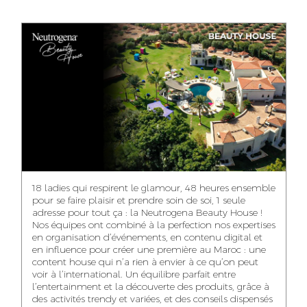
ANASS ELRHAZI
GHITA EL ARABI
EZZAKI SALMA
EDITORIAL
ACCOUNT
ACCOUNT
MANAGER AND
MANAGER
MANAGER
CONTENT
YAHYA LOULIDI
ASMAE ZAARI
NIAMA EL YOSSRI
MEDIA RELATIONS
OFFICE MANAGER
DIGITAL MANAGER
MANAGER
18 ladies qui respirent le glamour, 48 heures ensemble
pour se faire plaisir et prendre soin de soi, 1 seule
adresse pour tout ça : la Neutrogena Beauty House !
Nos équipes ont combiné à la perfection nos expertises
en organisation d’événements, en contenu digital et
WA-IL ZRYOUIL
NOUREDDINE
MOHAMED
en influence pour créer une première au Maroc : une
SAMADI
LEHMOUM
PUBLIC RELATIONS
content house qui n’a rien à envier à ce qu’on peut
CONSULTANT
ART DIRECTOR
ART DIRECTOR
voir à l’international. Un équilibre parfait entre
l’entertainment et la découverte des produits, grâce à
des activités trendy et variées, et des conseils dispensés