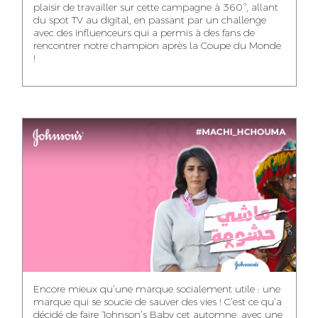
plaisir de travailler sur cette campagne à 360°, allant
du spot TV au digital, en passant par un challenge
WISSAL KHALIFI
JABRI AHMED
MERYEM OUALHAN
avec des influenceurs qui a permis à des fans de
INFLUENCE
GRAPHIC
rencontrer notre champion après la Coupe du Monde
TRAFFIC MANAGER
MANAGER
DESIGNER
!
ABDELHAQ
MAHA SAKOUT
ILYASS EL ADANI
HOUMALY
HEAD OF SOCIAL &
ART DIRECTOR
ART DIRECTOR
CONTENT
KHADIJA RACHID
SAWSANE LAHBIBI
AYOUB HAMMOUDI
ASSISTANT TRAFFIC
PRODUCTION
MOTION DESIGNER
MANAGER
DIRECTOR
Encore mieux qu’une marque socialement utile : une
marque qui se soucie de sauver des vies ! C’est ce qu’a
décidé de faire Johnson’s Baby cet automne, avec une