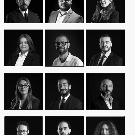
CEO & FOUNDER
CEO & FOUNDER
MANAGER
YASMINE MYRIAM
MALIK IRAQI
MEKKI
WASSIM KASSARI
MANAGING
DIRECTOR OF
CHIEF FINANCIAL
DIRECTOR
OPERATIONS –
OFFICER
PUBLIC RELATIONS
MOUNA EL AZIM
KARIM BENKIRAN
AMINE LAGSSIR
DIRECTOR OF
CHIEF CREATIVE
STRATEGY
OPERATIONS
OFFICER
DIRECTOR
WIAM EL
WALID BAHYA
SAMI SABER
MEKHTOUME
BUSINESS LEAD
MEDIA RELATIONS
PMO CHANGE &
GROUP
DIRECTOR