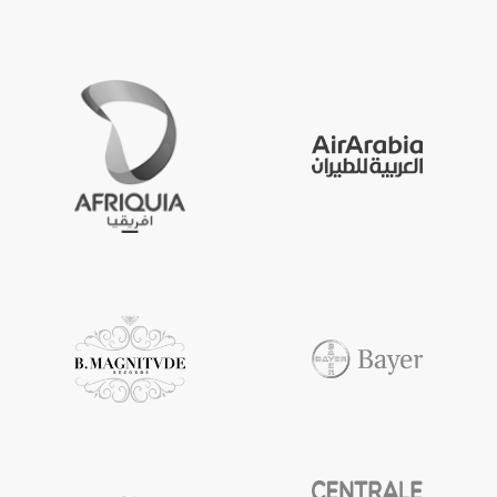
10 X
CERTIFICATES 
EXCELLENCE