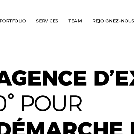
PORTFOLIO
SERVICES
TEAM
REJOIGNEZ-NOUS
AGENCE D’
0° POUR
DÉMARCHE 