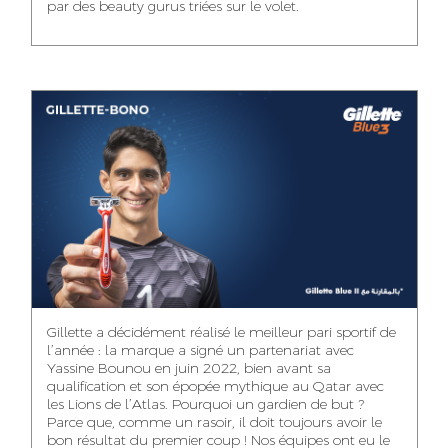
par des beauty gurus triées sur le volet.
MEHDI ZERRAD
CHAIMAA
ISMAIL TOUIBI
BOUZIANE
ACCOUNT
ACCOUNTANT
MANAGER
DIGITAL MANAGER
IDMOUSSA SAFAA
WALID MECHAT
NOUHAILA DIKER
PUBLIC RELATIONS
MEDIA RELATIONS
ACCOUNTANT
CONSULTANT
MANAGER
OUSSAMA
Gillette a décidément réalisé le meilleur pari sportif de
IMANE LACHGUER
DOUNIA SADOUK
BENHAMOU
l’année : la marque a signé un partenariat avec
ACCOUNT
Yassine Bounou en juin 2022, bien avant sa
ACCOUNTANT
GRAPHIC
EXECUTIVE
DESIGNER
qualification et son épopée mythique au Qatar avec
les Lions de l’Atlas. Pourquoi un gardien de but ?
Parce que, comme un rasoir, il doit toujours avoir le
bon résultat du premier coup ! Nos équipes ont eu le