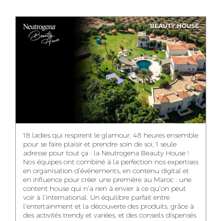
ANASS ELRHAZI
GHITA EL ARABI
EZZAKI SALMA
EDITORIAL
ACCOUNT
ACCOUNT
MANAGER AND
MANAGER
MANAGER
CONTENT
YAHYA LOULIDI
ASMAE ZAARI
NIAMA EL YOSSRI
MEDIA RELATIONS
OFFICE MANAGER
DIGITAL MANAGER
MANAGER
18 ladies qui respirent le glamour, 48 heures ensemble
pour se faire plaisir et prendre soin de soi, 1 seule
adresse pour tout ça : la Neutrogena Beauty House !
Nos équipes ont combiné à la perfection nos expertises
en organisation d’événements, en contenu digital et
WA-IL ZRYOUIL
NOUREDDINE
MOHAMED
en influence pour créer une première au Maroc : une
SAMADI
LEHMOUM
PUBLIC RELATIONS
content house qui n’a rien à envier à ce qu’on peut
CONSULTANT
ART DIRECTOR
ART DIRECTOR
voir à l’international. Un équilibre parfait entre
l’entertainment et la découverte des produits, grâce à
des activités trendy et variées, et des conseils dispensés