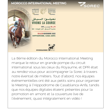
ASMAA MAZZI
MERYEM ANZID
TAHA EL BEIDORI
ACCOUNT
MEDIA RELATIONS
ART DIRECTOR
DIRECTOR
MANAGER
MOHAMED SAAIDI
DINA AJOUB
ABDESSADEK
La 8ème édition du Morocco International Meeting
BOUDAR
FINANCIAL
ACCOUNT
marque le retour en grande pompe du circuit
MANAGER
MANAGER
ART DIRECTOR
international sous les cieux du Royaume, et DPR était
au rendez-vous pour accompagner la Sorec à travers
notre éventail de métiers. Tout d’abord, nos équipes
événementielles ont été aux petits soins pour organiser
le Meeting à l’Hippodrome de Casablanca-Anfa, tandis
que nos équipes digitales étaient présentes pour la
FATIMA ZAHRA
MOHAMED
NABILA SAMOUN
promotion en amont et la couverture live de
DEBBAGH
HARRATIA
l’événement, quasi intégralement en vidéo !
MEDIA ANALYST
ACCOUNT
DIGITAL MANAGER
MANAGER