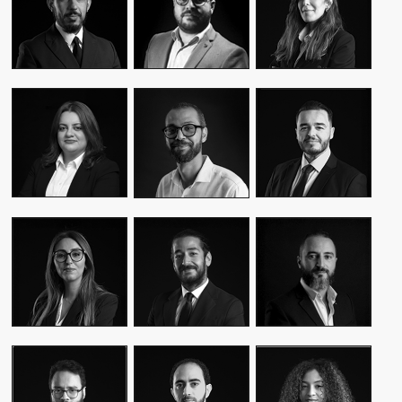
CEO & FOUNDER
CEO & FOUNDER
MANAGER
YASMINE MYRIAM
MALIK IRAQI
MEKKI
WASSIM KASSARI
MANAGING
DIRECTOR OF
CHIEF FINANCIAL
DIRECTOR
OPERATIONS –
OFFICER
PUBLIC RELATIONS
MOUNA EL AZIM
KARIM BENKIRAN
AMINE LAGSSIR
DIRECTOR OF
CHIEF CREATIVE
STRATEGY
OPERATIONS
OFFICER
DIRECTOR
WIAM EL
WALID BAHYA
SAMI SABER
MEKHTOUME
BUSINESS LEAD
MEDIA RELATIONS
PMO CHANGE &
GROUP
DIRECTOR