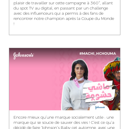
plaisir de travailler sur cette campagne à 360°, allant
du spot TV au digital, en passant par un challenge
WISSAL KHALIFI
JABRI AHMED
MERYEM OUALHAN
avec des influenceurs qui a permis à des fans de
INFLUENCE
GRAPHIC
rencontrer notre champion après la Coupe du Monde
TRAFFIC MANAGER
MANAGER
DESIGNER
!
ABDELHAQ
MAHA SAKOUT
ILYASS EL ADANI
HOUMALY
HEAD OF SOCIAL &
ART DIRECTOR
ART DIRECTOR
CONTENT
KHADIJA RACHID
SAWSANE LAHBIBI
AYOUB HAMMOUDI
ASSISTANT TRAFFIC
PRODUCTION
MOTION DESIGNER
MANAGER
DIRECTOR
Encore mieux qu’une marque socialement utile : une
marque qui se soucie de sauver des vies ! C’est ce qu’a
décidé de faire Johnson’s Baby cet automne, avec une