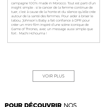
NOUR-ELHOUDA
campagne 100% made in Morocco. Tout est parti d’un
KARIM OUNZAR
ZAKARIA BENNANI
YOUBI IDRISSI
insight simple : si le cancer de la femme continue de
AUDIOVISUAL
TRAFFIC MANAGER
PROJECT
tuer, c’est à cause de la honte et du silence qu’elle crée
CONTENT CREATOR
MANAGER
autour de la santé des femmes. Pour aider à briser le
tabou, Johnson’s Baby a fait confiance à DPR pour
créer un mini-film inspiré d’une scène iconique de
Game of Thrones, avec un message aussi simple que
fort : Machi Hchouma !
ABDELLATIF
MOURAD LABHAR
DOUNIA LAHLOU
KAOUKAB
KITANE
AGENT
AGENT
ADMINISTRATIF ET
DIGITAL MANAGER
ADMINISTRATIF
LOGISTIQUE
NEAMA ALILOU
MOSTAFA QROUNI
GHITA SFINY
VOIR PLUS
COMMUNITY
SENIOR
DIGITAL MANAGER
MANAGER
ACCOUNTANT
POUR DÉCOUVRIR
NOS
OUMAIMA HABIBA
KARIM ELABERKI