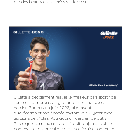
par des beauty gurus triées sur le volet.
MEHDI ZERRAD
CHAIMAA
ISMAIL TOUIBI
BOUZIANE
ACCOUNT
ACCOUNTANT
MANAGER
DIGITAL MANAGER
IDMOUSSA SAFAA
WALID MECHAT
NOUHAILA DIKER
PUBLIC RELATIONS
MEDIA RELATIONS
ACCOUNTANT
CONSULTANT
MANAGER
OUSSAMA
Gillette a décidément réalisé le meilleur pari sportif de
IMANE LACHGUER
DOUNIA SADOUK
BENHAMOU
l’année : la marque a signé un partenariat avec
ACCOUNT
Yassine Bounou en juin 2022, bien avant sa
ACCOUNTANT
GRAPHIC
EXECUTIVE
DESIGNER
qualification et son épopée mythique au Qatar avec
les Lions de l’Atlas. Pourquoi un gardien de but ?
Parce que, comme un rasoir, il doit toujours avoir le
bon résultat du premier coup ! Nos équipes ont eu le