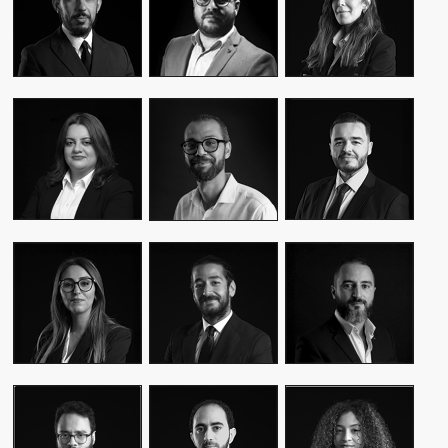
CEO & FOUNDER
CEO & FOUNDER
MANAGER
YASMINE MYRIAM
MALIK IRAQI
MEKKI
WASSIM KASSARI
MANAGING
DIRECTOR OF
CHIEF FINANCIAL
DIRECTOR
OPERATIONS –
OFFICER
PUBLIC RELATIONS
MOUNA EL AZIM
KARIM BENKIRAN
AMINE LAGSSIR
DIRECTOR OF
CHIEF CREATIVE
STRATEGY
OPERATIONS
OFFICER
DIRECTOR
WIAM EL
WALID BAHYA
SAMI SABER
MEKHTOUME
BUSINESS LEAD
MEDIA RELATIONS
PMO CHANGE &
GROUP
DIRECTOR