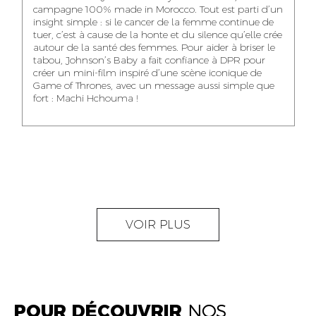
NOUR-ELHOUDA
campagne 100% made in Morocco. Tout est parti d’un
KARIM OUNZAR
ZAKARIA BENNANI
YOUBI IDRISSI
insight simple : si le cancer de la femme continue de
AUDIOVISUAL
TRAFFIC MANAGER
PROJECT
tuer, c’est à cause de la honte et du silence qu’elle crée
CONTENT CREATOR
MANAGER
autour de la santé des femmes. Pour aider à briser le
tabou, Johnson’s Baby a fait confiance à DPR pour
créer un mini-film inspiré d’une scène iconique de
Game of Thrones, avec un message aussi simple que
fort : Machi Hchouma !
ABDELLATIF
MOURAD LABHAR
DOUNIA LAHLOU
KAOUKAB
KITANE
AGENT
AGENT
ADMINISTRATIF ET
DIGITAL MANAGER
ADMINISTRATIF
LOGISTIQUE
NEAMA ALILOU
MOSTAFA QROUNI
GHITA SFINY
VOIR PLUS
COMMUNITY
SENIOR
DIGITAL MANAGER
MANAGER
ACCOUNTANT
POUR DÉCOUVRIR
NOS
OUMAIMA HABIBA
KARIM ELABERKI