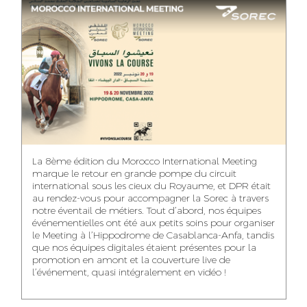
ASMAA MAZZI
MERYEM ANZID
TAHA EL BEIDORI
ACCOUNT
MEDIA RELATIONS
ART DIRECTOR
DIRECTOR
MANAGER
MOHAMED SAAIDI
DINA AJOUB
ABDESSADEK
La 8ème édition du Morocco International Meeting
BOUDAR
FINANCIAL
ACCOUNT
marque le retour en grande pompe du circuit
MANAGER
MANAGER
ART DIRECTOR
international sous les cieux du Royaume, et DPR était
au rendez-vous pour accompagner la Sorec à travers
notre éventail de métiers. Tout d’abord, nos équipes
événementielles ont été aux petits soins pour organiser
le Meeting à l’Hippodrome de Casablanca-Anfa, tandis
que nos équipes digitales étaient présentes pour la
FATIMA ZAHRA
MOHAMED
NABILA SAMOUN
promotion en amont et la couverture live de
DEBBAGH
HARRATIA
l’événement, quasi intégralement en vidéo !
MEDIA ANALYST
ACCOUNT
DIGITAL MANAGER
MANAGER