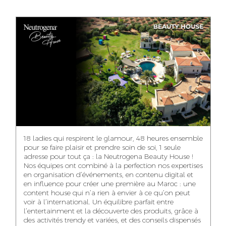
ANASS ELRHAZI
GHITA EL ARABI
EZZAKI SALMA
EDITORIAL
ACCOUNT
ACCOUNT
MANAGER AND
MANAGER
MANAGER
CONTENT
YAHYA LOULIDI
ASMAE ZAARI
NIAMA EL YOSSRI
MEDIA RELATIONS
OFFICE MANAGER
DIGITAL MANAGER
MANAGER
18 ladies qui respirent le glamour, 48 heures ensemble
pour se faire plaisir et prendre soin de soi, 1 seule
adresse pour tout ça : la Neutrogena Beauty House !
Nos équipes ont combiné à la perfection nos expertises
en organisation d’événements, en contenu digital et
WA-IL ZRYOUIL
NOUREDDINE
MOHAMED
en influence pour créer une première au Maroc : une
SAMADI
LEHMOUM
PUBLIC RELATIONS
content house qui n’a rien à envier à ce qu’on peut
CONSULTANT
ART DIRECTOR
ART DIRECTOR
voir à l’international. Un équilibre parfait entre
l’entertainment et la découverte des produits, grâce à
des activités trendy et variées, et des conseils dispensés