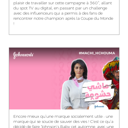
plaisir de travailler sur cette campagne à 360°, allant
du spot TV au digital, en passant par un challenge
WISSAL KHALIFI
JABRI AHMED
MERYEM OUALHAN
avec des influenceurs qui a permis à des fans de
INFLUENCE
GRAPHIC
rencontrer notre champion après la Coupe du Monde
TRAFFIC MANAGER
MANAGER
DESIGNER
!
ABDELHAQ
MAHA SAKOUT
ILYASS EL ADANI
HOUMALY
HEAD OF SOCIAL &
ART DIRECTOR
ART DIRECTOR
CONTENT
KHADIJA RACHID
SAWSANE LAHBIBI
AYOUB HAMMOUDI
ASSISTANT TRAFFIC
PRODUCTION
MOTION DESIGNER
MANAGER
DIRECTOR
Encore mieux qu’une marque socialement utile : une
marque qui se soucie de sauver des vies ! C’est ce qu’a
décidé de faire Johnson’s Baby cet automne, avec une