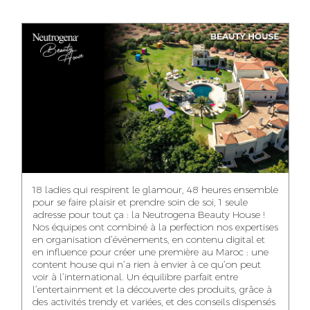
ANASS ELRHAZI
GHITA EL ARABI
EZZAKI SALMA
EDITORIAL
ACCOUNT
ACCOUNT
MANAGER AND
MANAGER
MANAGER
CONTENT
YAHYA LOULIDI
ASMAE ZAARI
NIAMA EL YOSSRI
MEDIA RELATIONS
OFFICE MANAGER
DIGITAL MANAGER
MANAGER
18 ladies qui respirent le glamour, 48 heures ensemble
pour se faire plaisir et prendre soin de soi, 1 seule
adresse pour tout ça : la Neutrogena Beauty House !
Nos équipes ont combiné à la perfection nos expertises
en organisation d’événements, en contenu digital et
WA-IL ZRYOUIL
NOUREDDINE
MOHAMED
en influence pour créer une première au Maroc : une
SAMADI
LEHMOUM
PUBLIC RELATIONS
content house qui n’a rien à envier à ce qu’on peut
CONSULTANT
ART DIRECTOR
ART DIRECTOR
voir à l’international. Un équilibre parfait entre
l’entertainment et la découverte des produits, grâce à
des activités trendy et variées, et des conseils dispensés