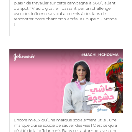
plaisir de travailler sur cette campagne à 360°, allant
du spot TV au digital, en passant par un challenge
WISSAL KHALIFI
JABRI AHMED
MERYEM OUALHAN
avec des influenceurs qui a permis à des fans de
INFLUENCE
GRAPHIC
rencontrer notre champion après la Coupe du Monde
TRAFFIC MANAGER
MANAGER
DESIGNER
!
ABDELHAQ
MAHA SAKOUT
ILYASS EL ADANI
HOUMALY
HEAD OF SOCIAL &
ART DIRECTOR
ART DIRECTOR
CONTENT
KHADIJA RACHID
SAWSANE LAHBIBI
AYOUB HAMMOUDI
ASSISTANT TRAFFIC
PRODUCTION
MOTION DESIGNER
MANAGER
DIRECTOR
Encore mieux qu’une marque socialement utile : une
marque qui se soucie de sauver des vies ! C’est ce qu’a
décidé de faire Johnson’s Baby cet automne, avec une