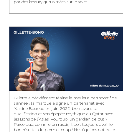
par des beauty gurus triées sur le volet.
MEHDI ZERRAD
CHAIMAA
ISMAIL TOUIBI
BOUZIANE
ACCOUNT
ACCOUNTANT
MANAGER
DIGITAL MANAGER
IDMOUSSA SAFAA
WALID MECHAT
NOUHAILA DIKER
PUBLIC RELATIONS
MEDIA RELATIONS
ACCOUNTANT
CONSULTANT
MANAGER
OUSSAMA
Gillette a décidément réalisé le meilleur pari sportif de
IMANE LACHGUER
DOUNIA SADOUK
BENHAMOU
l’année : la marque a signé un partenariat avec
ACCOUNT
Yassine Bounou en juin 2022, bien avant sa
ACCOUNTANT
GRAPHIC
EXECUTIVE
DESIGNER
qualification et son épopée mythique au Qatar avec
les Lions de l’Atlas. Pourquoi un gardien de but ?
Parce que, comme un rasoir, il doit toujours avoir le
bon résultat du premier coup ! Nos équipes ont eu le