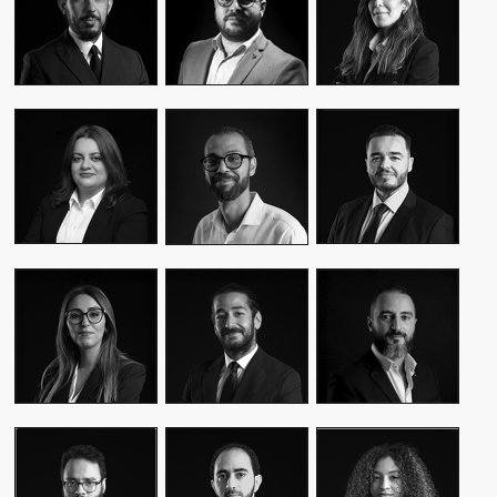
CEO & FOUNDER
CEO & FOUNDER
MANAGER
YASMINE MYRIAM
MALIK IRAQI
MEKKI
WASSIM KASSARI
MANAGING
DIRECTOR OF
CHIEF FINANCIAL
DIRECTOR
OPERATIONS –
OFFICER
PUBLIC RELATIONS
MOUNA EL AZIM
KARIM BENKIRAN
AMINE LAGSSIR
DIRECTOR OF
CHIEF CREATIVE
STRATEGY
OPERATIONS
OFFICER
DIRECTOR
WIAM EL
WALID BAHYA
SAMI SABER
MEKHTOUME
BUSINESS LEAD
MEDIA RELATIONS
PMO CHANGE &
GROUP
DIRECTOR