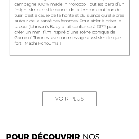
NOUR-ELHOUDA
campagne 100% made in Morocco. Tout est parti d’un
KARIM OUNZAR
ZAKARIA BENNANI
YOUBI IDRISSI
insight simple : si le cancer de la femme continue de
AUDIOVISUAL
TRAFFIC MANAGER
PROJECT
tuer, c’est à cause de la honte et du silence qu’elle crée
CONTENT CREATOR
MANAGER
autour de la santé des femmes. Pour aider à briser le
tabou, Johnson’s Baby a fait confiance à DPR pour
créer un mini-film inspiré d’une scène iconique de
Game of Thrones, avec un message aussi simple que
fort : Machi Hchouma !
ABDELLATIF
MOURAD LABHAR
DOUNIA LAHLOU
KAOUKAB
KITANE
AGENT
AGENT
ADMINISTRATIF ET
DIGITAL MANAGER
ADMINISTRATIF
LOGISTIQUE
NEAMA ALILOU
MOSTAFA QROUNI
GHITA SFINY
VOIR PLUS
COMMUNITY
SENIOR
DIGITAL MANAGER
MANAGER
ACCOUNTANT
POUR DÉCOUVRIR
NOS
OUMAIMA HABIBA
KARIM ELABERKI