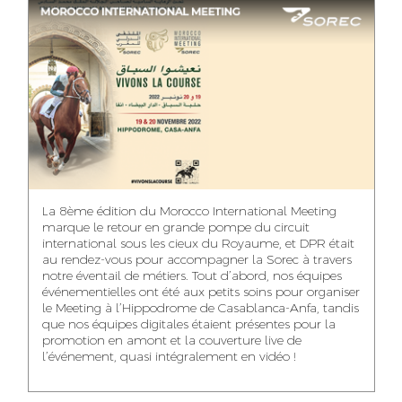
ASMAA MAZZI
MERYEM ANZID
TAHA EL BEIDORI
ACCOUNT
MEDIA RELATIONS
ART DIRECTOR
DIRECTOR
MANAGER
MOHAMED SAAIDI
DINA AJOUB
ABDESSADEK
La 8ème édition du Morocco International Meeting
BOUDAR
FINANCIAL
ACCOUNT
marque le retour en grande pompe du circuit
MANAGER
MANAGER
ART DIRECTOR
international sous les cieux du Royaume, et DPR était
au rendez-vous pour accompagner la Sorec à travers
notre éventail de métiers. Tout d’abord, nos équipes
événementielles ont été aux petits soins pour organiser
le Meeting à l’Hippodrome de Casablanca-Anfa, tandis
que nos équipes digitales étaient présentes pour la
FATIMA ZAHRA
MOHAMED
NABILA SAMOUN
promotion en amont et la couverture live de
DEBBAGH
HARRATIA
l’événement, quasi intégralement en vidéo !
MEDIA ANALYST
ACCOUNT
DIGITAL MANAGER
MANAGER