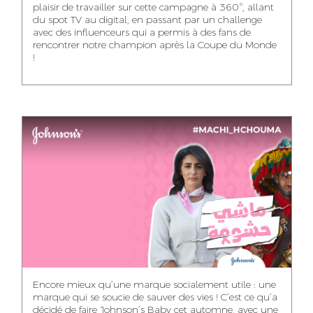
plaisir de travailler sur cette campagne à 360°, allant
du spot TV au digital, en passant par un challenge
WISSAL KHALIFI
JABRI AHMED
MERYEM OUALHAN
avec des influenceurs qui a permis à des fans de
INFLUENCE
GRAPHIC
rencontrer notre champion après la Coupe du Monde
TRAFFIC MANAGER
MANAGER
DESIGNER
!
ABDELHAQ
MAHA SAKOUT
ILYASS EL ADANI
HOUMALY
HEAD OF SOCIAL &
ART DIRECTOR
ART DIRECTOR
CONTENT
KHADIJA RACHID
SAWSANE LAHBIBI
AYOUB HAMMOUDI
ASSISTANT TRAFFIC
PRODUCTION
MOTION DESIGNER
MANAGER
DIRECTOR
Encore mieux qu’une marque socialement utile : une
marque qui se soucie de sauver des vies ! C’est ce qu’a
décidé de faire Johnson’s Baby cet automne, avec une