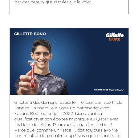
par des beauty gurus triées sur le volet.
MEHDI ZERRAD
CHAIMAA
ISMAIL TOUIBI
BOUZIANE
ACCOUNT
ACCOUNTANT
MANAGER
DIGITAL MANAGER
IDMOUSSA SAFAA
WALID MECHAT
NOUHAILA DIKER
PUBLIC RELATIONS
MEDIA RELATIONS
ACCOUNTANT
CONSULTANT
MANAGER
OUSSAMA
Gillette a décidément réalisé le meilleur pari sportif de
IMANE LACHGUER
DOUNIA SADOUK
BENHAMOU
l’année : la marque a signé un partenariat avec
ACCOUNT
Yassine Bounou en juin 2022, bien avant sa
ACCOUNTANT
GRAPHIC
EXECUTIVE
DESIGNER
qualification et son épopée mythique au Qatar avec
les Lions de l’Atlas. Pourquoi un gardien de but ?
Parce que, comme un rasoir, il doit toujours avoir le
bon résultat du premier coup ! Nos équipes ont eu le