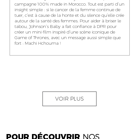
NOUR-ELHOUDA
campagne 100% made in Morocco. Tout est parti d’un
KARIM OUNZAR
ZAKARIA BENNANI
YOUBI IDRISSI
insight simple : si le cancer de la femme continue de
AUDIOVISUAL
TRAFFIC MANAGER
PROJECT
tuer, c’est à cause de la honte et du silence qu’elle crée
CONTENT CREATOR
MANAGER
autour de la santé des femmes. Pour aider à briser le
tabou, Johnson’s Baby a fait confiance à DPR pour
créer un mini-film inspiré d’une scène iconique de
Game of Thrones, avec un message aussi simple que
fort : Machi Hchouma !
ABDELLATIF
MOURAD LABHAR
DOUNIA LAHLOU
KAOUKAB
KITANE
AGENT
AGENT
ADMINISTRATIF ET
DIGITAL MANAGER
ADMINISTRATIF
LOGISTIQUE
NEAMA ALILOU
MOSTAFA QROUNI
GHITA SFINY
VOIR PLUS
COMMUNITY
SENIOR
DIGITAL MANAGER
MANAGER
ACCOUNTANT
POUR DÉCOUVRIR
NOS
OUMAIMA HABIBA
KARIM ELABERKI