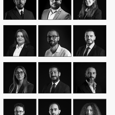
CEO & FOUNDER
CEO & FOUNDER
MANAGER
YASMINE MYRIAM
MALIK IRAQI
MEKKI
WASSIM KASSARI
MANAGING
DIRECTOR OF
CHIEF FINANCIAL
DIRECTOR
OPERATIONS –
OFFICER
PUBLIC RELATIONS
MOUNA EL AZIM
KARIM BENKIRAN
AMINE LAGSSIR
DIRECTOR OF
CHIEF CREATIVE
STRATEGY
OPERATIONS
OFFICER
DIRECTOR
WIAM EL
WALID BAHYA
SAMI SABER
MEKHTOUME
BUSINESS LEAD
MEDIA RELATIONS
PMO CHANGE &
GROUP
DIRECTOR