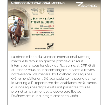
ASMAA MAZZI
MERYEM ANZID
TAHA EL BEIDORI
ACCOUNT
MEDIA RELATIONS
ART DIRECTOR
DIRECTOR
MANAGER
MOHAMED SAAIDI
DINA AJOUB
ABDESSADEK
La 8ème édition du Morocco International Meeting
BOUDAR
FINANCIAL
ACCOUNT
marque le retour en grande pompe du circuit
MANAGER
MANAGER
ART DIRECTOR
international sous les cieux du Royaume, et DPR était
au rendez-vous pour accompagner la Sorec à travers
notre éventail de métiers. Tout d’abord, nos équipes
événementielles ont été aux petits soins pour organiser
le Meeting à l’Hippodrome de Casablanca-Anfa, tandis
que nos équipes digitales étaient présentes pour la
FATIMA ZAHRA
MOHAMED
NABILA SAMOUN
promotion en amont et la couverture live de
DEBBAGH
HARRATIA
l’événement, quasi intégralement en vidéo !
MEDIA ANALYST
ACCOUNT
DIGITAL MANAGER
MANAGER