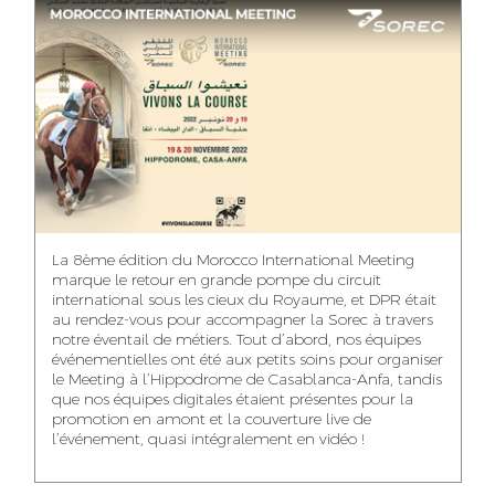
ASMAA MAZZI
MERYEM ANZID
TAHA EL BEIDORI
ACCOUNT
MEDIA RELATIONS
ART DIRECTOR
DIRECTOR
MANAGER
MOHAMED SAAIDI
DINA AJOUB
ABDESSADEK
La 8ème édition du Morocco International Meeting
BOUDAR
FINANCIAL
ACCOUNT
marque le retour en grande pompe du circuit
MANAGER
MANAGER
ART DIRECTOR
international sous les cieux du Royaume, et DPR était
au rendez-vous pour accompagner la Sorec à travers
notre éventail de métiers. Tout d’abord, nos équipes
événementielles ont été aux petits soins pour organiser
le Meeting à l’Hippodrome de Casablanca-Anfa, tandis
que nos équipes digitales étaient présentes pour la
FATIMA ZAHRA
MOHAMED
NABILA SAMOUN
promotion en amont et la couverture live de
DEBBAGH
HARRATIA
l’événement, quasi intégralement en vidéo !
MEDIA ANALYST
ACCOUNT
DIGITAL MANAGER
MANAGER