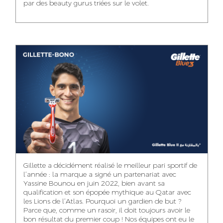
par des beauty gurus triées sur le volet.
MEHDI ZERRAD
CHAIMAA
ISMAIL TOUIBI
BOUZIANE
ACCOUNT
ACCOUNTANT
MANAGER
DIGITAL MANAGER
IDMOUSSA SAFAA
WALID MECHAT
NOUHAILA DIKER
PUBLIC RELATIONS
MEDIA RELATIONS
ACCOUNTANT
CONSULTANT
MANAGER
OUSSAMA
Gillette a décidément réalisé le meilleur pari sportif de
IMANE LACHGUER
DOUNIA SADOUK
BENHAMOU
l’année : la marque a signé un partenariat avec
ACCOUNT
Yassine Bounou en juin 2022, bien avant sa
ACCOUNTANT
GRAPHIC
EXECUTIVE
DESIGNER
qualification et son épopée mythique au Qatar avec
les Lions de l’Atlas. Pourquoi un gardien de but ?
Parce que, comme un rasoir, il doit toujours avoir le
bon résultat du premier coup ! Nos équipes ont eu le