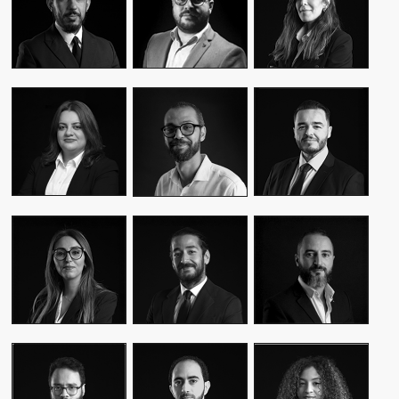
CEO & FOUNDER
CEO & FOUNDER
MANAGER
YASMINE MYRIAM
MALIK IRAQI
MEKKI
WASSIM KASSARI
MANAGING
DIRECTOR OF
CHIEF FINANCIAL
DIRECTOR
OPERATIONS –
OFFICER
PUBLIC RELATIONS
MOUNA EL AZIM
KARIM BENKIRAN
AMINE LAGSSIR
DIRECTOR OF
CHIEF CREATIVE
STRATEGY
OPERATIONS
OFFICER
DIRECTOR
WIAM EL
WALID BAHYA
SAMI SABER
MEKHTOUME
BUSINESS LEAD
MEDIA RELATIONS
PMO CHANGE &
GROUP
DIRECTOR