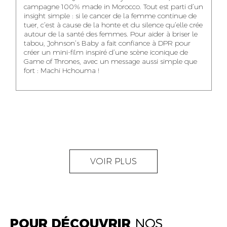
NOUR-ELHOUDA
campagne 100% made in Morocco. Tout est parti d’un
KARIM OUNZAR
ZAKARIA BENNANI
YOUBI IDRISSI
insight simple : si le cancer de la femme continue de
AUDIOVISUAL
TRAFFIC MANAGER
PROJECT
tuer, c’est à cause de la honte et du silence qu’elle crée
CONTENT CREATOR
MANAGER
autour de la santé des femmes. Pour aider à briser le
tabou, Johnson’s Baby a fait confiance à DPR pour
créer un mini-film inspiré d’une scène iconique de
Game of Thrones, avec un message aussi simple que
fort : Machi Hchouma !
ABDELLATIF
MOURAD LABHAR
DOUNIA LAHLOU
KAOUKAB
KITANE
AGENT
AGENT
ADMINISTRATIF ET
DIGITAL MANAGER
ADMINISTRATIF
LOGISTIQUE
NEAMA ALILOU
MOSTAFA QROUNI
GHITA SFINY
VOIR PLUS
COMMUNITY
SENIOR
DIGITAL MANAGER
MANAGER
ACCOUNTANT
POUR DÉCOUVRIR
NOS
OUMAIMA HABIBA
KARIM ELABERKI