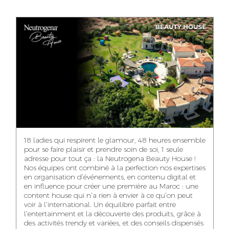
ANASS ELRHAZI
GHITA EL ARABI
EZZAKI SALMA
EDITORIAL
ACCOUNT
ACCOUNT
MANAGER AND
MANAGER
MANAGER
CONTENT
YAHYA LOULIDI
ASMAE ZAARI
NIAMA EL YOSSRI
MEDIA RELATIONS
OFFICE MANAGER
DIGITAL MANAGER
MANAGER
18 ladies qui respirent le glamour, 48 heures ensemble
pour se faire plaisir et prendre soin de soi, 1 seule
adresse pour tout ça : la Neutrogena Beauty House !
Nos équipes ont combiné à la perfection nos expertises
en organisation d’événements, en contenu digital et
WA-IL ZRYOUIL
NOUREDDINE
MOHAMED
en influence pour créer une première au Maroc : une
SAMADI
LEHMOUM
PUBLIC RELATIONS
content house qui n’a rien à envier à ce qu’on peut
CONSULTANT
ART DIRECTOR
ART DIRECTOR
voir à l’international. Un équilibre parfait entre
l’entertainment et la découverte des produits, grâce à
des activités trendy et variées, et des conseils dispensés