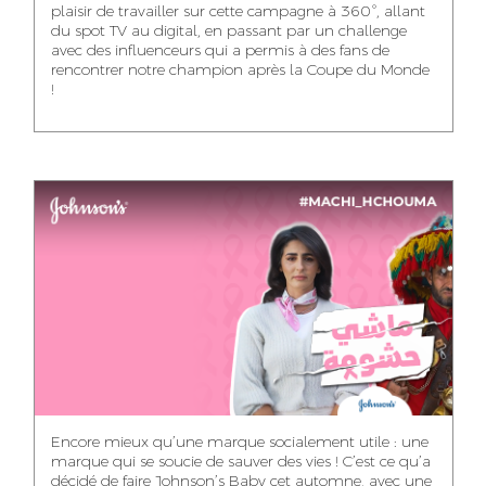
plaisir de travailler sur cette campagne à 360°, allant
du spot TV au digital, en passant par un challenge
WISSAL KHALIFI
JABRI AHMED
MERYEM OUALHAN
avec des influenceurs qui a permis à des fans de
INFLUENCE
GRAPHIC
rencontrer notre champion après la Coupe du Monde
TRAFFIC MANAGER
MANAGER
DESIGNER
!
ABDELHAQ
MAHA SAKOUT
ILYASS EL ADANI
HOUMALY
HEAD OF SOCIAL &
ART DIRECTOR
ART DIRECTOR
CONTENT
KHADIJA RACHID
SAWSANE LAHBIBI
AYOUB HAMMOUDI
ASSISTANT TRAFFIC
PRODUCTION
MOTION DESIGNER
MANAGER
DIRECTOR
Encore mieux qu’une marque socialement utile : une
marque qui se soucie de sauver des vies ! C’est ce qu’a
décidé de faire Johnson’s Baby cet automne, avec une