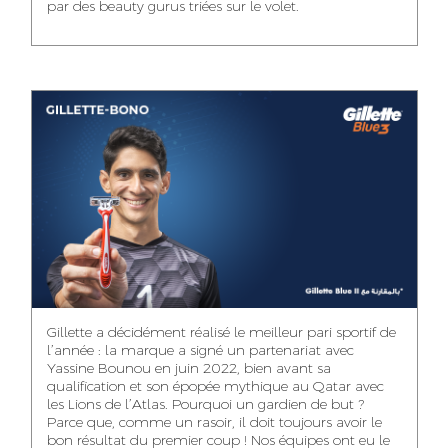
par des beauty gurus triées sur le volet.
MEHDI ZERRAD
CHAIMAA
ISMAIL TOUIBI
BOUZIANE
ACCOUNT
ACCOUNTANT
MANAGER
DIGITAL MANAGER
IDMOUSSA SAFAA
WALID MECHAT
NOUHAILA DIKER
PUBLIC RELATIONS
MEDIA RELATIONS
ACCOUNTANT
CONSULTANT
MANAGER
OUSSAMA
Gillette a décidément réalisé le meilleur pari sportif de
IMANE LACHGUER
DOUNIA SADOUK
BENHAMOU
l’année : la marque a signé un partenariat avec
ACCOUNT
Yassine Bounou en juin 2022, bien avant sa
ACCOUNTANT
GRAPHIC
EXECUTIVE
DESIGNER
qualification et son épopée mythique au Qatar avec
les Lions de l’Atlas. Pourquoi un gardien de but ?
Parce que, comme un rasoir, il doit toujours avoir le
bon résultat du premier coup ! Nos équipes ont eu le