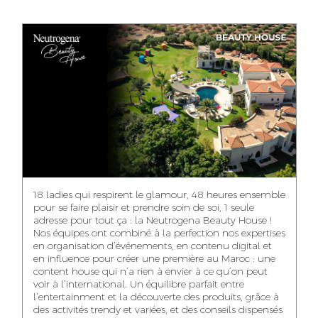
ANASS ELRHAZI
GHITA EL ARABI
EZZAKI SALMA
EDITORIAL
ACCOUNT
ACCOUNT
MANAGER AND
MANAGER
MANAGER
CONTENT
YAHYA LOULIDI
ASMAE ZAARI
NIAMA EL YOSSRI
MEDIA RELATIONS
OFFICE MANAGER
DIGITAL MANAGER
MANAGER
18 ladies qui respirent le glamour, 48 heures ensemble
pour se faire plaisir et prendre soin de soi, 1 seule
adresse pour tout ça : la Neutrogena Beauty House !
Nos équipes ont combiné à la perfection nos expertises
en organisation d’événements, en contenu digital et
WA-IL ZRYOUIL
NOUREDDINE
MOHAMED
en influence pour créer une première au Maroc : une
SAMADI
LEHMOUM
PUBLIC RELATIONS
content house qui n’a rien à envier à ce qu’on peut
CONSULTANT
ART DIRECTOR
ART DIRECTOR
voir à l’international. Un équilibre parfait entre
l’entertainment et la découverte des produits, grâce à
des activités trendy et variées, et des conseils dispensés