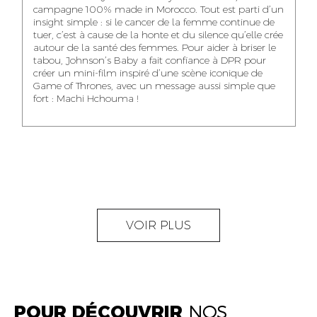
NOUR-ELHOUDA
campagne 100% made in Morocco. Tout est parti d’un
KARIM OUNZAR
ZAKARIA BENNANI
YOUBI IDRISSI
insight simple : si le cancer de la femme continue de
AUDIOVISUAL
TRAFFIC MANAGER
PROJECT
tuer, c’est à cause de la honte et du silence qu’elle crée
CONTENT CREATOR
MANAGER
autour de la santé des femmes. Pour aider à briser le
tabou, Johnson’s Baby a fait confiance à DPR pour
créer un mini-film inspiré d’une scène iconique de
Game of Thrones, avec un message aussi simple que
fort : Machi Hchouma !
ABDELLATIF
MOURAD LABHAR
DOUNIA LAHLOU
KAOUKAB
KITANE
AGENT
AGENT
ADMINISTRATIF ET
DIGITAL MANAGER
ADMINISTRATIF
LOGISTIQUE
NEAMA ALILOU
MOSTAFA QROUNI
GHITA SFINY
VOIR PLUS
COMMUNITY
SENIOR
DIGITAL MANAGER
MANAGER
ACCOUNTANT
POUR DÉCOUVRIR
NOS
OUMAIMA HABIBA
KARIM ELABERKI