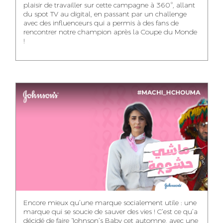
plaisir de travailler sur cette campagne à 360°, allant
du spot TV au digital, en passant par un challenge
WISSAL KHALIFI
JABRI AHMED
MERYEM OUALHAN
avec des influenceurs qui a permis à des fans de
INFLUENCE
GRAPHIC
rencontrer notre champion après la Coupe du Monde
TRAFFIC MANAGER
MANAGER
DESIGNER
!
ABDELHAQ
MAHA SAKOUT
ILYASS EL ADANI
HOUMALY
HEAD OF SOCIAL &
ART DIRECTOR
ART DIRECTOR
CONTENT
KHADIJA RACHID
SAWSANE LAHBIBI
AYOUB HAMMOUDI
ASSISTANT TRAFFIC
PRODUCTION
MOTION DESIGNER
MANAGER
DIRECTOR
Encore mieux qu’une marque socialement utile : une
marque qui se soucie de sauver des vies ! C’est ce qu’a
décidé de faire Johnson’s Baby cet automne, avec une