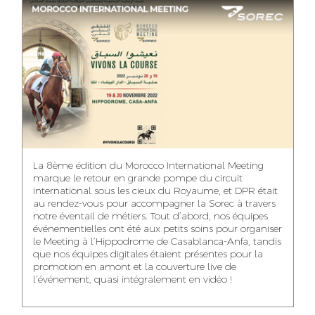
ASMAA MAZZI
MERYEM ANZID
TAHA EL BEIDORI
ACCOUNT
MEDIA RELATIONS
ART DIRECTOR
DIRECTOR
MANAGER
MOHAMED SAAIDI
DINA AJOUB
ABDESSADEK
La 8ème édition du Morocco International Meeting
BOUDAR
FINANCIAL
ACCOUNT
marque le retour en grande pompe du circuit
MANAGER
MANAGER
ART DIRECTOR
international sous les cieux du Royaume, et DPR était
au rendez-vous pour accompagner la Sorec à travers
notre éventail de métiers. Tout d’abord, nos équipes
événementielles ont été aux petits soins pour organiser
le Meeting à l’Hippodrome de Casablanca-Anfa, tandis
que nos équipes digitales étaient présentes pour la
FATIMA ZAHRA
MOHAMED
NABILA SAMOUN
promotion en amont et la couverture live de
DEBBAGH
HARRATIA
l’événement, quasi intégralement en vidéo !
MEDIA ANALYST
ACCOUNT
DIGITAL MANAGER
MANAGER