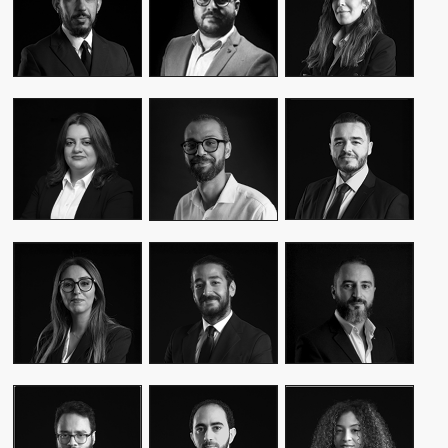
CEO & FOUNDER
CEO & FOUNDER
MANAGER
YASMINE MYRIAM
MALIK IRAQI
MEKKI
WASSIM KASSARI
MANAGING
DIRECTOR OF
CHIEF FINANCIAL
DIRECTOR
OPERATIONS –
OFFICER
PUBLIC RELATIONS
MOUNA EL AZIM
KARIM BENKIRAN
AMINE LAGSSIR
DIRECTOR OF
CHIEF CREATIVE
STRATEGY
OPERATIONS
OFFICER
DIRECTOR
WIAM EL
WALID BAHYA
SAMI SABER
MEKHTOUME
BUSINESS LEAD
MEDIA RELATIONS
PMO CHANGE &
GROUP
DIRECTOR