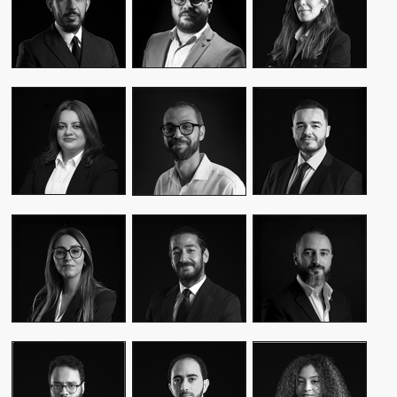
CEO & FOUNDER
CEO & FOUNDER
MANAGER
YASMINE MYRIAM
MALIK IRAQI
MEKKI
WASSIM KASSARI
MANAGING
DIRECTOR OF
CHIEF FINANCIAL
DIRECTOR
OPERATIONS –
OFFICER
PUBLIC RELATIONS
MOUNA EL AZIM
KARIM BENKIRAN
AMINE LAGSSIR
DIRECTOR OF
CHIEF CREATIVE
STRATEGY
OPERATIONS
OFFICER
DIRECTOR
WIAM EL
WALID BAHYA
SAMI SABER
MEKHTOUME
BUSINESS LEAD
MEDIA RELATIONS
PMO CHANGE &
GROUP
DIRECTOR