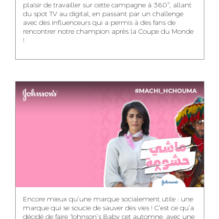
plaisir de travailler sur cette campagne à 360°, allant
du spot TV au digital, en passant par un challenge
WISSAL KHALIFI
JABRI AHMED
MERYEM OUALHAN
avec des influenceurs qui a permis à des fans de
INFLUENCE
GRAPHIC
rencontrer notre champion après la Coupe du Monde
TRAFFIC MANAGER
MANAGER
DESIGNER
!
ABDELHAQ
MAHA SAKOUT
ILYASS EL ADANI
HOUMALY
HEAD OF SOCIAL &
ART DIRECTOR
ART DIRECTOR
CONTENT
KHADIJA RACHID
SAWSANE LAHBIBI
AYOUB HAMMOUDI
ASSISTANT TRAFFIC
PRODUCTION
MOTION DESIGNER
MANAGER
DIRECTOR
Encore mieux qu’une marque socialement utile : une
marque qui se soucie de sauver des vies ! C’est ce qu’a
décidé de faire Johnson’s Baby cet automne, avec une