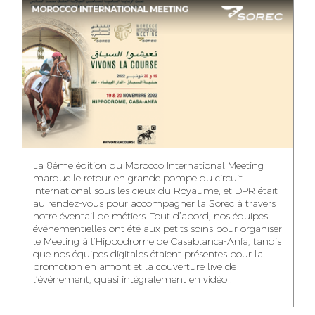
ASMAA MAZZI
MERYEM ANZID
TAHA EL BEIDORI
ACCOUNT
MEDIA RELATIONS
ART DIRECTOR
DIRECTOR
MANAGER
MOHAMED SAAIDI
DINA AJOUB
ABDESSADEK
La 8ème édition du Morocco International Meeting
BOUDAR
FINANCIAL
ACCOUNT
marque le retour en grande pompe du circuit
MANAGER
MANAGER
ART DIRECTOR
international sous les cieux du Royaume, et DPR était
au rendez-vous pour accompagner la Sorec à travers
notre éventail de métiers. Tout d’abord, nos équipes
événementielles ont été aux petits soins pour organiser
le Meeting à l’Hippodrome de Casablanca-Anfa, tandis
que nos équipes digitales étaient présentes pour la
FATIMA ZAHRA
MOHAMED
NABILA SAMOUN
promotion en amont et la couverture live de
DEBBAGH
HARRATIA
l’événement, quasi intégralement en vidéo !
MEDIA ANALYST
ACCOUNT
DIGITAL MANAGER
MANAGER