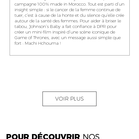
NOUR-ELHOUDA
campagne 100% made in Morocco. Tout est parti d’un
KARIM OUNZAR
ZAKARIA BENNANI
YOUBI IDRISSI
insight simple : si le cancer de la femme continue de
AUDIOVISUAL
TRAFFIC MANAGER
PROJECT
tuer, c’est à cause de la honte et du silence qu’elle crée
CONTENT CREATOR
MANAGER
autour de la santé des femmes. Pour aider à briser le
tabou, Johnson’s Baby a fait confiance à DPR pour
créer un mini-film inspiré d’une scène iconique de
Game of Thrones, avec un message aussi simple que
fort : Machi Hchouma !
ABDELLATIF
MOURAD LABHAR
DOUNIA LAHLOU
KAOUKAB
KITANE
AGENT
AGENT
ADMINISTRATIF ET
DIGITAL MANAGER
ADMINISTRATIF
LOGISTIQUE
NEAMA ALILOU
MOSTAFA QROUNI
GHITA SFINY
VOIR PLUS
COMMUNITY
SENIOR
DIGITAL MANAGER
MANAGER
ACCOUNTANT
POUR DÉCOUVRIR
NOS
OUMAIMA HABIBA
KARIM ELABERKI