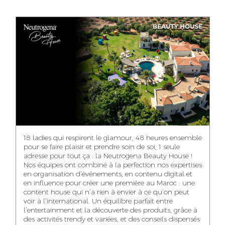
ANASS ELRHAZI
GHITA EL ARABI
EZZAKI SALMA
EDITORIAL
ACCOUNT
ACCOUNT
MANAGER AND
MANAGER
MANAGER
CONTENT
YAHYA LOULIDI
ASMAE ZAARI
NIAMA EL YOSSRI
MEDIA RELATIONS
OFFICE MANAGER
DIGITAL MANAGER
MANAGER
18 ladies qui respirent le glamour, 48 heures ensemble
pour se faire plaisir et prendre soin de soi, 1 seule
adresse pour tout ça : la Neutrogena Beauty House !
Nos équipes ont combiné à la perfection nos expertises
en organisation d’événements, en contenu digital et
WA-IL ZRYOUIL
NOUREDDINE
MOHAMED
en influence pour créer une première au Maroc : une
SAMADI
LEHMOUM
PUBLIC RELATIONS
content house qui n’a rien à envier à ce qu’on peut
CONSULTANT
ART DIRECTOR
ART DIRECTOR
voir à l’international. Un équilibre parfait entre
l’entertainment et la découverte des produits, grâce à
des activités trendy et variées, et des conseils dispensés