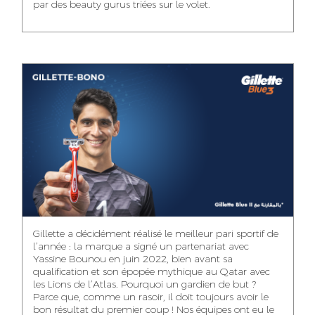
par des beauty gurus triées sur le volet.
MEHDI ZERRAD
CHAIMAA
ISMAIL TOUIBI
BOUZIANE
ACCOUNT
ACCOUNTANT
MANAGER
DIGITAL MANAGER
IDMOUSSA SAFAA
WALID MECHAT
NOUHAILA DIKER
PUBLIC RELATIONS
MEDIA RELATIONS
ACCOUNTANT
CONSULTANT
MANAGER
OUSSAMA
Gillette a décidément réalisé le meilleur pari sportif de
IMANE LACHGUER
DOUNIA SADOUK
BENHAMOU
l’année : la marque a signé un partenariat avec
ACCOUNT
Yassine Bounou en juin 2022, bien avant sa
ACCOUNTANT
GRAPHIC
EXECUTIVE
DESIGNER
qualification et son épopée mythique au Qatar avec
les Lions de l’Atlas. Pourquoi un gardien de but ?
Parce que, comme un rasoir, il doit toujours avoir le
bon résultat du premier coup ! Nos équipes ont eu le