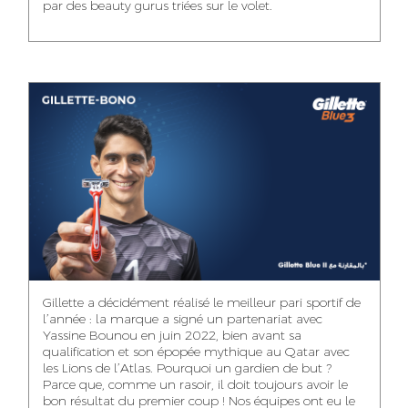
par des beauty gurus triées sur le volet.
MEHDI ZERRAD
CHAIMAA
ISMAIL TOUIBI
BOUZIANE
ACCOUNT
ACCOUNTANT
MANAGER
DIGITAL MANAGER
IDMOUSSA SAFAA
WALID MECHAT
NOUHAILA DIKER
PUBLIC RELATIONS
MEDIA RELATIONS
ACCOUNTANT
CONSULTANT
MANAGER
OUSSAMA
Gillette a décidément réalisé le meilleur pari sportif de
IMANE LACHGUER
DOUNIA SADOUK
BENHAMOU
l’année : la marque a signé un partenariat avec
ACCOUNT
Yassine Bounou en juin 2022, bien avant sa
ACCOUNTANT
GRAPHIC
EXECUTIVE
DESIGNER
qualification et son épopée mythique au Qatar avec
les Lions de l’Atlas. Pourquoi un gardien de but ?
Parce que, comme un rasoir, il doit toujours avoir le
bon résultat du premier coup ! Nos équipes ont eu le