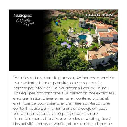
ANASS ELRHAZI
GHITA EL ARABI
EZZAKI SALMA
EDITORIAL
ACCOUNT
ACCOUNT
MANAGER AND
MANAGER
MANAGER
CONTENT
YAHYA LOULIDI
ASMAE ZAARI
NIAMA EL YOSSRI
MEDIA RELATIONS
OFFICE MANAGER
DIGITAL MANAGER
MANAGER
18 ladies qui respirent le glamour, 48 heures ensemble
pour se faire plaisir et prendre soin de soi, 1 seule
adresse pour tout ça : la Neutrogena Beauty House !
Nos équipes ont combiné à la perfection nos expertises
en organisation d’événements, en contenu digital et
WA-IL ZRYOUIL
NOUREDDINE
MOHAMED
en influence pour créer une première au Maroc : une
SAMADI
LEHMOUM
PUBLIC RELATIONS
content house qui n’a rien à envier à ce qu’on peut
CONSULTANT
ART DIRECTOR
ART DIRECTOR
voir à l’international. Un équilibre parfait entre
l’entertainment et la découverte des produits, grâce à
des activités trendy et variées, et des conseils dispensés