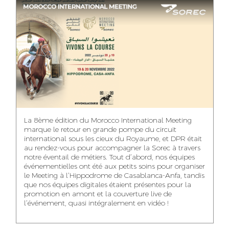
ASMAA MAZZI
MERYEM ANZID
TAHA EL BEIDORI
ACCOUNT
MEDIA RELATIONS
ART DIRECTOR
DIRECTOR
MANAGER
MOHAMED SAAIDI
DINA AJOUB
ABDESSADEK
La 8ème édition du Morocco International Meeting
BOUDAR
FINANCIAL
ACCOUNT
marque le retour en grande pompe du circuit
MANAGER
MANAGER
ART DIRECTOR
international sous les cieux du Royaume, et DPR était
au rendez-vous pour accompagner la Sorec à travers
notre éventail de métiers. Tout d’abord, nos équipes
événementielles ont été aux petits soins pour organiser
le Meeting à l’Hippodrome de Casablanca-Anfa, tandis
que nos équipes digitales étaient présentes pour la
FATIMA ZAHRA
MOHAMED
NABILA SAMOUN
promotion en amont et la couverture live de
DEBBAGH
HARRATIA
l’événement, quasi intégralement en vidéo !
MEDIA ANALYST
ACCOUNT
DIGITAL MANAGER
MANAGER