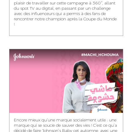
plaisir de travailler sur cette campagne à 360°, allant
du spot TV au digital, en passant par un challenge
WISSAL KHALIFI
JABRI AHMED
MERYEM OUALHAN
avec des influenceurs qui a permis à des fans de
INFLUENCE
GRAPHIC
rencontrer notre champion après la Coupe du Monde
TRAFFIC MANAGER
MANAGER
DESIGNER
!
ABDELHAQ
MAHA SAKOUT
ILYASS EL ADANI
HOUMALY
HEAD OF SOCIAL &
ART DIRECTOR
ART DIRECTOR
CONTENT
KHADIJA RACHID
SAWSANE LAHBIBI
AYOUB HAMMOUDI
ASSISTANT TRAFFIC
PRODUCTION
MOTION DESIGNER
MANAGER
DIRECTOR
Encore mieux qu’une marque socialement utile : une
marque qui se soucie de sauver des vies ! C’est ce qu’a
décidé de faire Johnson’s Baby cet automne, avec une