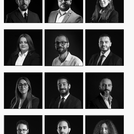
CEO & FOUNDER
CEO & FOUNDER
MANAGER
YASMINE MYRIAM
MALIK IRAQI
MEKKI
WASSIM KASSARI
MANAGING
DIRECTOR OF
CHIEF FINANCIAL
DIRECTOR
OPERATIONS –
OFFICER
PUBLIC RELATIONS
MOUNA EL AZIM
KARIM BENKIRAN
AMINE LAGSSIR
DIRECTOR OF
CHIEF CREATIVE
STRATEGY
OPERATIONS
OFFICER
DIRECTOR
WIAM EL
WALID BAHYA
SAMI SABER
MEKHTOUME
BUSINESS LEAD
MEDIA RELATIONS
PMO CHANGE &
GROUP
DIRECTOR