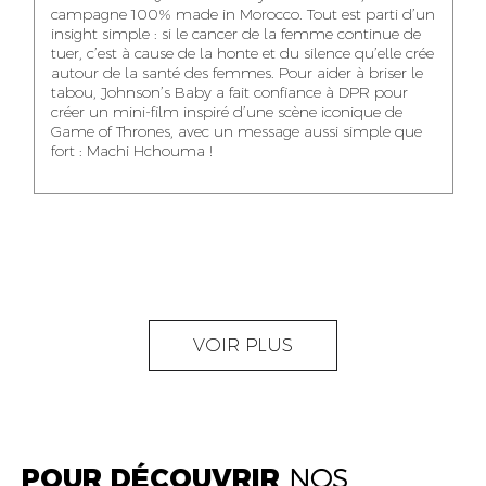
NOUR-ELHOUDA
campagne 100% made in Morocco. Tout est parti d’un
KARIM OUNZAR
ZAKARIA BENNANI
YOUBI IDRISSI
insight simple : si le cancer de la femme continue de
AUDIOVISUAL
TRAFFIC MANAGER
PROJECT
tuer, c’est à cause de la honte et du silence qu’elle crée
CONTENT CREATOR
MANAGER
autour de la santé des femmes. Pour aider à briser le
tabou, Johnson’s Baby a fait confiance à DPR pour
créer un mini-film inspiré d’une scène iconique de
Game of Thrones, avec un message aussi simple que
fort : Machi Hchouma !
ABDELLATIF
MOURAD LABHAR
DOUNIA LAHLOU
KAOUKAB
KITANE
AGENT
AGENT
ADMINISTRATIF ET
DIGITAL MANAGER
ADMINISTRATIF
LOGISTIQUE
NEAMA ALILOU
MOSTAFA QROUNI
GHITA SFINY
VOIR PLUS
COMMUNITY
SENIOR
DIGITAL MANAGER
MANAGER
ACCOUNTANT
POUR DÉCOUVRIR
NOS
OUMAIMA HABIBA
KARIM ELABERKI