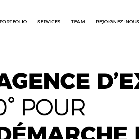
PORTFOLIO
SERVICES
TEAM
REJOIGNEZ-NOUS
AGENCE D’
0° POUR
DÉMARCHE 