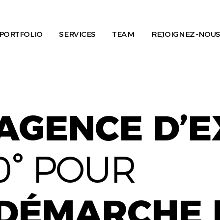
PORTFOLIO
SERVICES
TEAM
REJOIGNEZ-NOUS
AGENCE D’
0° POUR
DÉMARCHE 