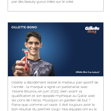
par des beauty gurus triées sur le volet.
MEHDI ZERRAD
ISMAIL TOUIBI
ACCOUNT
ACCOUNTANT
MANAGER
IDMOUSSA SAFAA
WALID MECHAT
NOUHAILA DIKER
PUBLIC RELATIONS
MEDIA RELATIONS
ACCOUNTANT
CONSULTANT
MANAGER
OUSSAMA
Gillette a décidément réalisé le meilleur pari sportif de
IMANE LACHGUER
DOUNIA SADOUK
BENHAMOU
l’année : la marque a signé un partenariat avec
ACCOUNT
Yassine Bounou en juin 2022, bien avant sa
ACCOUNTANT
GRAPHIC
EXECUTIVE
DESIGNER
qualification et son épopée mythique au Qatar avec
les Lions de l’Atlas. Pourquoi un gardien de but ?
Parce que, comme un rasoir, il doit toujours avoir le
bon résultat du premier coup ! Nos équipes ont eu le