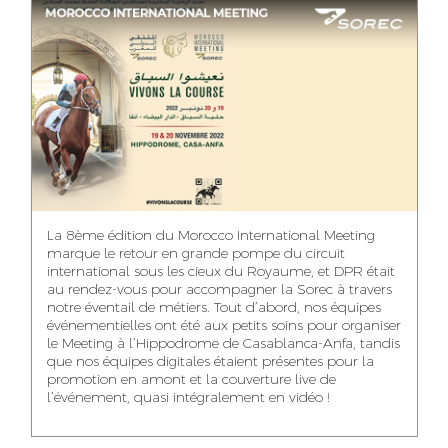
ASMAA MAZZI
MERYEM ANZID
TAHA EL BEIDORI
ACCOUNT
MEDIA RELATIONS
ART DIRECTOR
DIRECTOR
MANAGER
MOHAMED SAAIDI
DINA AJOUB
ABDESSADEK
La 8ème édition du Morocco International Meeting
BOUDAR
FINANCIAL
ACCOUNT
marque le retour en grande pompe du circuit
MANAGER
MANAGER
ART DIRECTOR
international sous les cieux du Royaume, et DPR était
au rendez-vous pour accompagner la Sorec à travers
notre éventail de métiers. Tout d’abord, nos équipes
événementielles ont été aux petits soins pour organiser
le Meeting à l’Hippodrome de Casablanca-Anfa, tandis
que nos équipes digitales étaient présentes pour la
FATIMA ZAHRA
MOHAMED
NABILA SAMOUN
promotion en amont et la couverture live de
DEBBAGH
HARRATIA
l’événement, quasi intégralement en vidéo !
MEDIA ANALYST
ACCOUNT
DIGITAL MANAGER
MANAGER