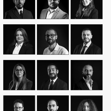
CEO & FOUNDER
CEO & FOUNDER
MANAGER
YASMINE MYRIAM
MALIK IRAQI
MEKKI
WASSIM KASSARI
MANAGING
DIRECTOR OF
CHIEF FINANCIAL
DIRECTOR
OPERATIONS –
OFFICER
PUBLIC RELATIONS
MOUNA EL AZIM
KARIM BENKIRAN
AMINE LAGSSIR
DIRECTOR OF
CHIEF CREATIVE
STRATEGY
OPERATIONS
OFFICER
DIRECTOR
WIAM EL
WALID BAHYA
SAMI SABER
MEKHTOUME
BUSINESS LEAD
MEDIA RELATIONS
PMO CHANGE &
GROUP
DIRECTOR