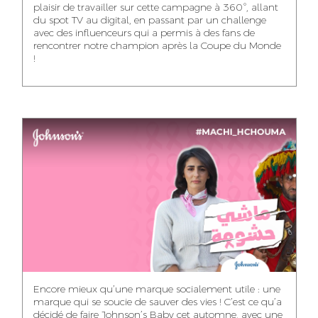
plaisir de travailler sur cette campagne à 360°, allant
du spot TV au digital, en passant par un challenge
WISSAL KHALIFI
JABRI AHMED
MERYEM OUALHAN
avec des influenceurs qui a permis à des fans de
INFLUENCE
GRAPHIC
TRAFFIC MANAGER
rencontrer notre champion après la Coupe du Monde
MANAGER
DESIGNER
!
ABDELHAQ
MAHA SAKOUT
ILYASS EL ADANI
HOUMALY
KHADIJA RACHID
SAWSANE LAHBIBI
AYOUB HAMMOUDI
HEAD OF SOCIAL &
ART DIRECTOR
ART DIRECTOR
CONTENT
ASSISTANT TRAFFIC
PRODUCTION
MOTION DESIGNER
MANAGER
DIRECTOR
NOUR-ELHOUDA
KARIM OUNZAR
ZAKARIA BENNANI
YOUBI IDRISSI
AUDIOVISUAL
TRAFFIC MANAGER
PROJECT
CONTENT CREATOR
MANAGER
DOUNIA LAHLOU
KITANE
DIGITAL MANAGER
Encore mieux qu’une marque socialement utile : une
marque qui se soucie de sauver des vies ! C’est ce qu’a
MOSTAFA QROUNI
ABDELLATIF
MOURAD LABHAR
GHITA SFINY
décidé de faire Johnson’s Baby cet automne, avec une
KAOUKAB