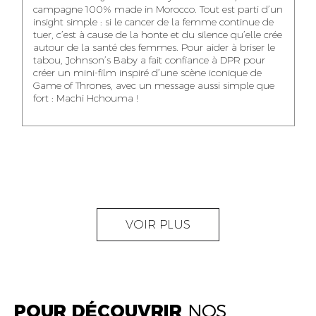
SENIOR
NEAMA ALILOU
AGENT
DIGITAL MANAGER
campagne 100% made in Morocco. Tout est parti d’un
ACCOUNTANT
AGENT
ADMINISTRATIF ET
COMMUNITY
insight simple : si le cancer de la femme continue de
ADMINISTRATIF
LOGISTIQUE
ACHRAF SAJID
MANAGER
tuer, c’est à cause de la honte et du silence qu’elle crée
autour de la santé des femmes. Pour aider à briser le
ART DIRECTOR
tabou, Johnson’s Baby a fait confiance à DPR pour
créer un mini-film inspiré d’une scène iconique de
Game of Thrones, avec un message aussi simple que
fort : Machi Hchouma !
OUMAIMA HABIBA
KARIM ELABERKI
ZAKARIA
NOUR EL HOUDA
SOUKAINA
AGENT DE
FILALI
CHERTAK
ACCOUNT
COORDINATION
MANAGER
DIGITAL MANAGER
DIGITAL MANAGER
VOIR PLUS
YOUNESS EL
AYA CHAIQ
GUERRAOUI
PUBLIC RELATIONS
AMINE BOUHMOUD
ELECTRICAL &
CONSULTANT
LIGHTING
ART DIRECTOR
TECHNICIAN
POUR DÉCOUVRIR
NOS