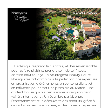
ANASS ELRHAZI
GHITA EL ARABI
EZZAKI SALMA
YAHYA LOULIDI
EDITORIAL
ACCOUNT
ACCOUNT
MANAGER AND
MANAGER
MANAGER
MEDIA RELATIONS
CONTENT
MANAGER
ASMAE ZAARI
NIAMA EL YOSSRI
OFFICE MANAGER
DIGITAL MANAGER
18 ladies qui respirent le glamour, 48 heures ensemble
pour se faire plaisir et prendre soin de soi, 1 seule
adresse pour tout ça : la Neutrogena Beauty House !
Nos équipes ont combiné à la perfection nos expertises
en organisation d’événements, en contenu digital et
WA-IL ZRYOUIL
NOUREDDINE
MOHAMED
en influence pour créer une première au Maroc : une
SAMADI
LEHMOUM
CHAIMAA
PUBLIC RELATIONS
content house qui n’a rien à envier à ce qu’on peut
BOUZIANE
CONSULTANT
ART DIRECTOR
ART DIRECTOR
voir à l’international. Un équilibre parfait entre
DIGITAL MANAGER
l’entertainment et la découverte des produits, grâce à
des activités trendy et variées, et des conseils dispensés