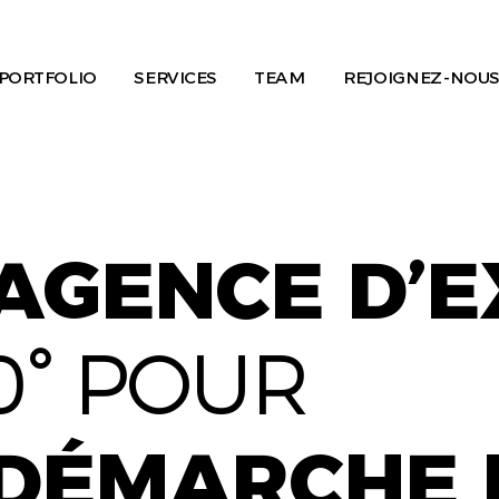
PORTFOLIO
SERVICES
TEAM
REJOIGNEZ-NOUS
AGENCE D’
0° POUR
DÉMARCHE 