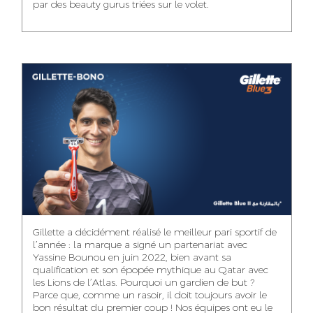
par des beauty gurus triées sur le volet.
MEHDI ZERRAD
CHAIMAA
ISMAIL TOUIBI
BOUZIANE
ACCOUNT
ACCOUNTANT
MANAGER
DIGITAL MANAGER
IDMOUSSA SAFAA
WALID MECHAT
NOUHAILA DIKER
PUBLIC RELATIONS
MEDIA RELATIONS
ACCOUNTANT
CONSULTANT
MANAGER
OUSSAMA
Gillette a décidément réalisé le meilleur pari sportif de
IMANE LACHGUER
DOUNIA SADOUK
BENHAMOU
l’année : la marque a signé un partenariat avec
ACCOUNT
Yassine Bounou en juin 2022, bien avant sa
ACCOUNTANT
GRAPHIC
EXECUTIVE
DESIGNER
qualification et son épopée mythique au Qatar avec
les Lions de l’Atlas. Pourquoi un gardien de but ?
Parce que, comme un rasoir, il doit toujours avoir le
bon résultat du premier coup ! Nos équipes ont eu le