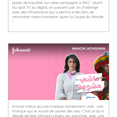
plaisir de travailler sur cette campagne à 360°, allant
du spot TV au digital, en passant par un challenge
WISSAL KHALIFI
JABRI AHMED
MERYEM OUALHAN
avec des influenceurs qui a permis à des fans de
INFLUENCE
GRAPHIC
rencontrer notre champion après la Coupe du Monde
TRAFFIC MANAGER
MANAGER
DESIGNER
!
ABDELHAQ
MAHA SAKOUT
ILYASS EL ADANI
HOUMALY
HEAD OF SOCIAL &
ART DIRECTOR
ART DIRECTOR
CONTENT
KHADIJA RACHID
SAWSANE LAHBIBI
AYOUB HAMMOUDI
ASSISTANT TRAFFIC
PRODUCTION
MOTION DESIGNER
MANAGER
DIRECTOR
Encore mieux qu’une marque socialement utile : une
marque qui se soucie de sauver des vies ! C’est ce qu’a
décidé de faire Johnson’s Baby cet automne, avec une