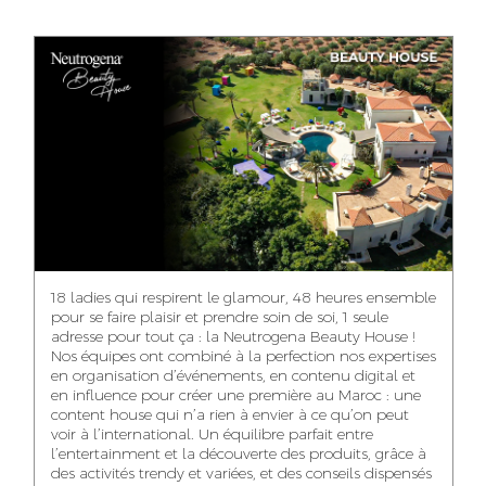
ANASS ELRHAZI
GHITA EL ARABI
EZZAKI SALMA
EDITORIAL
ACCOUNT
ACCOUNT
MANAGER AND
MANAGER
MANAGER
CONTENT
YAHYA LOULIDI
ASMAE ZAARI
NIAMA EL YOSSRI
MEDIA RELATIONS
OFFICE MANAGER
DIGITAL MANAGER
MANAGER
18 ladies qui respirent le glamour, 48 heures ensemble
pour se faire plaisir et prendre soin de soi, 1 seule
adresse pour tout ça : la Neutrogena Beauty House !
Nos équipes ont combiné à la perfection nos expertises
en organisation d’événements, en contenu digital et
WA-IL ZRYOUIL
NOUREDDINE
MOHAMED
en influence pour créer une première au Maroc : une
SAMADI
LEHMOUM
PUBLIC RELATIONS
content house qui n’a rien à envier à ce qu’on peut
CONSULTANT
ART DIRECTOR
ART DIRECTOR
voir à l’international. Un équilibre parfait entre
l’entertainment et la découverte des produits, grâce à
des activités trendy et variées, et des conseils dispensés