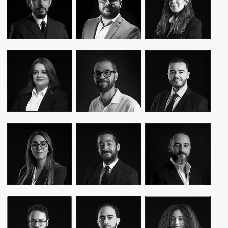
CEO & FOUNDER
CEO & FOUNDER
MANAGER
YASMINE MYRIAM
MALIK IRAQI
MEKKI
WASSIM KASSARI
MANAGING
DIRECTOR OF
CHIEF FINANCIAL
DIRECTOR
OPERATIONS –
OFFICER
PUBLIC RELATIONS
MOUNA EL AZIM
KARIM BENKIRAN
AMINE LAGSSIR
DIRECTOR OF
CHIEF CREATIVE
STRATEGY
OPERATIONS
OFFICER
DIRECTOR
WIAM EL
WALID BAHYA
SAMI SABER
MEKHTOUME
BUSINESS LEAD
MEDIA RELATIONS
PMO CHANGE &
GROUP
DIRECTOR