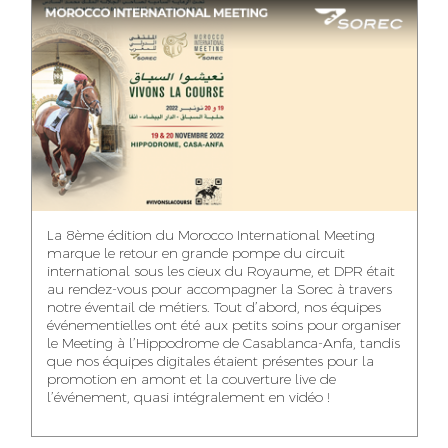
ASMAA MAZZI
MERYEM ANZID
TAHA EL BEIDORI
ACCOUNT
MEDIA RELATIONS
ART DIRECTOR
DIRECTOR
MANAGER
MOHAMED SAAIDI
DINA AJOUB
ABDESSADEK
La 8ème édition du Morocco International Meeting
BOUDAR
FINANCIAL
ACCOUNT
marque le retour en grande pompe du circuit
MANAGER
MANAGER
ART DIRECTOR
international sous les cieux du Royaume, et DPR était
au rendez-vous pour accompagner la Sorec à travers
notre éventail de métiers. Tout d’abord, nos équipes
événementielles ont été aux petits soins pour organiser
le Meeting à l’Hippodrome de Casablanca-Anfa, tandis
que nos équipes digitales étaient présentes pour la
FATIMA ZAHRA
MOHAMED
NABILA SAMOUN
promotion en amont et la couverture live de
DEBBAGH
HARRATIA
l’événement, quasi intégralement en vidéo !
MEDIA ANALYST
ACCOUNT
DIGITAL MANAGER
MANAGER