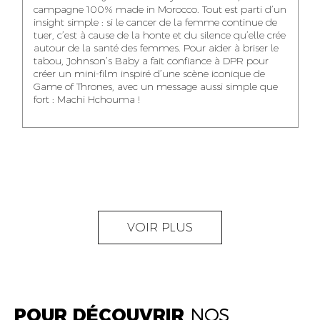
NOUR-ELHOUDA
campagne 100% made in Morocco. Tout est parti d’un
KARIM OUNZAR
ZAKARIA BENNANI
YOUBI IDRISSI
insight simple : si le cancer de la femme continue de
AUDIOVISUAL
TRAFFIC MANAGER
PROJECT
tuer, c’est à cause de la honte et du silence qu’elle crée
CONTENT CREATOR
MANAGER
autour de la santé des femmes. Pour aider à briser le
tabou, Johnson’s Baby a fait confiance à DPR pour
créer un mini-film inspiré d’une scène iconique de
Game of Thrones, avec un message aussi simple que
fort : Machi Hchouma !
ABDELLATIF
MOURAD LABHAR
DOUNIA LAHLOU
KAOUKAB
KITANE
AGENT
AGENT
ADMINISTRATIF ET
DIGITAL MANAGER
ADMINISTRATIF
LOGISTIQUE
NEAMA ALILOU
MOSTAFA QROUNI
GHITA SFINY
VOIR PLUS
COMMUNITY
SENIOR
DIGITAL MANAGER
MANAGER
ACCOUNTANT
POUR DÉCOUVRIR
NOS
OUMAIMA HABIBA
KARIM ELABERKI