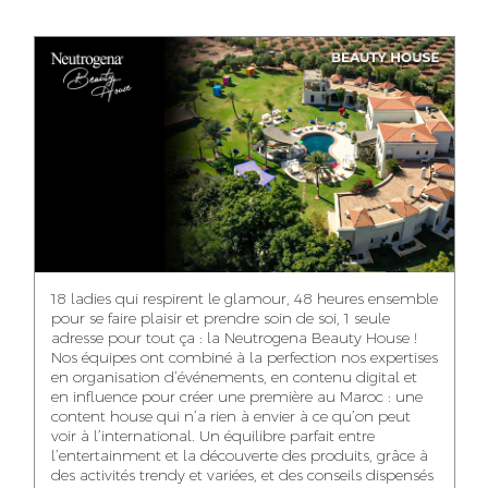
ANASS ELRHAZI
GHITA EL ARABI
EZZAKI SALMA
EDITORIAL
ACCOUNT
ACCOUNT
MANAGER AND
MANAGER
MANAGER
CONTENT
YAHYA LOULIDI
ASMAE ZAARI
NIAMA EL YOSSRI
MEDIA RELATIONS
OFFICE MANAGER
DIGITAL MANAGER
MANAGER
18 ladies qui respirent le glamour, 48 heures ensemble
pour se faire plaisir et prendre soin de soi, 1 seule
adresse pour tout ça : la Neutrogena Beauty House !
Nos équipes ont combiné à la perfection nos expertises
en organisation d’événements, en contenu digital et
WA-IL ZRYOUIL
NOUREDDINE
MOHAMED
en influence pour créer une première au Maroc : une
SAMADI
LEHMOUM
PUBLIC RELATIONS
content house qui n’a rien à envier à ce qu’on peut
CONSULTANT
ART DIRECTOR
ART DIRECTOR
voir à l’international. Un équilibre parfait entre
l’entertainment et la découverte des produits, grâce à
des activités trendy et variées, et des conseils dispensés