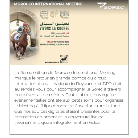
ASMAA MAZZI
MERYEM ANZID
TAHA EL BEIDORI
ACCOUNT
MEDIA RELATIONS
ART DIRECTOR
DIRECTOR
MANAGER
MOHAMED SAAIDI
DINA AJOUB
ABDESSADEK
La 8ème édition du Morocco International Meeting
BOUDAR
FINANCIAL
ACCOUNT
marque le retour en grande pompe du circuit
MANAGER
MANAGER
ART DIRECTOR
international sous les cieux du Royaume, et DPR était
au rendez-vous pour accompagner la Sorec à travers
notre éventail de métiers. Tout d’abord, nos équipes
événementielles ont été aux petits soins pour organiser
le Meeting à l’Hippodrome de Casablanca-Anfa, tandis
que nos équipes digitales étaient présentes pour la
FATIMA ZAHRA
MOHAMED
NABILA SAMOUN
promotion en amont et la couverture live de
DEBBAGH
HARRATIA
l’événement, quasi intégralement en vidéo !
MEDIA ANALYST
ACCOUNT
DIGITAL MANAGER
MANAGER