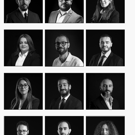
CEO & FOUNDER
CEO & FOUNDER
MANAGER
YASMINE MYRIAM
MALIK IRAQI
MEKKI
WASSIM KASSARI
MANAGING
DIRECTOR OF
CHIEF FINANCIAL
DIRECTOR
OPERATIONS –
OFFICER
PUBLIC RELATIONS
MOUNA EL AZIM
KARIM BENKIRAN
AMINE LAGSSIR
DIRECTOR OF
CHIEF CREATIVE
STRATEGY
OPERATIONS
OFFICER
DIRECTOR
WIAM EL
WALID BAHYA
SAMI SABER
MEKHTOUME
BUSINESS LEAD
MEDIA RELATIONS
PMO CHANGE &
GROUP
DIRECTOR