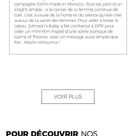
NOUR-ELHOUDA
campagne 100% made in Morocco. Tout est parti d’un
KARIM OUNZAR
ZAKARIA BENNANI
YOUBI IDRISSI
insight simple : si le cancer de la femme continue de
AUDIOVISUAL
TRAFFIC MANAGER
PROJECT
tuer, c’est à cause de la honte et du silence qu’elle crée
CONTENT CREATOR
MANAGER
autour de la santé des femmes. Pour aider à briser le
tabou, Johnson’s Baby a fait confiance à DPR pour
créer un mini-film inspiré d’une scène iconique de
Game of Thrones, avec un message aussi simple que
fort : Machi Hchouma !
ABDELLATIF
MOURAD LABHAR
DOUNIA LAHLOU
KAOUKAB
KITANE
AGENT
AGENT
ADMINISTRATIF ET
DIGITAL MANAGER
ADMINISTRATIF
LOGISTIQUE
NEAMA ALILOU
MOSTAFA QROUNI
GHITA SFINY
VOIR PLUS
COMMUNITY
SENIOR
DIGITAL MANAGER
MANAGER
ACCOUNTANT
POUR DÉCOUVRIR
NOS
OUMAIMA HABIBA
KARIM ELABERKI