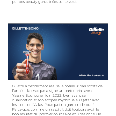
par des beauty gurus triées sur le volet.
MEHDI ZERRAD
CHAIMAA
ISMAIL TOUIBI
BOUZIANE
ACCOUNT
ACCOUNTANT
MANAGER
DIGITAL MANAGER
IDMOUSSA SAFAA
WALID MECHAT
NOUHAILA DIKER
PUBLIC RELATIONS
MEDIA RELATIONS
ACCOUNTANT
CONSULTANT
MANAGER
OUSSAMA
Gillette a décidément réalisé le meilleur pari sportif de
IMANE LACHGUER
DOUNIA SADOUK
BENHAMOU
l’année : la marque a signé un partenariat avec
ACCOUNT
Yassine Bounou en juin 2022, bien avant sa
ACCOUNTANT
GRAPHIC
EXECUTIVE
DESIGNER
qualification et son épopée mythique au Qatar avec
les Lions de l’Atlas. Pourquoi un gardien de but ?
Parce que, comme un rasoir, il doit toujours avoir le
bon résultat du premier coup ! Nos équipes ont eu le