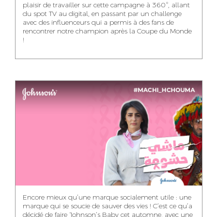
plaisir de travailler sur cette campagne à 360°, allant
du spot TV au digital, en passant par un challenge
WISSAL KHALIFI
JABRI AHMED
MERYEM OUALHAN
avec des influenceurs qui a permis à des fans de
INFLUENCE
GRAPHIC
rencontrer notre champion après la Coupe du Monde
TRAFFIC MANAGER
MANAGER
DESIGNER
!
ABDELHAQ
MAHA SAKOUT
ILYASS EL ADANI
HOUMALY
HEAD OF SOCIAL &
ART DIRECTOR
ART DIRECTOR
CONTENT
KHADIJA RACHID
SAWSANE LAHBIBI
AYOUB HAMMOUDI
ASSISTANT TRAFFIC
PRODUCTION
MOTION DESIGNER
MANAGER
DIRECTOR
Encore mieux qu’une marque socialement utile : une
marque qui se soucie de sauver des vies ! C’est ce qu’a
décidé de faire Johnson’s Baby cet automne, avec une