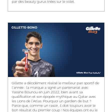
par des beauty gurus triées sur le volet.
MEHDI ZERRAD
CHAIMAA
ISMAIL TOUIBI
BOUZIANE
ACCOUNT
ACCOUNTANT
MANAGER
DIGITAL MANAGER
IDMOUSSA SAFAA
WALID MECHAT
NOUHAILA DIKER
PUBLIC RELATIONS
MEDIA RELATIONS
ACCOUNTANT
CONSULTANT
MANAGER
OUSSAMA
Gillette a décidément réalisé le meilleur pari sportif de
IMANE LACHGUER
DOUNIA SADOUK
BENHAMOU
l’année : la marque a signé un partenariat avec
ACCOUNT
Yassine Bounou en juin 2022, bien avant sa
ACCOUNTANT
GRAPHIC
EXECUTIVE
DESIGNER
qualification et son épopée mythique au Qatar avec
les Lions de l’Atlas. Pourquoi un gardien de but ?
Parce que, comme un rasoir, il doit toujours avoir le
bon résultat du premier coup ! Nos équipes ont eu le