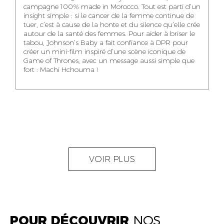
NOUR-ELHOUDA
campagne 100% made in Morocco. Tout est parti d’un
KARIM OUNZAR
ZAKARIA BENNANI
YOUBI IDRISSI
insight simple : si le cancer de la femme continue de
AUDIOVISUAL
TRAFFIC MANAGER
PROJECT
tuer, c’est à cause de la honte et du silence qu’elle crée
CONTENT CREATOR
MANAGER
autour de la santé des femmes. Pour aider à briser le
tabou, Johnson’s Baby a fait confiance à DPR pour
créer un mini-film inspiré d’une scène iconique de
Game of Thrones, avec un message aussi simple que
fort : Machi Hchouma !
ABDELLATIF
MOURAD LABHAR
DOUNIA LAHLOU
KAOUKAB
KITANE
AGENT
AGENT
ADMINISTRATIF ET
DIGITAL MANAGER
ADMINISTRATIF
LOGISTIQUE
NEAMA ALILOU
MOSTAFA QROUNI
GHITA SFINY
VOIR PLUS
COMMUNITY
SENIOR
DIGITAL MANAGER
MANAGER
ACCOUNTANT
POUR DÉCOUVRIR
NOS
OUMAIMA HABIBA
KARIM ELABERKI