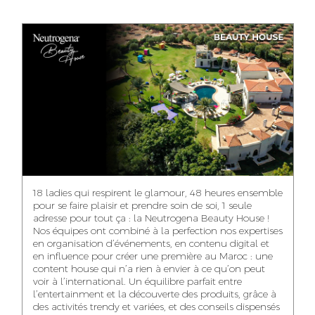
ANASS ELRHAZI
GHITA EL ARABI
EZZAKI SALMA
EDITORIAL
ACCOUNT
ACCOUNT
MANAGER AND
MANAGER
MANAGER
CONTENT
YAHYA LOULIDI
ASMAE ZAARI
NIAMA EL YOSSRI
MEDIA RELATIONS
OFFICE MANAGER
DIGITAL MANAGER
MANAGER
18 ladies qui respirent le glamour, 48 heures ensemble
pour se faire plaisir et prendre soin de soi, 1 seule
adresse pour tout ça : la Neutrogena Beauty House !
Nos équipes ont combiné à la perfection nos expertises
en organisation d’événements, en contenu digital et
WA-IL ZRYOUIL
NOUREDDINE
MOHAMED
en influence pour créer une première au Maroc : une
SAMADI
LEHMOUM
PUBLIC RELATIONS
content house qui n’a rien à envier à ce qu’on peut
CONSULTANT
ART DIRECTOR
ART DIRECTOR
voir à l’international. Un équilibre parfait entre
l’entertainment et la découverte des produits, grâce à
des activités trendy et variées, et des conseils dispensés