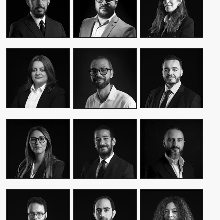
CEO & FOUNDER
CEO & FOUNDER
MANAGER
YASMINE MYRIAM
MALIK IRAQI
MEKKI
WASSIM KASSARI
MANAGING
DIRECTOR OF
CHIEF FINANCIAL
DIRECTOR
OPERATIONS –
OFFICER
PUBLIC RELATIONS
MOUNA EL AZIM
KARIM BENKIRAN
AMINE LAGSSIR
DIRECTOR OF
CHIEF CREATIVE
STRATEGY
OPERATIONS
OFFICER
DIRECTOR
WIAM EL
WALID BAHYA
SAMI SABER
MEKHTOUME
BUSINESS LEAD
MEDIA RELATIONS
PMO CHANGE &
GROUP
DIRECTOR