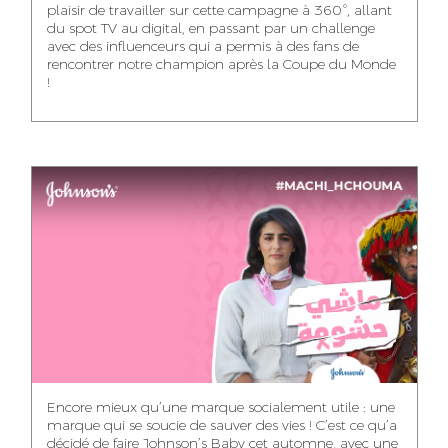
plaisir de travailler sur cette campagne à 360°, allant
du spot TV au digital, en passant par un challenge
WISSAL KHALIFI
JABRI AHMED
MERYEM OUALHAN
avec des influenceurs qui a permis à des fans de
INFLUENCE
GRAPHIC
rencontrer notre champion après la Coupe du Monde
TRAFFIC MANAGER
MANAGER
DESIGNER
!
ABDELHAQ
MAHA SAKOUT
ILYASS EL ADANI
HOUMALY
HEAD OF SOCIAL &
ART DIRECTOR
ART DIRECTOR
CONTENT
KHADIJA RACHID
SAWSANE LAHBIBI
AYOUB HAMMOUDI
ASSISTANT TRAFFIC
PRODUCTION
MOTION DESIGNER
MANAGER
DIRECTOR
Encore mieux qu’une marque socialement utile : une
marque qui se soucie de sauver des vies ! C’est ce qu’a
décidé de faire Johnson’s Baby cet automne, avec une