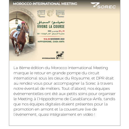
ASMAA MAZZI
MERYEM ANZID
TAHA EL BEIDORI
ACCOUNT
MEDIA RELATIONS
ART DIRECTOR
DIRECTOR
MANAGER
MOHAMED SAAIDI
DINA AJOUB
ABDESSADEK
La 8ème édition du Morocco International Meeting
BOUDAR
FINANCIAL
ACCOUNT
marque le retour en grande pompe du circuit
MANAGER
MANAGER
ART DIRECTOR
international sous les cieux du Royaume, et DPR était
au rendez-vous pour accompagner la Sorec à travers
notre éventail de métiers. Tout d’abord, nos équipes
événementielles ont été aux petits soins pour organiser
le Meeting à l’Hippodrome de Casablanca-Anfa, tandis
que nos équipes digitales étaient présentes pour la
FATIMA ZAHRA
MOHAMED
NABILA SAMOUN
promotion en amont et la couverture live de
DEBBAGH
HARRATIA
l’événement, quasi intégralement en vidéo !
MEDIA ANALYST
ACCOUNT
DIGITAL MANAGER
MANAGER