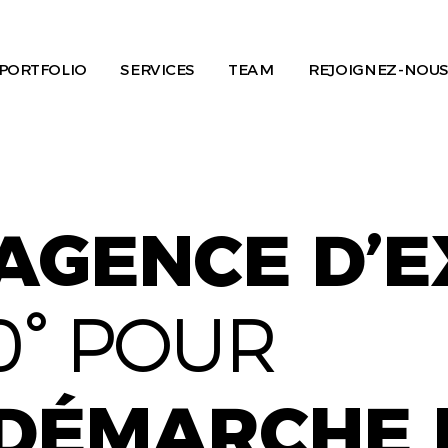
PORTFOLIO
SERVICES
TEAM
REJOIGNEZ-NOUS
AGENCE D’
0° POUR
DÉMARCHE 