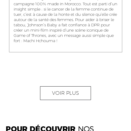
NOUR-ELHOUDA
campagne 100% made in Morocco. Tout est parti d’un
KARIM OUNZAR
ZAKARIA BENNANI
YOUBI IDRISSI
insight simple : si le cancer de la femme continue de
AUDIOVISUAL
TRAFFIC MANAGER
PROJECT
tuer, c’est à cause de la honte et du silence qu’elle crée
CONTENT CREATOR
MANAGER
autour de la santé des femmes. Pour aider à briser le
tabou, Johnson’s Baby a fait confiance à DPR pour
créer un mini-film inspiré d’une scène iconique de
Game of Thrones, avec un message aussi simple que
fort : Machi Hchouma !
ABDELLATIF
MOURAD LABHAR
DOUNIA LAHLOU
KAOUKAB
KITANE
AGENT
AGENT
ADMINISTRATIF ET
DIGITAL MANAGER
ADMINISTRATIF
LOGISTIQUE
NEAMA ALILOU
MOSTAFA QROUNI
GHITA SFINY
VOIR PLUS
COMMUNITY
SENIOR
DIGITAL MANAGER
MANAGER
ACCOUNTANT
POUR DÉCOUVRIR
NOS
OUMAIMA HABIBA
KARIM ELABERKI