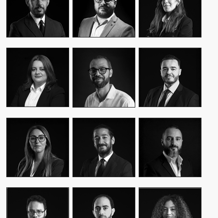
CEO & FOUNDER
CEO & FOUNDER
MANAGER
YASMINE MYRIAM
MALIK IRAQI
MEKKI
WASSIM KASSARI
MANAGING
DIRECTOR OF
CHIEF FINANCIAL
DIRECTOR
OPERATIONS –
OFFICER
PUBLIC RELATIONS
MOUNA EL AZIM
KARIM BENKIRAN
AMINE LAGSSIR
DIRECTOR OF
CHIEF CREATIVE
STRATEGY
OPERATIONS
OFFICER
DIRECTOR
WIAM EL
WALID BAHYA
SAMI SABER
MEKHTOUME
BUSINESS LEAD
MEDIA RELATIONS
PMO CHANGE &
GROUP
DIRECTOR