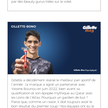
par des beauty gurus triées sur le volet.
MEHDI ZERRAD
CHAIMAA
ISMAIL TOUIBI
BOUZIANE
ACCOUNT
ACCOUNTANT
MANAGER
DIGITAL MANAGER
IDMOUSSA SAFAA
WALID MECHAT
NOUHAILA DIKER
PUBLIC RELATIONS
MEDIA RELATIONS
ACCOUNTANT
CONSULTANT
MANAGER
OUSSAMA
Gillette a décidément réalisé le meilleur pari sportif de
IMANE LACHGUER
DOUNIA SADOUK
BENHAMOU
l’année : la marque a signé un partenariat avec
ACCOUNT
Yassine Bounou en juin 2022, bien avant sa
ACCOUNTANT
GRAPHIC
EXECUTIVE
DESIGNER
qualification et son épopée mythique au Qatar avec
les Lions de l’Atlas. Pourquoi un gardien de but ?
Parce que, comme un rasoir, il doit toujours avoir le
bon résultat du premier coup ! Nos équipes ont eu le