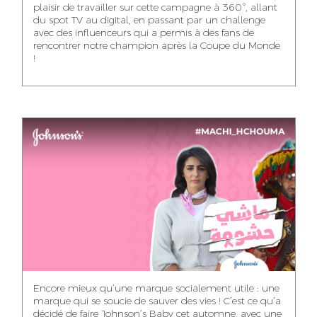
plaisir de travailler sur cette campagne à 360°, allant
du spot TV au digital, en passant par un challenge
WISSAL KHALIFI
JABRI AHMED
MERYEM OUALHAN
avec des influenceurs qui a permis à des fans de
INFLUENCE
GRAPHIC
rencontrer notre champion après la Coupe du Monde
TRAFFIC MANAGER
MANAGER
DESIGNER
!
ABDELHAQ
MAHA SAKOUT
ILYASS EL ADANI
HOUMALY
HEAD OF SOCIAL &
ART DIRECTOR
ART DIRECTOR
CONTENT
KHADIJA RACHID
SAWSANE LAHBIBI
AYOUB HAMMOUDI
ASSISTANT TRAFFIC
PRODUCTION
MOTION DESIGNER
MANAGER
DIRECTOR
Encore mieux qu’une marque socialement utile : une
marque qui se soucie de sauver des vies ! C’est ce qu’a
décidé de faire Johnson’s Baby cet automne, avec une