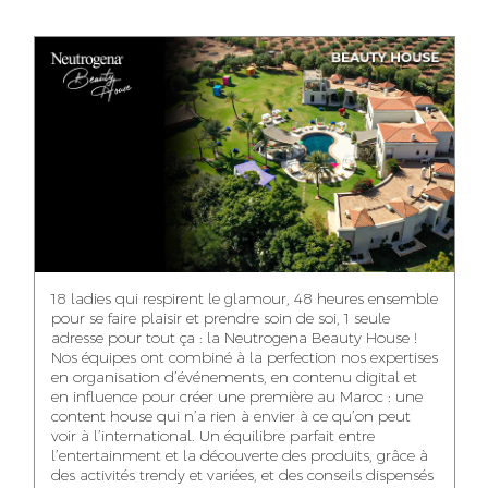
ANASS ELRHAZI
GHITA EL ARABI
EZZAKI SALMA
EDITORIAL
ACCOUNT
ACCOUNT
MANAGER AND
MANAGER
MANAGER
CONTENT
YAHYA LOULIDI
ASMAE ZAARI
NIAMA EL YOSSRI
MEDIA RELATIONS
OFFICE MANAGER
DIGITAL MANAGER
MANAGER
18 ladies qui respirent le glamour, 48 heures ensemble
pour se faire plaisir et prendre soin de soi, 1 seule
adresse pour tout ça : la Neutrogena Beauty House !
Nos équipes ont combiné à la perfection nos expertises
en organisation d’événements, en contenu digital et
WA-IL ZRYOUIL
NOUREDDINE
MOHAMED
en influence pour créer une première au Maroc : une
SAMADI
LEHMOUM
PUBLIC RELATIONS
content house qui n’a rien à envier à ce qu’on peut
CONSULTANT
ART DIRECTOR
ART DIRECTOR
voir à l’international. Un équilibre parfait entre
l’entertainment et la découverte des produits, grâce à
des activités trendy et variées, et des conseils dispensés