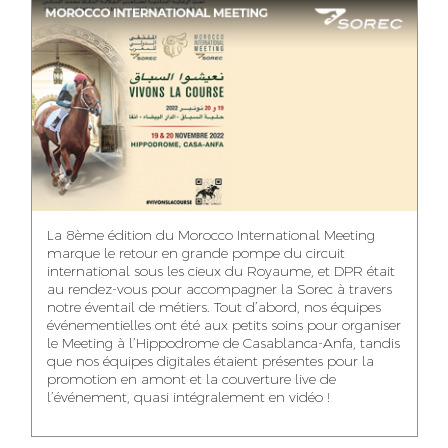
ASMAA MAZZI
MERYEM ANZID
TAHA EL BEIDORI
ACCOUNT
MEDIA RELATIONS
ART DIRECTOR
DIRECTOR
MANAGER
MOHAMED SAAIDI
DINA AJOUB
ABDESSADEK
La 8ème édition du Morocco International Meeting
BOUDAR
FINANCIAL
ACCOUNT
marque le retour en grande pompe du circuit
MANAGER
MANAGER
ART DIRECTOR
international sous les cieux du Royaume, et DPR était
au rendez-vous pour accompagner la Sorec à travers
notre éventail de métiers. Tout d’abord, nos équipes
événementielles ont été aux petits soins pour organiser
le Meeting à l’Hippodrome de Casablanca-Anfa, tandis
que nos équipes digitales étaient présentes pour la
FATIMA ZAHRA
MOHAMED
NABILA SAMOUN
promotion en amont et la couverture live de
DEBBAGH
HARRATIA
l’événement, quasi intégralement en vidéo !
MEDIA ANALYST
ACCOUNT
DIGITAL MANAGER
MANAGER