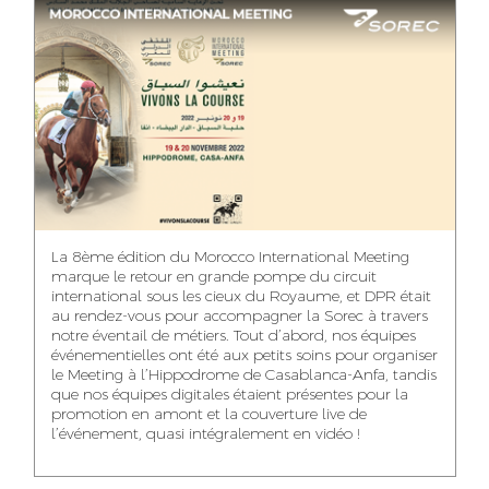
ASMAA MAZZI
MERYEM ANZID
TAHA EL BEIDORI
ACCOUNT
MEDIA RELATIONS
ART DIRECTOR
DIRECTOR
MANAGER
MOHAMED SAAIDI
DINA AJOUB
ABDESSADEK
La 8ème édition du Morocco International Meeting
BOUDAR
FINANCIAL
ACCOUNT
marque le retour en grande pompe du circuit
MANAGER
MANAGER
ART DIRECTOR
international sous les cieux du Royaume, et DPR était
au rendez-vous pour accompagner la Sorec à travers
notre éventail de métiers. Tout d’abord, nos équipes
événementielles ont été aux petits soins pour organiser
le Meeting à l’Hippodrome de Casablanca-Anfa, tandis
que nos équipes digitales étaient présentes pour la
FATIMA ZAHRA
MOHAMED
NABILA SAMOUN
promotion en amont et la couverture live de
DEBBAGH
HARRATIA
l’événement, quasi intégralement en vidéo !
MEDIA ANALYST
ACCOUNT
DIGITAL MANAGER
MANAGER