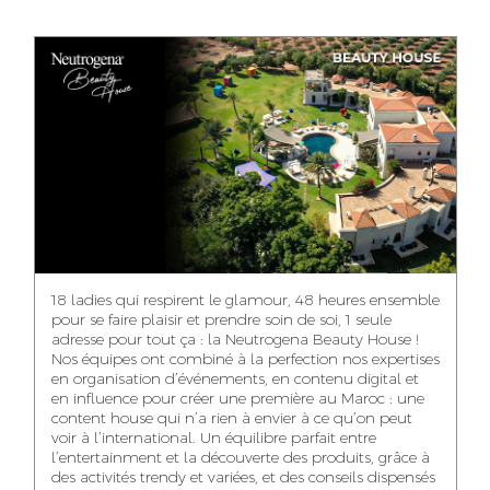
ANASS ELRHAZI
GHITA EL ARABI
EZZAKI SALMA
EDITORIAL
ACCOUNT
ACCOUNT
MANAGER AND
MANAGER
MANAGER
CONTENT
YAHYA LOULIDI
ASMAE ZAARI
NIAMA EL YOSSRI
MEDIA RELATIONS
OFFICE MANAGER
DIGITAL MANAGER
MANAGER
18 ladies qui respirent le glamour, 48 heures ensemble
pour se faire plaisir et prendre soin de soi, 1 seule
adresse pour tout ça : la Neutrogena Beauty House !
Nos équipes ont combiné à la perfection nos expertises
en organisation d’événements, en contenu digital et
WA-IL ZRYOUIL
NOUREDDINE
MOHAMED
en influence pour créer une première au Maroc : une
SAMADI
LEHMOUM
PUBLIC RELATIONS
content house qui n’a rien à envier à ce qu’on peut
CONSULTANT
ART DIRECTOR
ART DIRECTOR
voir à l’international. Un équilibre parfait entre
l’entertainment et la découverte des produits, grâce à
des activités trendy et variées, et des conseils dispensés