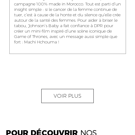
NOUR-ELHOUDA
campagne 100% made in Morocco. Tout est parti d’un
KARIM OUNZAR
ZAKARIA BENNANI
YOUBI IDRISSI
insight simple : si le cancer de la femme continue de
AUDIOVISUAL
TRAFFIC MANAGER
PROJECT
tuer, c’est à cause de la honte et du silence qu’elle crée
CONTENT CREATOR
MANAGER
autour de la santé des femmes. Pour aider à briser le
tabou, Johnson’s Baby a fait confiance à DPR pour
créer un mini-film inspiré d’une scène iconique de
Game of Thrones, avec un message aussi simple que
fort : Machi Hchouma !
ABDELLATIF
MOURAD LABHAR
DOUNIA LAHLOU
KAOUKAB
KITANE
AGENT
AGENT
ADMINISTRATIF ET
DIGITAL MANAGER
ADMINISTRATIF
LOGISTIQUE
NEAMA ALILOU
MOSTAFA QROUNI
GHITA SFINY
VOIR PLUS
COMMUNITY
SENIOR
DIGITAL MANAGER
MANAGER
ACCOUNTANT
POUR DÉCOUVRIR
NOS
OUMAIMA HABIBA
KARIM ELABERKI