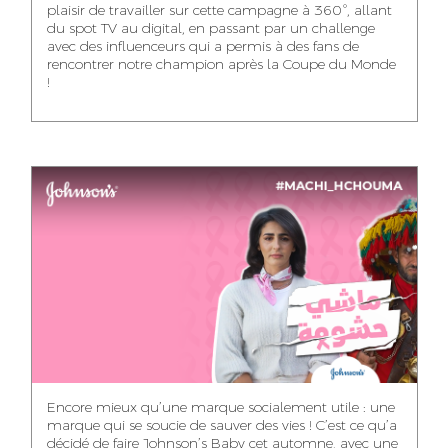
plaisir de travailler sur cette campagne à 360°, allant
du spot TV au digital, en passant par un challenge
WISSAL KHALIFI
JABRI AHMED
MERYEM OUALHAN
avec des influenceurs qui a permis à des fans de
INFLUENCE
GRAPHIC
rencontrer notre champion après la Coupe du Monde
TRAFFIC MANAGER
MANAGER
DESIGNER
!
ABDELHAQ
MAHA SAKOUT
ILYASS EL ADANI
HOUMALY
HEAD OF SOCIAL &
ART DIRECTOR
ART DIRECTOR
CONTENT
KHADIJA RACHID
SAWSANE LAHBIBI
AYOUB HAMMOUDI
ASSISTANT TRAFFIC
PRODUCTION
MOTION DESIGNER
MANAGER
DIRECTOR
Encore mieux qu’une marque socialement utile : une
marque qui se soucie de sauver des vies ! C’est ce qu’a
décidé de faire Johnson’s Baby cet automne, avec une