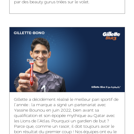
par des beauty gurus triées sur le volet.
MEHDI ZERRAD
CHAIMAA
ISMAIL TOUIBI
BOUZIANE
ACCOUNT
ACCOUNTANT
MANAGER
DIGITAL MANAGER
IDMOUSSA SAFAA
WALID MECHAT
NOUHAILA DIKER
PUBLIC RELATIONS
MEDIA RELATIONS
ACCOUNTANT
CONSULTANT
MANAGER
OUSSAMA
Gillette a décidément réalisé le meilleur pari sportif de
IMANE LACHGUER
DOUNIA SADOUK
BENHAMOU
l’année : la marque a signé un partenariat avec
ACCOUNT
Yassine Bounou en juin 2022, bien avant sa
ACCOUNTANT
GRAPHIC
EXECUTIVE
DESIGNER
qualification et son épopée mythique au Qatar avec
les Lions de l’Atlas. Pourquoi un gardien de but ?
Parce que, comme un rasoir, il doit toujours avoir le
bon résultat du premier coup ! Nos équipes ont eu le