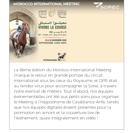
ASMAA MAZZI
MERYEM ANZID
TAHA EL BEIDORI
ACCOUNT
MEDIA RELATIONS
ART DIRECTOR
DIRECTOR
MANAGER
MOHAMED SAAIDI
DINA AJOUB
ABDESSADEK
La 8ème édition du Morocco International Meeting
BOUDAR
FINANCIAL
ACCOUNT
marque le retour en grande pompe du circuit
MANAGER
MANAGER
ART DIRECTOR
international sous les cieux du Royaume, et DPR était
au rendez-vous pour accompagner la Sorec à travers
notre éventail de métiers. Tout d’abord, nos équipes
événementielles ont été aux petits soins pour organiser
le Meeting à l’Hippodrome de Casablanca-Anfa, tandis
que nos équipes digitales étaient présentes pour la
FATIMA ZAHRA
MOHAMED
NABILA SAMOUN
promotion en amont et la couverture live de
DEBBAGH
HARRATIA
l’événement, quasi intégralement en vidéo !
MEDIA ANALYST
ACCOUNT
DIGITAL MANAGER
MANAGER