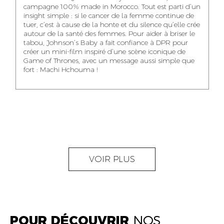
NOUR-ELHOUDA
campagne 100% made in Morocco. Tout est parti d’un
KARIM OUNZAR
ZAKARIA BENNANI
YOUBI IDRISSI
insight simple : si le cancer de la femme continue de
AUDIOVISUAL
TRAFFIC MANAGER
PROJECT
tuer, c’est à cause de la honte et du silence qu’elle crée
CONTENT CREATOR
MANAGER
autour de la santé des femmes. Pour aider à briser le
tabou, Johnson’s Baby a fait confiance à DPR pour
créer un mini-film inspiré d’une scène iconique de
Game of Thrones, avec un message aussi simple que
fort : Machi Hchouma !
ABDELLATIF
MOURAD LABHAR
DOUNIA LAHLOU
KAOUKAB
KITANE
AGENT
AGENT
ADMINISTRATIF ET
DIGITAL MANAGER
ADMINISTRATIF
LOGISTIQUE
NEAMA ALILOU
MOSTAFA QROUNI
GHITA SFINY
VOIR PLUS
COMMUNITY
SENIOR
DIGITAL MANAGER
MANAGER
ACCOUNTANT
POUR DÉCOUVRIR
NOS
OUMAIMA HABIBA
KARIM ELABERKI