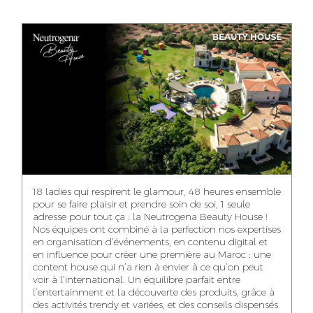
ANASS ELRHAZI
GHITA EL ARABI
EZZAKI SALMA
EDITORIAL
ACCOUNT
ACCOUNT
MANAGER AND
MANAGER
MANAGER
CONTENT
YAHYA LOULIDI
ASMAE ZAARI
NIAMA EL YOSSRI
MEDIA RELATIONS
OFFICE MANAGER
DIGITAL MANAGER
MANAGER
18 ladies qui respirent le glamour, 48 heures ensemble
pour se faire plaisir et prendre soin de soi, 1 seule
adresse pour tout ça : la Neutrogena Beauty House !
Nos équipes ont combiné à la perfection nos expertises
en organisation d’événements, en contenu digital et
WA-IL ZRYOUIL
NOUREDDINE
MOHAMED
en influence pour créer une première au Maroc : une
SAMADI
LEHMOUM
PUBLIC RELATIONS
content house qui n’a rien à envier à ce qu’on peut
CONSULTANT
ART DIRECTOR
ART DIRECTOR
voir à l’international. Un équilibre parfait entre
l’entertainment et la découverte des produits, grâce à
des activités trendy et variées, et des conseils dispensés