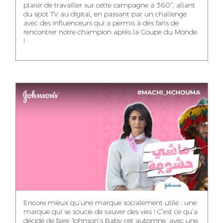
plaisir de travailler sur cette campagne à 360°, allant
du spot TV au digital, en passant par un challenge
WISSAL KHALIFI
JABRI AHMED
MERYEM OUALHAN
avec des influenceurs qui a permis à des fans de
INFLUENCE
GRAPHIC
rencontrer notre champion après la Coupe du Monde
TRAFFIC MANAGER
MANAGER
DESIGNER
!
ABDELHAQ
MAHA SAKOUT
ILYASS EL ADANI
HOUMALY
HEAD OF SOCIAL &
ART DIRECTOR
ART DIRECTOR
CONTENT
KHADIJA RACHID
SAWSANE LAHBIBI
AYOUB HAMMOUDI
ASSISTANT TRAFFIC
PRODUCTION
MOTION DESIGNER
MANAGER
DIRECTOR
Encore mieux qu’une marque socialement utile : une
marque qui se soucie de sauver des vies ! C’est ce qu’a
décidé de faire Johnson’s Baby cet automne, avec une