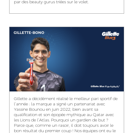
par des beauty gurus triées sur le volet.
MEHDI ZERRAD
CHAIMAA
ISMAIL TOUIBI
BOUZIANE
ACCOUNT
ACCOUNTANT
MANAGER
DIGITAL MANAGER
IDMOUSSA SAFAA
WALID MECHAT
NOUHAILA DIKER
PUBLIC RELATIONS
MEDIA RELATIONS
ACCOUNTANT
CONSULTANT
MANAGER
OUSSAMA
Gillette a décidément réalisé le meilleur pari sportif de
IMANE LACHGUER
DOUNIA SADOUK
BENHAMOU
l’année : la marque a signé un partenariat avec
ACCOUNT
Yassine Bounou en juin 2022, bien avant sa
ACCOUNTANT
GRAPHIC
EXECUTIVE
DESIGNER
qualification et son épopée mythique au Qatar avec
les Lions de l’Atlas. Pourquoi un gardien de but ?
Parce que, comme un rasoir, il doit toujours avoir le
bon résultat du premier coup ! Nos équipes ont eu le