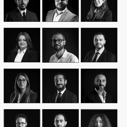
CEO & FOUNDER
CEO & FOUNDER
MANAGER
YASMINE MYRIAM
MALIK IRAQI
MEKKI
WASSIM KASSARI
MANAGING
DIRECTOR OF
CHIEF FINANCIAL
DIRECTOR
OPERATIONS –
OFFICER
PUBLIC RELATIONS
MOUNA EL AZIM
KARIM BENKIRAN
AMINE LAGSSIR
DIRECTOR OF
CHIEF CREATIVE
STRATEGY
OPERATIONS
OFFICER
DIRECTOR
WIAM EL
WALID BAHYA
SAMI SABER
MEKHTOUME
BUSINESS LEAD
MEDIA RELATIONS
PMO CHANGE &
GROUP
DIRECTOR