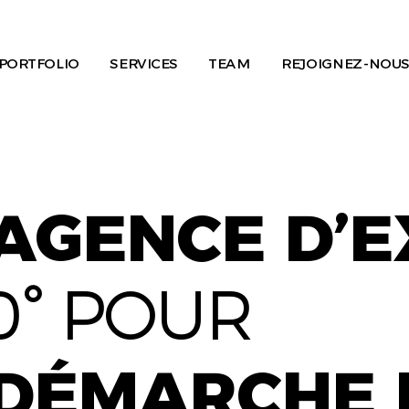
PORTFOLIO
SERVICES
TEAM
REJOIGNEZ-NOUS
AGENCE D’
0° POUR
DÉMARCHE 