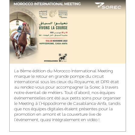
ASMAA MAZZI
MERYEM ANZID
TAHA EL BEIDORI
ACCOUNT
MEDIA RELATIONS
ART DIRECTOR
DIRECTOR
MANAGER
MOHAMED SAAIDI
DINA AJOUB
ABDESSADEK
La 8ème édition du Morocco International Meeting
BOUDAR
FINANCIAL
ACCOUNT
marque le retour en grande pompe du circuit
MANAGER
MANAGER
ART DIRECTOR
international sous les cieux du Royaume, et DPR était
au rendez-vous pour accompagner la Sorec à travers
notre éventail de métiers. Tout d’abord, nos équipes
événementielles ont été aux petits soins pour organiser
le Meeting à l’Hippodrome de Casablanca-Anfa, tandis
que nos équipes digitales étaient présentes pour la
FATIMA ZAHRA
MOHAMED
NABILA SAMOUN
promotion en amont et la couverture live de
DEBBAGH
HARRATIA
l’événement, quasi intégralement en vidéo !
MEDIA ANALYST
ACCOUNT
DIGITAL MANAGER
MANAGER