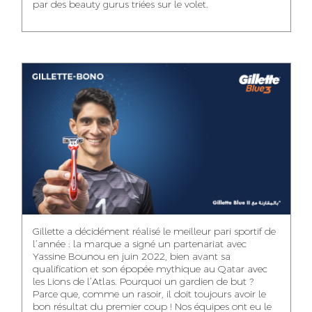
par des beauty gurus triées sur le volet.
MEHDI ZERRAD
CHAIMAA
ISMAIL TOUIBI
BOUZIANE
ACCOUNT
ACCOUNTANT
MANAGER
DIGITAL MANAGER
IDMOUSSA SAFAA
WALID MECHAT
NOUHAILA DIKER
PUBLIC RELATIONS
MEDIA RELATIONS
ACCOUNTANT
CONSULTANT
MANAGER
OUSSAMA
Gillette a décidément réalisé le meilleur pari sportif de
IMANE LACHGUER
DOUNIA SADOUK
BENHAMOU
l’année : la marque a signé un partenariat avec
ACCOUNT
Yassine Bounou en juin 2022, bien avant sa
ACCOUNTANT
GRAPHIC
EXECUTIVE
DESIGNER
qualification et son épopée mythique au Qatar avec
les Lions de l’Atlas. Pourquoi un gardien de but ?
Parce que, comme un rasoir, il doit toujours avoir le
bon résultat du premier coup ! Nos équipes ont eu le