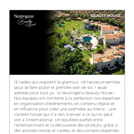
ANASS ELRHAZI
GHITA EL ARABI
EZZAKI SALMA
EDITORIAL
ACCOUNT
ACCOUNT
MANAGER AND
MANAGER
MANAGER
CONTENT
YAHYA LOULIDI
ASMAE ZAARI
NIAMA EL YOSSRI
MEDIA RELATIONS
OFFICE MANAGER
DIGITAL MANAGER
MANAGER
18 ladies qui respirent le glamour, 48 heures ensemble
pour se faire plaisir et prendre soin de soi, 1 seule
adresse pour tout ça : la Neutrogena Beauty House !
Nos équipes ont combiné à la perfection nos expertises
en organisation d’événements, en contenu digital et
WA-IL ZRYOUIL
NOUREDDINE
MOHAMED
en influence pour créer une première au Maroc : une
SAMADI
LEHMOUM
PUBLIC RELATIONS
content house qui n’a rien à envier à ce qu’on peut
CONSULTANT
ART DIRECTOR
ART DIRECTOR
voir à l’international. Un équilibre parfait entre
l’entertainment et la découverte des produits, grâce à
des activités trendy et variées, et des conseils dispensés