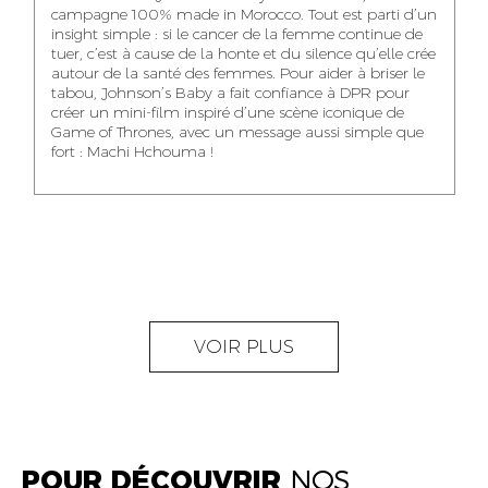
NOUR-ELHOUDA
campagne 100% made in Morocco. Tout est parti d’un
KARIM OUNZAR
ZAKARIA BENNANI
YOUBI IDRISSI
insight simple : si le cancer de la femme continue de
AUDIOVISUAL
TRAFFIC MANAGER
PROJECT
tuer, c’est à cause de la honte et du silence qu’elle crée
CONTENT CREATOR
MANAGER
autour de la santé des femmes. Pour aider à briser le
tabou, Johnson’s Baby a fait confiance à DPR pour
créer un mini-film inspiré d’une scène iconique de
Game of Thrones, avec un message aussi simple que
fort : Machi Hchouma !
ABDELLATIF
MOURAD LABHAR
DOUNIA LAHLOU
KAOUKAB
KITANE
AGENT
AGENT
ADMINISTRATIF ET
DIGITAL MANAGER
ADMINISTRATIF
LOGISTIQUE
NEAMA ALILOU
MOSTAFA QROUNI
GHITA SFINY
VOIR PLUS
COMMUNITY
SENIOR
DIGITAL MANAGER
MANAGER
ACCOUNTANT
POUR DÉCOUVRIR
NOS
OUMAIMA HABIBA
KARIM ELABERKI