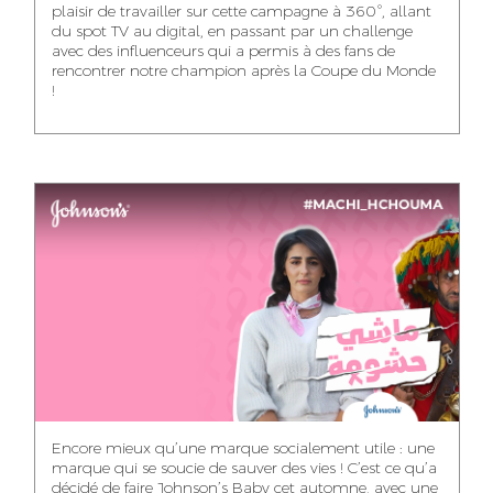
plaisir de travailler sur cette campagne à 360°, allant
du spot TV au digital, en passant par un challenge
WISSAL KHALIFI
JABRI AHMED
MERYEM OUALHAN
avec des influenceurs qui a permis à des fans de
INFLUENCE
GRAPHIC
rencontrer notre champion après la Coupe du Monde
TRAFFIC MANAGER
MANAGER
DESIGNER
!
ABDELHAQ
MAHA SAKOUT
ILYASS EL ADANI
HOUMALY
HEAD OF SOCIAL &
ART DIRECTOR
ART DIRECTOR
CONTENT
KHADIJA RACHID
SAWSANE LAHBIBI
AYOUB HAMMOUDI
ASSISTANT TRAFFIC
PRODUCTION
MOTION DESIGNER
MANAGER
DIRECTOR
Encore mieux qu’une marque socialement utile : une
marque qui se soucie de sauver des vies ! C’est ce qu’a
décidé de faire Johnson’s Baby cet automne, avec une