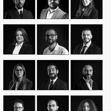
CEO & FOUNDER
CEO & FOUNDER
MANAGER
YASMINE MYRIAM
MALIK IRAQI
MEKKI
WASSIM KASSARI
MANAGING
DIRECTOR OF
CHIEF FINANCIAL
DIRECTOR
OPERATIONS –
OFFICER
PUBLIC RELATIONS
MOUNA EL AZIM
KARIM BENKIRAN
AMINE LAGSSIR
DIRECTOR OF
CHIEF CREATIVE
STRATEGY
OPERATIONS
OFFICER
DIRECTOR
WIAM EL
WALID BAHYA
SAMI SABER
MEKHTOUME
BUSINESS LEAD
MEDIA RELATIONS
PMO CHANGE &
GROUP
DIRECTOR