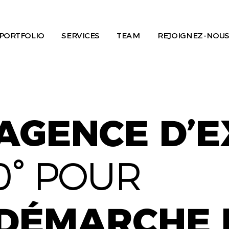
PORTFOLIO
SERVICES
TEAM
REJOIGNEZ-NOUS
AGENCE D’
0° POUR
DÉMARCHE 