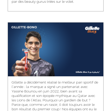
par des beauty gurus triées sur le volet.
MEHDI ZERRAD
CHAIMAA
ISMAIL TOUIBI
BOUZIANE
ACCOUNT
ACCOUNTANT
MANAGER
DIGITAL MANAGER
IDMOUSSA SAFAA
WALID MECHAT
NOUHAILA DIKER
PUBLIC RELATIONS
MEDIA RELATIONS
ACCOUNTANT
CONSULTANT
MANAGER
OUSSAMA
Gillette a décidément réalisé le meilleur pari sportif de
IMANE LACHGUER
DOUNIA SADOUK
BENHAMOU
l’année : la marque a signé un partenariat avec
ACCOUNT
Yassine Bounou en juin 2022, bien avant sa
ACCOUNTANT
GRAPHIC
EXECUTIVE
DESIGNER
qualification et son épopée mythique au Qatar avec
les Lions de l’Atlas. Pourquoi un gardien de but ?
Parce que, comme un rasoir, il doit toujours avoir le
bon résultat du premier coup ! Nos équipes ont eu le