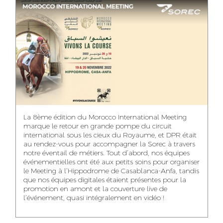
ASMAA MAZZI
MERYEM ANZID
TAHA EL BEIDORI
ACCOUNT
MEDIA RELATIONS
ART DIRECTOR
DIRECTOR
MANAGER
MOHAMED SAAIDI
DINA AJOUB
ABDESSADEK
La 8ème édition du Morocco International Meeting
BOUDAR
FINANCIAL
ACCOUNT
marque le retour en grande pompe du circuit
MANAGER
MANAGER
ART DIRECTOR
international sous les cieux du Royaume, et DPR était
au rendez-vous pour accompagner la Sorec à travers
notre éventail de métiers. Tout d’abord, nos équipes
événementielles ont été aux petits soins pour organiser
le Meeting à l’Hippodrome de Casablanca-Anfa, tandis
que nos équipes digitales étaient présentes pour la
FATIMA ZAHRA
MOHAMED
NABILA SAMOUN
promotion en amont et la couverture live de
DEBBAGH
HARRATIA
l’événement, quasi intégralement en vidéo !
MEDIA ANALYST
ACCOUNT
DIGITAL MANAGER
MANAGER