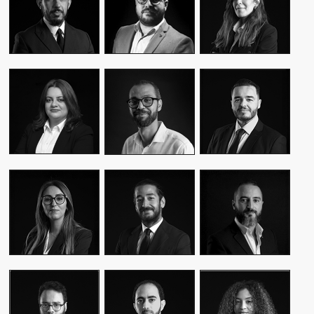
CEO & FOUNDER
CEO & FOUNDER
MANAGER
YASMINE MYRIAM
MALIK IRAQI
MEKKI
WASSIM KASSARI
MANAGING
DIRECTOR OF
CHIEF FINANCIAL
DIRECTOR
OPERATIONS –
OFFICER
PUBLIC RELATIONS
MOUNA EL AZIM
KARIM BENKIRAN
AMINE LAGSSIR
DIRECTOR OF
CHIEF CREATIVE
STRATEGY
OPERATIONS
OFFICER
DIRECTOR
WIAM EL
WALID BAHYA
SAMI SABER
MEKHTOUME
BUSINESS LEAD
MEDIA RELATIONS
PMO CHANGE &
GROUP
DIRECTOR