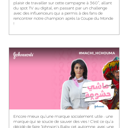
plaisir de travailler sur cette campagne à 360°, allant
du spot TV au digital, en passant par un challenge
WISSAL KHALIFI
JABRI AHMED
MERYEM OUALHAN
avec des influenceurs qui a permis à des fans de
INFLUENCE
GRAPHIC
rencontrer notre champion après la Coupe du Monde
TRAFFIC MANAGER
MANAGER
DESIGNER
!
ABDELHAQ
MAHA SAKOUT
ILYASS EL ADANI
HOUMALY
HEAD OF SOCIAL &
ART DIRECTOR
ART DIRECTOR
CONTENT
KHADIJA RACHID
SAWSANE LAHBIBI
AYOUB HAMMOUDI
ASSISTANT TRAFFIC
PRODUCTION
MOTION DESIGNER
MANAGER
DIRECTOR
Encore mieux qu’une marque socialement utile : une
marque qui se soucie de sauver des vies ! C’est ce qu’a
décidé de faire Johnson’s Baby cet automne, avec une