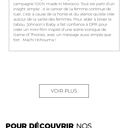
NOUR-ELHOUDA
campagne 100% made in Morocco. Tout est parti d’un
KARIM OUNZAR
ZAKARIA BENNANI
YOUBI IDRISSI
insight simple : si le cancer de la femme continue de
AUDIOVISUAL
TRAFFIC MANAGER
PROJECT
tuer, c’est à cause de la honte et du silence qu’elle crée
CONTENT CREATOR
MANAGER
autour de la santé des femmes. Pour aider à briser le
tabou, Johnson’s Baby a fait confiance à DPR pour
créer un mini-film inspiré d’une scène iconique de
Game of Thrones, avec un message aussi simple que
fort : Machi Hchouma !
ABDELLATIF
MOURAD LABHAR
DOUNIA LAHLOU
KAOUKAB
KITANE
AGENT
AGENT
ADMINISTRATIF ET
DIGITAL MANAGER
ADMINISTRATIF
LOGISTIQUE
NEAMA ALILOU
MOSTAFA QROUNI
GHITA SFINY
VOIR PLUS
COMMUNITY
SENIOR
DIGITAL MANAGER
MANAGER
ACCOUNTANT
POUR DÉCOUVRIR
NOS
OUMAIMA HABIBA
KARIM ELABERKI