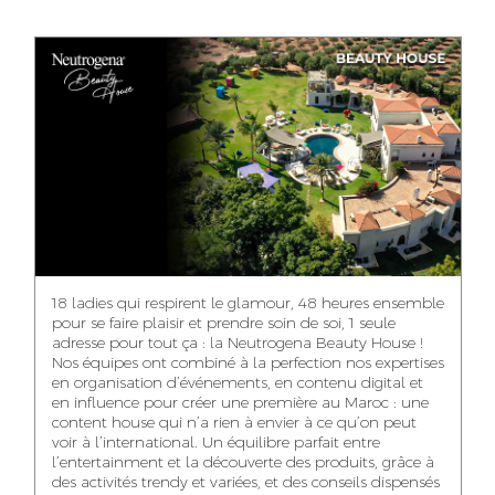
ANASS ELRHAZI
GHITA EL ARABI
EZZAKI SALMA
EDITORIAL
ACCOUNT
ACCOUNT
MANAGER AND
MANAGER
MANAGER
CONTENT
YAHYA LOULIDI
ASMAE ZAARI
NIAMA EL YOSSRI
MEDIA RELATIONS
OFFICE MANAGER
DIGITAL MANAGER
MANAGER
18 ladies qui respirent le glamour, 48 heures ensemble
pour se faire plaisir et prendre soin de soi, 1 seule
adresse pour tout ça : la Neutrogena Beauty House !
Nos équipes ont combiné à la perfection nos expertises
en organisation d’événements, en contenu digital et
WA-IL ZRYOUIL
NOUREDDINE
MOHAMED
en influence pour créer une première au Maroc : une
SAMADI
LEHMOUM
PUBLIC RELATIONS
content house qui n’a rien à envier à ce qu’on peut
CONSULTANT
ART DIRECTOR
ART DIRECTOR
voir à l’international. Un équilibre parfait entre
l’entertainment et la découverte des produits, grâce à
des activités trendy et variées, et des conseils dispensés