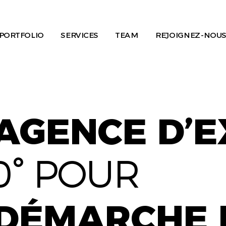
PORTFOLIO
SERVICES
TEAM
REJOIGNEZ-NOUS
AGENCE D’
0° POUR
DÉMARCHE 