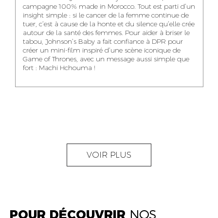
NOUR-ELHOUDA
campagne 100% made in Morocco. Tout est parti d’un
KARIM OUNZAR
ZAKARIA BENNANI
YOUBI IDRISSI
insight simple : si le cancer de la femme continue de
AUDIOVISUAL
TRAFFIC MANAGER
PROJECT
tuer, c’est à cause de la honte et du silence qu’elle crée
CONTENT CREATOR
MANAGER
autour de la santé des femmes. Pour aider à briser le
tabou, Johnson’s Baby a fait confiance à DPR pour
créer un mini-film inspiré d’une scène iconique de
Game of Thrones, avec un message aussi simple que
fort : Machi Hchouma !
ABDELLATIF
MOURAD LABHAR
DOUNIA LAHLOU
KAOUKAB
KITANE
AGENT
AGENT
ADMINISTRATIF ET
DIGITAL MANAGER
ADMINISTRATIF
LOGISTIQUE
NEAMA ALILOU
MOSTAFA QROUNI
GHITA SFINY
VOIR PLUS
COMMUNITY
SENIOR
DIGITAL MANAGER
MANAGER
ACCOUNTANT
POUR DÉCOUVRIR
NOS
OUMAIMA HABIBA
KARIM ELABERKI