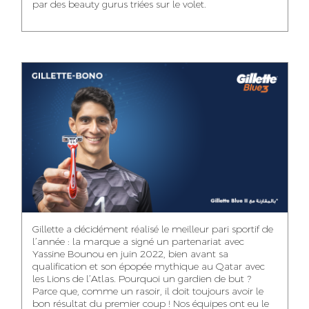
par des beauty gurus triées sur le volet.
MEHDI ZERRAD
CHAIMAA
ISMAIL TOUIBI
BOUZIANE
ACCOUNT
ACCOUNTANT
MANAGER
DIGITAL MANAGER
IDMOUSSA SAFAA
WALID MECHAT
NOUHAILA DIKER
PUBLIC RELATIONS
MEDIA RELATIONS
ACCOUNTANT
CONSULTANT
MANAGER
OUSSAMA
Gillette a décidément réalisé le meilleur pari sportif de
IMANE LACHGUER
DOUNIA SADOUK
BENHAMOU
l’année : la marque a signé un partenariat avec
ACCOUNT
Yassine Bounou en juin 2022, bien avant sa
ACCOUNTANT
GRAPHIC
EXECUTIVE
DESIGNER
qualification et son épopée mythique au Qatar avec
les Lions de l’Atlas. Pourquoi un gardien de but ?
Parce que, comme un rasoir, il doit toujours avoir le
bon résultat du premier coup ! Nos équipes ont eu le