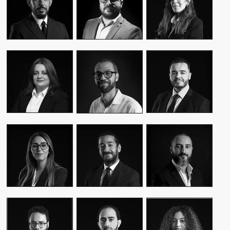
CEO & FOUNDER
CEO & FOUNDER
MANAGER
YASMINE MYRIAM
MALIK IRAQI
MEKKI
WASSIM KASSARI
MANAGING
DIRECTOR OF
CHIEF FINANCIAL
DIRECTOR
OPERATIONS –
OFFICER
PUBLIC RELATIONS
MOUNA EL AZIM
KARIM BENKIRAN
AMINE LAGSSIR
DIRECTOR OF
CHIEF CREATIVE
STRATEGY
OPERATIONS
OFFICER
DIRECTOR
WIAM EL
WALID BAHYA
SAMI SABER
MEKHTOUME
BUSINESS LEAD
MEDIA RELATIONS
PMO CHANGE &
GROUP
DIRECTOR