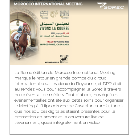
ASMAA MAZZI
MERYEM ANZID
TAHA EL BEIDORI
ACCOUNT
MEDIA RELATIONS
ART DIRECTOR
DIRECTOR
MANAGER
MOHAMED SAAIDI
DINA AJOUB
ABDESSADEK
La 8ème édition du Morocco International Meeting
BOUDAR
FINANCIAL
ACCOUNT
marque le retour en grande pompe du circuit
MANAGER
MANAGER
ART DIRECTOR
international sous les cieux du Royaume, et DPR était
au rendez-vous pour accompagner la Sorec à travers
notre éventail de métiers. Tout d’abord, nos équipes
événementielles ont été aux petits soins pour organiser
le Meeting à l’Hippodrome de Casablanca-Anfa, tandis
que nos équipes digitales étaient présentes pour la
FATIMA ZAHRA
MOHAMED
NABILA SAMOUN
promotion en amont et la couverture live de
DEBBAGH
HARRATIA
l’événement, quasi intégralement en vidéo !
MEDIA ANALYST
ACCOUNT
DIGITAL MANAGER
MANAGER