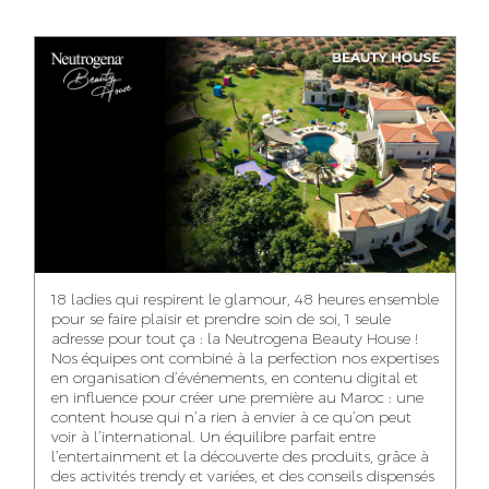
ANASS ELRHAZI
GHITA EL ARABI
EZZAKI SALMA
EDITORIAL
ACCOUNT
ACCOUNT
MANAGER AND
MANAGER
MANAGER
CONTENT
YAHYA LOULIDI
ASMAE ZAARI
NIAMA EL YOSSRI
MEDIA RELATIONS
OFFICE MANAGER
DIGITAL MANAGER
MANAGER
18 ladies qui respirent le glamour, 48 heures ensemble
pour se faire plaisir et prendre soin de soi, 1 seule
adresse pour tout ça : la Neutrogena Beauty House !
Nos équipes ont combiné à la perfection nos expertises
en organisation d’événements, en contenu digital et
WA-IL ZRYOUIL
NOUREDDINE
MOHAMED
en influence pour créer une première au Maroc : une
SAMADI
LEHMOUM
PUBLIC RELATIONS
content house qui n’a rien à envier à ce qu’on peut
CONSULTANT
ART DIRECTOR
ART DIRECTOR
voir à l’international. Un équilibre parfait entre
l’entertainment et la découverte des produits, grâce à
des activités trendy et variées, et des conseils dispensés