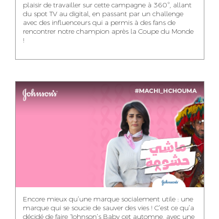
plaisir de travailler sur cette campagne à 360°, allant
du spot TV au digital, en passant par un challenge
WISSAL KHALIFI
JABRI AHMED
MERYEM OUALHAN
avec des influenceurs qui a permis à des fans de
INFLUENCE
GRAPHIC
rencontrer notre champion après la Coupe du Monde
TRAFFIC MANAGER
MANAGER
DESIGNER
!
ABDELHAQ
MAHA SAKOUT
ILYASS EL ADANI
HOUMALY
HEAD OF SOCIAL &
ART DIRECTOR
ART DIRECTOR
CONTENT
KHADIJA RACHID
SAWSANE LAHBIBI
AYOUB HAMMOUDI
ASSISTANT TRAFFIC
PRODUCTION
MOTION DESIGNER
MANAGER
DIRECTOR
Encore mieux qu’une marque socialement utile : une
marque qui se soucie de sauver des vies ! C’est ce qu’a
décidé de faire Johnson’s Baby cet automne, avec une