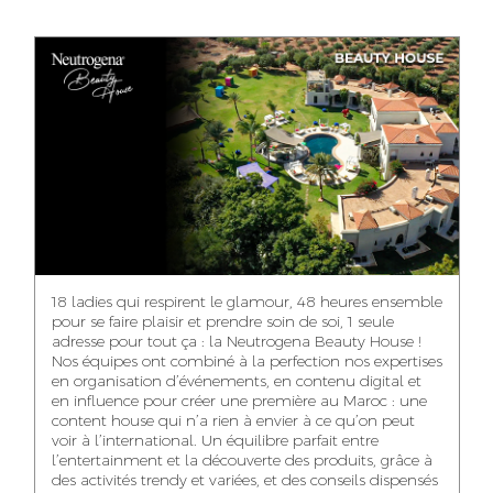
ANASS ELRHAZI
GHITA EL ARABI
EZZAKI SALMA
EDITORIAL
ACCOUNT
ACCOUNT
MANAGER AND
MANAGER
MANAGER
CONTENT
YAHYA LOULIDI
ASMAE ZAARI
NIAMA EL YOSSRI
MEDIA RELATIONS
OFFICE MANAGER
DIGITAL MANAGER
MANAGER
18 ladies qui respirent le glamour, 48 heures ensemble
pour se faire plaisir et prendre soin de soi, 1 seule
adresse pour tout ça : la Neutrogena Beauty House !
Nos équipes ont combiné à la perfection nos expertises
en organisation d’événements, en contenu digital et
WA-IL ZRYOUIL
NOUREDDINE
MOHAMED
en influence pour créer une première au Maroc : une
SAMADI
LEHMOUM
PUBLIC RELATIONS
content house qui n’a rien à envier à ce qu’on peut
CONSULTANT
ART DIRECTOR
ART DIRECTOR
voir à l’international. Un équilibre parfait entre
l’entertainment et la découverte des produits, grâce à
des activités trendy et variées, et des conseils dispensés