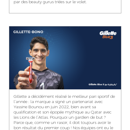
par des beauty gurus triées sur le volet.
MEHDI ZERRAD
CHAIMAA
ISMAIL TOUIBI
BOUZIANE
ACCOUNT
ACCOUNTANT
MANAGER
DIGITAL MANAGER
IDMOUSSA SAFAA
WALID MECHAT
NOUHAILA DIKER
PUBLIC RELATIONS
MEDIA RELATIONS
ACCOUNTANT
CONSULTANT
MANAGER
OUSSAMA
Gillette a décidément réalisé le meilleur pari sportif de
IMANE LACHGUER
DOUNIA SADOUK
BENHAMOU
l’année : la marque a signé un partenariat avec
ACCOUNT
Yassine Bounou en juin 2022, bien avant sa
ACCOUNTANT
GRAPHIC
EXECUTIVE
DESIGNER
qualification et son épopée mythique au Qatar avec
les Lions de l’Atlas. Pourquoi un gardien de but ?
Parce que, comme un rasoir, il doit toujours avoir le
bon résultat du premier coup ! Nos équipes ont eu le