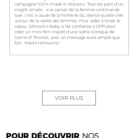
NOUR-ELHOUDA
campagne 100% made in Morocco. Tout est parti d’un
KARIM OUNZAR
ZAKARIA BENNANI
YOUBI IDRISSI
insight simple : si le cancer de la femme continue de
AUDIOVISUAL
TRAFFIC MANAGER
PROJECT
tuer, c’est à cause de la honte et du silence qu’elle crée
CONTENT CREATOR
MANAGER
autour de la santé des femmes. Pour aider à briser le
tabou, Johnson’s Baby a fait confiance à DPR pour
créer un mini-film inspiré d’une scène iconique de
Game of Thrones, avec un message aussi simple que
fort : Machi Hchouma !
ABDELLATIF
MOURAD LABHAR
DOUNIA LAHLOU
KAOUKAB
KITANE
AGENT
AGENT
ADMINISTRATIF ET
DIGITAL MANAGER
ADMINISTRATIF
LOGISTIQUE
NEAMA ALILOU
MOSTAFA QROUNI
GHITA SFINY
VOIR PLUS
COMMUNITY
SENIOR
DIGITAL MANAGER
MANAGER
ACCOUNTANT
POUR DÉCOUVRIR
NOS
OUMAIMA HABIBA
KARIM ELABERKI