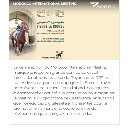
ASMAA MAZZI
MERYEM ANZID
TAHA EL BEIDORI
ACCOUNT
MEDIA RELATIONS
ART DIRECTOR
DIRECTOR
MANAGER
MOHAMED SAAIDI
DINA AJOUB
ABDESSADEK
La 8ème édition du Morocco International Meeting
BOUDAR
FINANCIAL
ACCOUNT
marque le retour en grande pompe du circuit
MANAGER
MANAGER
ART DIRECTOR
international sous les cieux du Royaume, et DPR était
au rendez-vous pour accompagner la Sorec à travers
notre éventail de métiers. Tout d’abord, nos équipes
événementielles ont été aux petits soins pour organiser
le Meeting à l’Hippodrome de Casablanca-Anfa, tandis
que nos équipes digitales étaient présentes pour la
FATIMA ZAHRA
MOHAMED
NABILA SAMOUN
promotion en amont et la couverture live de
DEBBAGH
HARRATIA
l’événement, quasi intégralement en vidéo !
MEDIA ANALYST
ACCOUNT
DIGITAL MANAGER
MANAGER