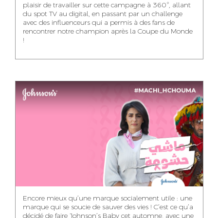
plaisir de travailler sur cette campagne à 360°, allant
du spot TV au digital, en passant par un challenge
WISSAL KHALIFI
JABRI AHMED
MERYEM OUALHAN
avec des influenceurs qui a permis à des fans de
INFLUENCE
GRAPHIC
rencontrer notre champion après la Coupe du Monde
TRAFFIC MANAGER
MANAGER
DESIGNER
!
ABDELHAQ
MAHA SAKOUT
ILYASS EL ADANI
HOUMALY
HEAD OF SOCIAL &
ART DIRECTOR
ART DIRECTOR
CONTENT
KHADIJA RACHID
SAWSANE LAHBIBI
AYOUB HAMMOUDI
ASSISTANT TRAFFIC
PRODUCTION
MOTION DESIGNER
MANAGER
DIRECTOR
Encore mieux qu’une marque socialement utile : une
marque qui se soucie de sauver des vies ! C’est ce qu’a
décidé de faire Johnson’s Baby cet automne, avec une