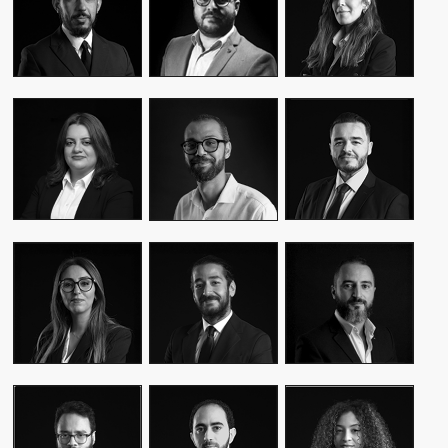
CEO & FOUNDER
CEO & FOUNDER
MANAGER
YASMINE MYRIAM
MALIK IRAQI
MEKKI
WASSIM KASSARI
MANAGING
DIRECTOR OF
CHIEF FINANCIAL
DIRECTOR
OPERATIONS –
OFFICER
PUBLIC RELATIONS
MOUNA EL AZIM
KARIM BENKIRAN
AMINE LAGSSIR
DIRECTOR OF
CHIEF CREATIVE
STRATEGY
OPERATIONS
OFFICER
DIRECTOR
WIAM EL
WALID BAHYA
SAMI SABER
MEKHTOUME
BUSINESS LEAD
MEDIA RELATIONS
PMO CHANGE &
GROUP
DIRECTOR