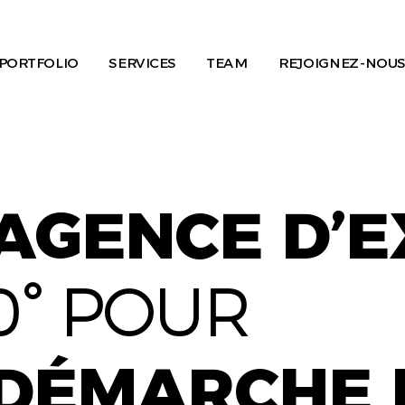
PORTFOLIO
SERVICES
TEAM
REJOIGNEZ-NOUS
AGENCE D’
0° POUR
DÉMARCHE 