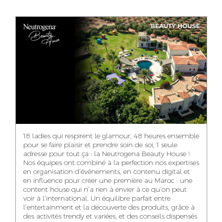
ANASS ELRHAZI
GHITA EL ARABI
EZZAKI SALMA
EDITORIAL
ACCOUNT
ACCOUNT
MANAGER AND
MANAGER
MANAGER
CONTENT
YAHYA LOULIDI
ASMAE ZAARI
NIAMA EL YOSSRI
MEDIA RELATIONS
OFFICE MANAGER
DIGITAL MANAGER
MANAGER
18 ladies qui respirent le glamour, 48 heures ensemble
pour se faire plaisir et prendre soin de soi, 1 seule
adresse pour tout ça : la Neutrogena Beauty House !
Nos équipes ont combiné à la perfection nos expertises
en organisation d’événements, en contenu digital et
WA-IL ZRYOUIL
NOUREDDINE
MOHAMED
en influence pour créer une première au Maroc : une
SAMADI
LEHMOUM
PUBLIC RELATIONS
content house qui n’a rien à envier à ce qu’on peut
CONSULTANT
ART DIRECTOR
ART DIRECTOR
voir à l’international. Un équilibre parfait entre
l’entertainment et la découverte des produits, grâce à
des activités trendy et variées, et des conseils dispensés