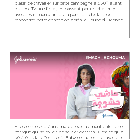
plaisir de travailler sur cette campagne à 360°, allant
du spot TV au digital, en passant par un challenge
WISSAL KHALIFI
JABRI AHMED
MERYEM OUALHAN
avec des influenceurs qui a permis à des fans de
INFLUENCE
GRAPHIC
rencontrer notre champion après la Coupe du Monde
TRAFFIC MANAGER
MANAGER
DESIGNER
!
ABDELHAQ
MAHA SAKOUT
ILYASS EL ADANI
HOUMALY
HEAD OF SOCIAL &
ART DIRECTOR
ART DIRECTOR
CONTENT
KHADIJA RACHID
SAWSANE LAHBIBI
AYOUB HAMMOUDI
ASSISTANT TRAFFIC
PRODUCTION
MOTION DESIGNER
MANAGER
DIRECTOR
Encore mieux qu’une marque socialement utile : une
marque qui se soucie de sauver des vies ! C’est ce qu’a
décidé de faire Johnson’s Baby cet automne, avec une