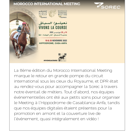
ASMAA MAZZI
MERYEM ANZID
TAHA EL BEIDORI
ACCOUNT
MEDIA RELATIONS
ART DIRECTOR
DIRECTOR
MANAGER
MOHAMED SAAIDI
DINA AJOUB
ABDESSADEK
La 8ème édition du Morocco International Meeting
BOUDAR
FINANCIAL
ACCOUNT
marque le retour en grande pompe du circuit
MANAGER
MANAGER
ART DIRECTOR
international sous les cieux du Royaume, et DPR était
au rendez-vous pour accompagner la Sorec à travers
notre éventail de métiers. Tout d’abord, nos équipes
événementielles ont été aux petits soins pour organiser
le Meeting à l’Hippodrome de Casablanca-Anfa, tandis
que nos équipes digitales étaient présentes pour la
FATIMA ZAHRA
MOHAMED
NABILA SAMOUN
promotion en amont et la couverture live de
DEBBAGH
HARRATIA
l’événement, quasi intégralement en vidéo !
MEDIA ANALYST
ACCOUNT
DIGITAL MANAGER
MANAGER