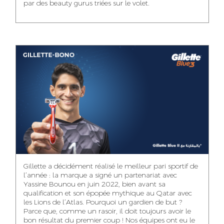
par des beauty gurus triées sur le volet.
MEHDI ZERRAD
CHAIMAA
ISMAIL TOUIBI
BOUZIANE
ACCOUNT
ACCOUNTANT
MANAGER
DIGITAL MANAGER
IDMOUSSA SAFAA
WALID MECHAT
NOUHAILA DIKER
PUBLIC RELATIONS
MEDIA RELATIONS
ACCOUNTANT
CONSULTANT
MANAGER
OUSSAMA
Gillette a décidément réalisé le meilleur pari sportif de
IMANE LACHGUER
DOUNIA SADOUK
BENHAMOU
l’année : la marque a signé un partenariat avec
ACCOUNT
Yassine Bounou en juin 2022, bien avant sa
ACCOUNTANT
GRAPHIC
EXECUTIVE
DESIGNER
qualification et son épopée mythique au Qatar avec
les Lions de l’Atlas. Pourquoi un gardien de but ?
Parce que, comme un rasoir, il doit toujours avoir le
bon résultat du premier coup ! Nos équipes ont eu le