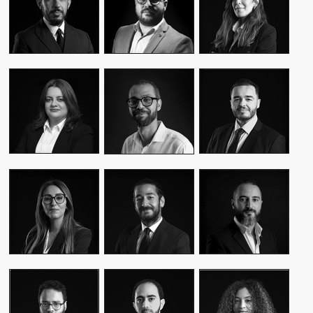
CEO & FOUNDER
CEO & FOUNDER
MANAGER
YASMINE MYRIAM
MALIK IRAQI
MEKKI
WASSIM KASSARI
MANAGING
DIRECTOR OF
CHIEF FINANCIAL
DIRECTOR
OPERATIONS –
OFFICER
PUBLIC RELATIONS
MOUNA EL AZIM
KARIM BENKIRAN
AMINE LAGSSIR
DIRECTOR OF
CHIEF CREATIVE
STRATEGY
OPERATIONS
OFFICER
DIRECTOR
WIAM EL
WALID BAHYA
SAMI SABER
MEKHTOUME
BUSINESS LEAD
MEDIA RELATIONS
PMO CHANGE &
GROUP
DIRECTOR