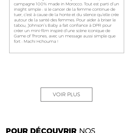
NOUR-ELHOUDA
campagne 100% made in Morocco. Tout est parti d’un
KARIM OUNZAR
ZAKARIA BENNANI
YOUBI IDRISSI
insight simple : si le cancer de la femme continue de
AUDIOVISUAL
TRAFFIC MANAGER
PROJECT
tuer, c’est à cause de la honte et du silence qu’elle crée
CONTENT CREATOR
MANAGER
autour de la santé des femmes. Pour aider à briser le
tabou, Johnson’s Baby a fait confiance à DPR pour
créer un mini-film inspiré d’une scène iconique de
Game of Thrones, avec un message aussi simple que
fort : Machi Hchouma !
ABDELLATIF
MOURAD LABHAR
DOUNIA LAHLOU
KAOUKAB
KITANE
AGENT
AGENT
ADMINISTRATIF ET
DIGITAL MANAGER
ADMINISTRATIF
LOGISTIQUE
NEAMA ALILOU
MOSTAFA QROUNI
GHITA SFINY
VOIR PLUS
COMMUNITY
SENIOR
DIGITAL MANAGER
MANAGER
ACCOUNTANT
POUR DÉCOUVRIR
NOS
OUMAIMA HABIBA
KARIM ELABERKI