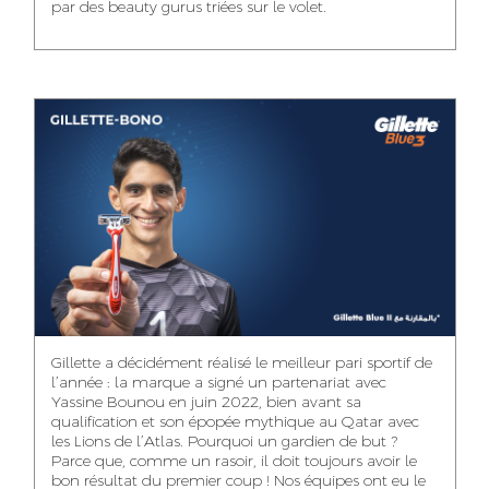
par des beauty gurus triées sur le volet.
MEHDI ZERRAD
CHAIMAA
ISMAIL TOUIBI
BOUZIANE
ACCOUNT
ACCOUNTANT
MANAGER
DIGITAL MANAGER
IDMOUSSA SAFAA
WALID MECHAT
NOUHAILA DIKER
PUBLIC RELATIONS
MEDIA RELATIONS
ACCOUNTANT
CONSULTANT
MANAGER
OUSSAMA
Gillette a décidément réalisé le meilleur pari sportif de
IMANE LACHGUER
DOUNIA SADOUK
BENHAMOU
l’année : la marque a signé un partenariat avec
ACCOUNT
Yassine Bounou en juin 2022, bien avant sa
ACCOUNTANT
GRAPHIC
EXECUTIVE
DESIGNER
qualification et son épopée mythique au Qatar avec
les Lions de l’Atlas. Pourquoi un gardien de but ?
Parce que, comme un rasoir, il doit toujours avoir le
bon résultat du premier coup ! Nos équipes ont eu le