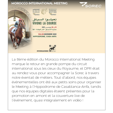
ASMAA MAZZI
MERYEM ANZID
TAHA EL BEIDORI
ACCOUNT
MEDIA RELATIONS
ART DIRECTOR
DIRECTOR
MANAGER
MOHAMED SAAIDI
DINA AJOUB
ABDESSADEK
La 8ème édition du Morocco International Meeting
BOUDAR
FINANCIAL
ACCOUNT
marque le retour en grande pompe du circuit
MANAGER
MANAGER
ART DIRECTOR
international sous les cieux du Royaume, et DPR était
au rendez-vous pour accompagner la Sorec à travers
notre éventail de métiers. Tout d’abord, nos équipes
événementielles ont été aux petits soins pour organiser
le Meeting à l’Hippodrome de Casablanca-Anfa, tandis
que nos équipes digitales étaient présentes pour la
FATIMA ZAHRA
MOHAMED
NABILA SAMOUN
promotion en amont et la couverture live de
DEBBAGH
HARRATIA
l’événement, quasi intégralement en vidéo !
MEDIA ANALYST
ACCOUNT
DIGITAL MANAGER
MANAGER