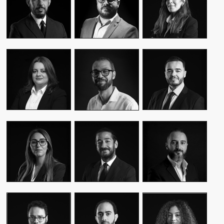
CEO & FOUNDER
CEO & FOUNDER
MANAGER
YASMINE MYRIAM
MALIK IRAQI
MEKKI
WASSIM KASSARI
MANAGING
DIRECTOR OF
CHIEF FINANCIAL
DIRECTOR
OPERATIONS –
OFFICER
PUBLIC RELATIONS
MOUNA EL AZIM
KARIM BENKIRAN
AMINE LAGSSIR
DIRECTOR OF
CHIEF CREATIVE
STRATEGY
OPERATIONS
OFFICER
DIRECTOR
WIAM EL
WALID BAHYA
SAMI SABER
MEKHTOUME
BUSINESS LEAD
MEDIA RELATIONS
PMO CHANGE &
GROUP
DIRECTOR