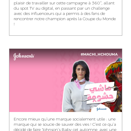
plaisir de travailler sur cette campagne à 360°, allant
du spot TV au digital, en passant par un challenge
WISSAL KHALIFI
JABRI AHMED
MERYEM OUALHAN
avec des influenceurs qui a permis à des fans de
INFLUENCE
GRAPHIC
rencontrer notre champion après la Coupe du Monde
TRAFFIC MANAGER
MANAGER
DESIGNER
!
ABDELHAQ
MAHA SAKOUT
ILYASS EL ADANI
HOUMALY
HEAD OF SOCIAL &
ART DIRECTOR
ART DIRECTOR
CONTENT
KHADIJA RACHID
SAWSANE LAHBIBI
AYOUB HAMMOUDI
ASSISTANT TRAFFIC
PRODUCTION
MOTION DESIGNER
MANAGER
DIRECTOR
Encore mieux qu’une marque socialement utile : une
marque qui se soucie de sauver des vies ! C’est ce qu’a
décidé de faire Johnson’s Baby cet automne, avec une