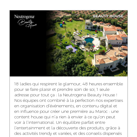
ANASS ELRHAZI
GHITA EL ARABI
EZZAKI SALMA
EDITORIAL
ACCOUNT
ACCOUNT
MANAGER AND
MANAGER
MANAGER
CONTENT
YAHYA LOULIDI
ASMAE ZAARI
NIAMA EL YOSSRI
MEDIA RELATIONS
OFFICE MANAGER
DIGITAL MANAGER
MANAGER
18 ladies qui respirent le glamour, 48 heures ensemble
pour se faire plaisir et prendre soin de soi, 1 seule
adresse pour tout ça : la Neutrogena Beauty House !
Nos équipes ont combiné à la perfection nos expertises
en organisation d’événements, en contenu digital et
WA-IL ZRYOUIL
NOUREDDINE
MOHAMED
en influence pour créer une première au Maroc : une
SAMADI
LEHMOUM
PUBLIC RELATIONS
content house qui n’a rien à envier à ce qu’on peut
CONSULTANT
ART DIRECTOR
ART DIRECTOR
voir à l’international. Un équilibre parfait entre
l’entertainment et la découverte des produits, grâce à
des activités trendy et variées, et des conseils dispensés