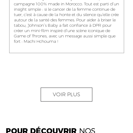
NOUR-ELHOUDA
campagne 100% made in Morocco. Tout est parti d’un
KARIM OUNZAR
ZAKARIA BENNANI
YOUBI IDRISSI
insight simple : si le cancer de la femme continue de
AUDIOVISUAL
TRAFFIC MANAGER
PROJECT
tuer, c’est à cause de la honte et du silence qu’elle crée
CONTENT CREATOR
MANAGER
autour de la santé des femmes. Pour aider à briser le
tabou, Johnson’s Baby a fait confiance à DPR pour
créer un mini-film inspiré d’une scène iconique de
Game of Thrones, avec un message aussi simple que
fort : Machi Hchouma !
ABDELLATIF
MOURAD LABHAR
DOUNIA LAHLOU
KAOUKAB
KITANE
AGENT
AGENT
ADMINISTRATIF ET
DIGITAL MANAGER
ADMINISTRATIF
LOGISTIQUE
NEAMA ALILOU
MOSTAFA QROUNI
GHITA SFINY
VOIR PLUS
COMMUNITY
SENIOR
DIGITAL MANAGER
MANAGER
ACCOUNTANT
POUR DÉCOUVRIR
NOS
OUMAIMA HABIBA
KARIM ELABERKI