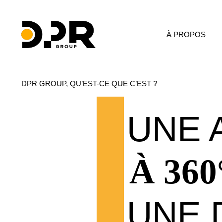
À PROPOS
DPR GROUP, QU’EST-CE QUE C’EST ?
UNE 
À 36
UNE 