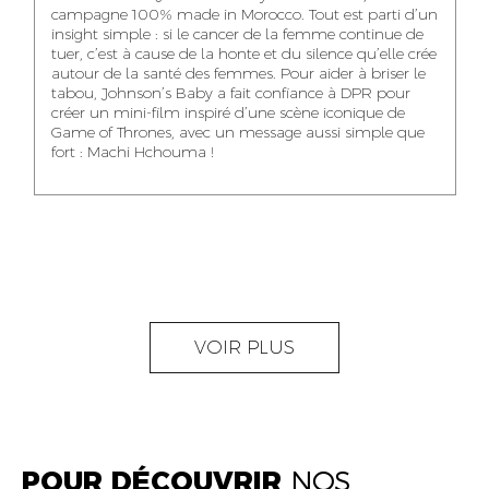
NOUR-ELHOUDA
campagne 100% made in Morocco. Tout est parti d’un
KARIM OUNZAR
ZAKARIA BENNANI
YOUBI IDRISSI
insight simple : si le cancer de la femme continue de
AUDIOVISUAL
TRAFFIC MANAGER
PROJECT
tuer, c’est à cause de la honte et du silence qu’elle crée
CONTENT CREATOR
MANAGER
autour de la santé des femmes. Pour aider à briser le
tabou, Johnson’s Baby a fait confiance à DPR pour
créer un mini-film inspiré d’une scène iconique de
Game of Thrones, avec un message aussi simple que
fort : Machi Hchouma !
ABDELLATIF
MOURAD LABHAR
DOUNIA LAHLOU
KAOUKAB
KITANE
AGENT
AGENT
ADMINISTRATIF ET
DIGITAL MANAGER
ADMINISTRATIF
LOGISTIQUE
NEAMA ALILOU
MOSTAFA QROUNI
GHITA SFINY
VOIR PLUS
COMMUNITY
SENIOR
DIGITAL MANAGER
MANAGER
ACCOUNTANT
POUR DÉCOUVRIR
NOS
OUMAIMA HABIBA
KARIM ELABERKI