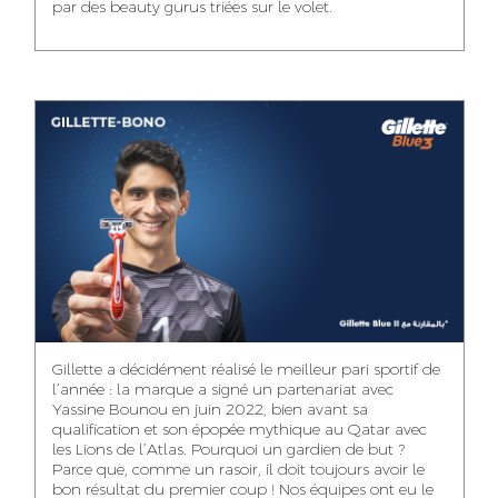
par des beauty gurus triées sur le volet.
MEHDI ZERRAD
CHAIMAA
ISMAIL TOUIBI
BOUZIANE
ACCOUNT
ACCOUNTANT
MANAGER
DIGITAL MANAGER
IDMOUSSA SAFAA
WALID MECHAT
NOUHAILA DIKER
PUBLIC RELATIONS
MEDIA RELATIONS
ACCOUNTANT
CONSULTANT
MANAGER
OUSSAMA
Gillette a décidément réalisé le meilleur pari sportif de
IMANE LACHGUER
DOUNIA SADOUK
BENHAMOU
l’année : la marque a signé un partenariat avec
ACCOUNT
Yassine Bounou en juin 2022, bien avant sa
ACCOUNTANT
GRAPHIC
EXECUTIVE
DESIGNER
qualification et son épopée mythique au Qatar avec
les Lions de l’Atlas. Pourquoi un gardien de but ?
Parce que, comme un rasoir, il doit toujours avoir le
bon résultat du premier coup ! Nos équipes ont eu le