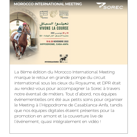
ASMAA MAZZI
MERYEM ANZID
TAHA EL BEIDORI
ACCOUNT
MEDIA RELATIONS
ART DIRECTOR
DIRECTOR
MANAGER
MOHAMED SAAIDI
DINA AJOUB
ABDESSADEK
La 8ème édition du Morocco International Meeting
BOUDAR
FINANCIAL
ACCOUNT
marque le retour en grande pompe du circuit
MANAGER
MANAGER
ART DIRECTOR
international sous les cieux du Royaume, et DPR était
au rendez-vous pour accompagner la Sorec à travers
notre éventail de métiers. Tout d’abord, nos équipes
événementielles ont été aux petits soins pour organiser
le Meeting à l’Hippodrome de Casablanca-Anfa, tandis
que nos équipes digitales étaient présentes pour la
FATIMA ZAHRA
MOHAMED
NABILA SAMOUN
promotion en amont et la couverture live de
DEBBAGH
HARRATIA
l’événement, quasi intégralement en vidéo !
MEDIA ANALYST
ACCOUNT
DIGITAL MANAGER
MANAGER