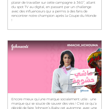
plaisir de travailler sur cette campagne à 360°, allant
du spot TV au digital, en passant par un challenge
WISSAL KHALIFI
JABRI AHMED
MERYEM OUALHAN
avec des influenceurs qui a permis à des fans de
INFLUENCE
GRAPHIC
rencontrer notre champion après la Coupe du Monde
TRAFFIC MANAGER
MANAGER
DESIGNER
!
ABDELHAQ
MAHA SAKOUT
ILYASS EL ADANI
HOUMALY
HEAD OF SOCIAL &
ART DIRECTOR
ART DIRECTOR
CONTENT
KHADIJA RACHID
SAWSANE LAHBIBI
AYOUB HAMMOUDI
ASSISTANT TRAFFIC
PRODUCTION
MOTION DESIGNER
MANAGER
DIRECTOR
Encore mieux qu’une marque socialement utile : une
marque qui se soucie de sauver des vies ! C’est ce qu’a
décidé de faire Johnson’s Baby cet automne, avec une