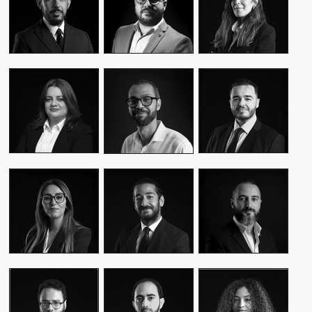
CEO & FOUNDER
CEO & FOUNDER
MANAGER
YASMINE MYRIAM
MALIK IRAQI
MEKKI
WASSIM KASSARI
MANAGING
DIRECTOR OF
CHIEF FINANCIAL
DIRECTOR
OPERATIONS –
OFFICER
PUBLIC RELATIONS
MOUNA EL AZIM
KARIM BENKIRAN
AMINE LAGSSIR
DIRECTOR OF
CHIEF CREATIVE
STRATEGY
OPERATIONS
OFFICER
DIRECTOR
WIAM EL
WALID BAHYA
SAMI SABER
MEKHTOUME
BUSINESS LEAD
MEDIA RELATIONS
PMO CHANGE &
GROUP
DIRECTOR