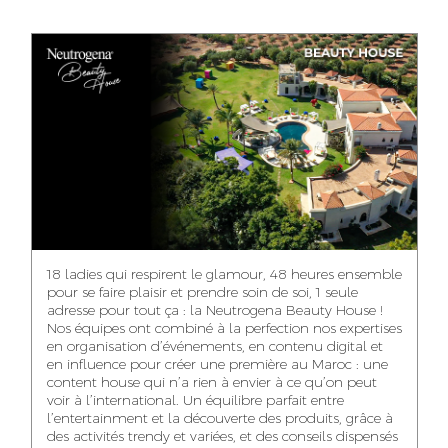
ANASS ELRHAZI
GHITA EL ARABI
EZZAKI SALMA
EDITORIAL
ACCOUNT
ACCOUNT
MANAGER AND
MANAGER
MANAGER
CONTENT
YAHYA LOULIDI
ASMAE ZAARI
NIAMA EL YOSSRI
MEDIA RELATIONS
OFFICE MANAGER
DIGITAL MANAGER
MANAGER
18 ladies qui respirent le glamour, 48 heures ensemble
pour se faire plaisir et prendre soin de soi, 1 seule
adresse pour tout ça : la Neutrogena Beauty House !
Nos équipes ont combiné à la perfection nos expertises
en organisation d’événements, en contenu digital et
WA-IL ZRYOUIL
NOUREDDINE
MOHAMED
en influence pour créer une première au Maroc : une
SAMADI
LEHMOUM
PUBLIC RELATIONS
content house qui n’a rien à envier à ce qu’on peut
CONSULTANT
ART DIRECTOR
ART DIRECTOR
voir à l’international. Un équilibre parfait entre
l’entertainment et la découverte des produits, grâce à
des activités trendy et variées, et des conseils dispensés