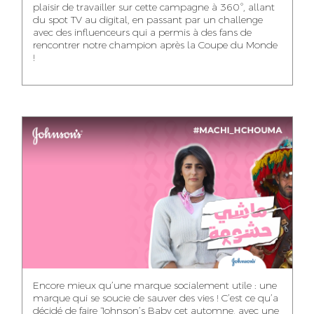
plaisir de travailler sur cette campagne à 360°, allant
du spot TV au digital, en passant par un challenge
WISSAL KHALIFI
JABRI AHMED
MERYEM OUALHAN
avec des influenceurs qui a permis à des fans de
ABDELHAQ
INFLUENCE
GRAPHIC
HOUMALY
TRAFFIC MANAGER
rencontrer notre champion après la Coupe du Monde
MANAGER
DESIGNER
!
ART DIRECTOR
MAHA SAKOUT
ILYASS EL ADANI
KHADIJA RACHID
SAWSANE LAHBIBI
AYOUB HAMMOUDI
HEAD OF SOCIAL &
ART DIRECTOR
CONTENT
ASSISTANT TRAFFIC
PRODUCTION
MOTION DESIGNER
MANAGER
DIRECTOR
NOUR-ELHOUDA
KARIM OUNZAR
ZAKARIA BENNANI
YOUBI IDRISSI
AUDIOVISUAL
TRAFFIC MANAGER
PROJECT
CONTENT CREATOR
MANAGER
DOUNIA LAHLOU
KITANE
DIGITAL MANAGER
Encore mieux qu’une marque socialement utile : une
marque qui se soucie de sauver des vies ! C’est ce qu’a
MOSTAFA QROUNI
ABDELLATIF
MOURAD LABHAR
GHITA SFINY
décidé de faire Johnson’s Baby cet automne, avec une
KAOUKAB