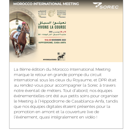
ASMAA MAZZI
MERYEM ANZID
TAHA EL BEIDORI
ACCOUNT
MEDIA RELATIONS
ART DIRECTOR
DIRECTOR
MANAGER
MOHAMED SAAIDI
DINA AJOUB
ABDESSADEK
La 8ème édition du Morocco International Meeting
BOUDAR
FINANCIAL
ACCOUNT
marque le retour en grande pompe du circuit
MANAGER
MANAGER
ART DIRECTOR
international sous les cieux du Royaume, et DPR était
au rendez-vous pour accompagner la Sorec à travers
notre éventail de métiers. Tout d’abord, nos équipes
événementielles ont été aux petits soins pour organiser
le Meeting à l’Hippodrome de Casablanca-Anfa, tandis
que nos équipes digitales étaient présentes pour la
FATIMA ZAHRA
MOHAMED
NABILA SAMOUN
promotion en amont et la couverture live de
DEBBAGH
HARRATIA
l’événement, quasi intégralement en vidéo !
MEDIA ANALYST
ACCOUNT
DIGITAL MANAGER
MANAGER