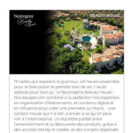
ANASS ELRHAZI
GHITA EL ARABI
EZZAKI SALMA
YAHYA LOULIDI
EDITORIAL
ACCOUNT
ACCOUNT
MANAGER AND
MANAGER
MANAGER
MEDIA RELATIONS
CONTENT
MANAGER
ASMAE ZAARI
NIAMA EL YOSSRI
NOUREDDINE
SAMADI
OFFICE MANAGER
DIGITAL MANAGER
ART DIRECTOR
18 ladies qui respirent le glamour, 48 heures ensemble
pour se faire plaisir et prendre soin de soi, 1 seule
adresse pour tout ça : la Neutrogena Beauty House !
Nos équipes ont combiné à la perfection nos expertises
en organisation d’événements, en contenu digital et
WA-IL ZRYOUIL
MOHAMED
en influence pour créer une première au Maroc : une
LEHMOUM
CHAIMAA
PUBLIC RELATIONS
content house qui n’a rien à envier à ce qu’on peut
BOUZIANE
CONSULTANT
ART DIRECTOR
voir à l’international. Un équilibre parfait entre
DIGITAL MANAGER
l’entertainment et la découverte des produits, grâce à
des activités trendy et variées, et des conseils dispensés