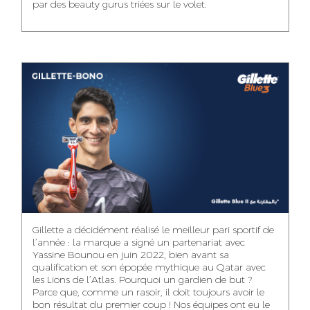
par des beauty gurus triées sur le volet.
MEHDI ZERRAD
CHAIMAA
ISMAIL TOUIBI
BOUZIANE
ACCOUNT
ACCOUNTANT
MANAGER
DIGITAL MANAGER
IDMOUSSA SAFAA
WALID MECHAT
NOUHAILA DIKER
PUBLIC RELATIONS
MEDIA RELATIONS
ACCOUNTANT
CONSULTANT
MANAGER
OUSSAMA
Gillette a décidément réalisé le meilleur pari sportif de
IMANE LACHGUER
DOUNIA SADOUK
BENHAMOU
l’année : la marque a signé un partenariat avec
ACCOUNT
Yassine Bounou en juin 2022, bien avant sa
ACCOUNTANT
GRAPHIC
EXECUTIVE
DESIGNER
qualification et son épopée mythique au Qatar avec
les Lions de l’Atlas. Pourquoi un gardien de but ?
Parce que, comme un rasoir, il doit toujours avoir le
bon résultat du premier coup ! Nos équipes ont eu le