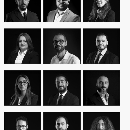
CEO & FOUNDER
CEO & FOUNDER
MANAGER
YASMINE MYRIAM
MALIK IRAQI
MEKKI
WASSIM KASSARI
MANAGING
DIRECTOR OF
CHIEF FINANCIAL
DIRECTOR
OPERATIONS –
OFFICER
PUBLIC RELATIONS
MOUNA EL AZIM
KARIM BENKIRAN
AMINE LAGSSIR
DIRECTOR OF
CHIEF CREATIVE
STRATEGY
OPERATIONS
OFFICER
DIRECTOR
WIAM EL
WALID BAHYA
SAMI SABER
MEKHTOUME
BUSINESS LEAD
MEDIA RELATIONS
PMO CHANGE &
GROUP
DIRECTOR