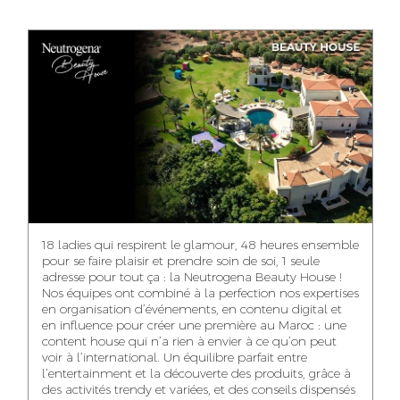
ANASS ELRHAZI
GHITA EL ARABI
EZZAKI SALMA
EDITORIAL
ACCOUNT
ACCOUNT
MANAGER AND
MANAGER
MANAGER
CONTENT
YAHYA LOULIDI
ASMAE ZAARI
NIAMA EL YOSSRI
MEDIA RELATIONS
OFFICE MANAGER
DIGITAL MANAGER
MANAGER
18 ladies qui respirent le glamour, 48 heures ensemble
pour se faire plaisir et prendre soin de soi, 1 seule
adresse pour tout ça : la Neutrogena Beauty House !
Nos équipes ont combiné à la perfection nos expertises
en organisation d’événements, en contenu digital et
WA-IL ZRYOUIL
NOUREDDINE
MOHAMED
en influence pour créer une première au Maroc : une
SAMADI
LEHMOUM
PUBLIC RELATIONS
content house qui n’a rien à envier à ce qu’on peut
CONSULTANT
ART DIRECTOR
ART DIRECTOR
voir à l’international. Un équilibre parfait entre
l’entertainment et la découverte des produits, grâce à
des activités trendy et variées, et des conseils dispensés