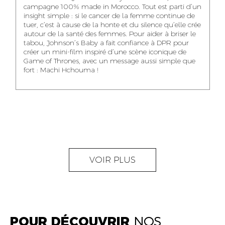
NOUR-ELHOUDA
campagne 100% made in Morocco. Tout est parti d’un
KARIM OUNZAR
ZAKARIA BENNANI
YOUBI IDRISSI
insight simple : si le cancer de la femme continue de
AUDIOVISUAL
TRAFFIC MANAGER
PROJECT
tuer, c’est à cause de la honte et du silence qu’elle crée
CONTENT CREATOR
MANAGER
autour de la santé des femmes. Pour aider à briser le
tabou, Johnson’s Baby a fait confiance à DPR pour
créer un mini-film inspiré d’une scène iconique de
Game of Thrones, avec un message aussi simple que
fort : Machi Hchouma !
ABDELLATIF
MOURAD LABHAR
DOUNIA LAHLOU
KAOUKAB
KITANE
AGENT
AGENT
ADMINISTRATIF ET
DIGITAL MANAGER
ADMINISTRATIF
LOGISTIQUE
NEAMA ALILOU
MOSTAFA QROUNI
GHITA SFINY
VOIR PLUS
COMMUNITY
SENIOR
DIGITAL MANAGER
MANAGER
ACCOUNTANT
POUR DÉCOUVRIR
NOS
OUMAIMA HABIBA
KARIM ELABERKI