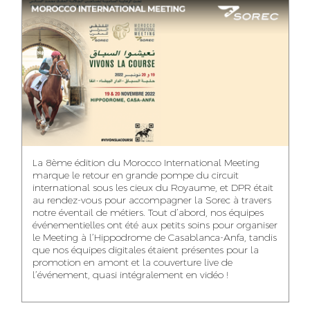
ASMAA MAZZI
MERYEM ANZID
TAHA EL BEIDORI
ACCOUNT
MEDIA RELATIONS
ART DIRECTOR
DIRECTOR
MANAGER
MOHAMED SAAIDI
DINA AJOUB
ABDESSADEK
La 8ème édition du Morocco International Meeting
BOUDAR
FINANCIAL
ACCOUNT
marque le retour en grande pompe du circuit
MANAGER
MANAGER
ART DIRECTOR
international sous les cieux du Royaume, et DPR était
au rendez-vous pour accompagner la Sorec à travers
notre éventail de métiers. Tout d’abord, nos équipes
événementielles ont été aux petits soins pour organiser
le Meeting à l’Hippodrome de Casablanca-Anfa, tandis
que nos équipes digitales étaient présentes pour la
FATIMA ZAHRA
MOHAMED
NABILA SAMOUN
promotion en amont et la couverture live de
DEBBAGH
HARRATIA
l’événement, quasi intégralement en vidéo !
MEDIA ANALYST
ACCOUNT
DIGITAL MANAGER
MANAGER