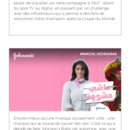
plaisir de travailler sur cette campagne à 360°, allant
du spot TV au digital, en passant par un challenge
WISSAL KHALIFI
JABRI AHMED
MERYEM OUALHAN
avec des influenceurs qui a permis à des fans de
INFLUENCE
GRAPHIC
rencontrer notre champion après la Coupe du Monde
TRAFFIC MANAGER
MANAGER
DESIGNER
!
ABDELHAQ
MAHA SAKOUT
ILYASS EL ADANI
HOUMALY
HEAD OF SOCIAL &
ART DIRECTOR
ART DIRECTOR
CONTENT
KHADIJA RACHID
SAWSANE LAHBIBI
AYOUB HAMMOUDI
ASSISTANT TRAFFIC
PRODUCTION
MOTION DESIGNER
MANAGER
DIRECTOR
Encore mieux qu’une marque socialement utile : une
marque qui se soucie de sauver des vies ! C’est ce qu’a
décidé de faire Johnson’s Baby cet automne, avec une